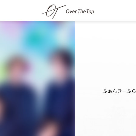
ふぁんきーふ