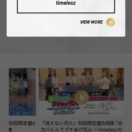
timelesz
VIEW MORE
VIEW MORE
盤A
『消えない花火』初回限定盤B収録 ｢全
timelesz
力バトルでブチあげ花火 〜timeleszの
グ映像特典「JA