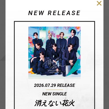
episode 1 FAM DOME
NEW RELEASE
SINGLE / 2025.11.12
OTHER / 2025.12.17
Steal The
timelesz
Show
project
/ レシピ
2026.07.29
RELEASE
-AUDITION-
NEW SINGLE
Special Edition
消えない花火
｢軌跡｣