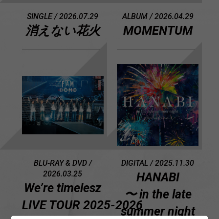
SINGLE / 2026.07.29
ALBUM / 2026.04.29
消えない花火
MOMENTUM
BLU-RAY & DVD /
DIGITAL / 2025.11.30
2026.03.25
HANABI
We’re timelesz
〜 in the late
LIVE TOUR 2025-2026
summer night