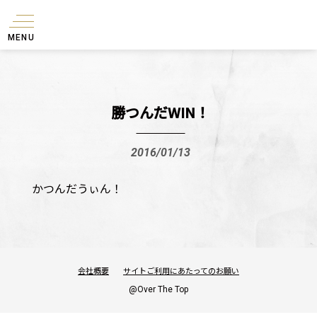
MENU
勝つんだWIN！
2016/01/13
かつんだうぃん！
会社概要
サイトご利用にあたってのお願い
@Over The Top