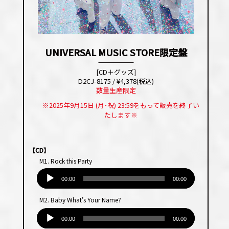
UNIVERSAL MUSIC STORE限定盤
[CD＋グッズ]
D2CJ-8175 / ¥4,378(税込)
数量生産限定
※2025年9月15日 (月･祝) 23:59をもって販売を終了い
たします※
【CD】
M1. Rock this Party
音
声
00:00
00:00
プ
M2. Baby What’s Your Name?
レー
音
ヤー
声
00:00
00:00