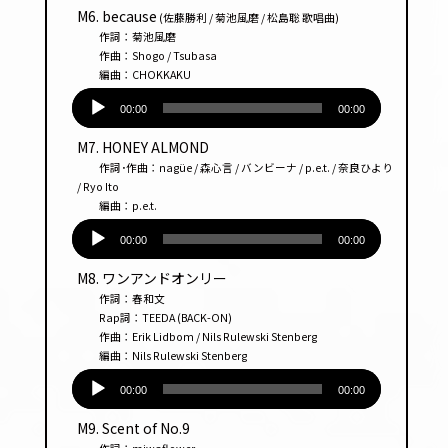
プ
M6. because
(佐藤勝利 / 菊池風磨 / 松島聡 歌唱曲)
レー
作詞：菊池風磨
ヤー
作曲：Shogo / Tsubasa
編曲：CHOKKAKU
音
声
00:00
00:00
プ
M7. HONEY ALMOND
レー
作詞･作曲：nagüe / 森心言 / バンビーナ / p.e.t. / 奈良ひより
ヤー
/ Ryo Ito
編曲：p.e.t.
音
声
00:00
00:00
プ
M8. ワンアンドオンリー
レー
作詞：春和文
ヤー
Rap詞：TEEDA (BACK-ON)
作曲：Erik Lidbom / Nils Rulewski Stenberg
編曲：Nils Rulewski Stenberg
音
声
00:00
00:00
プ
M9. Scent of No.9
レー