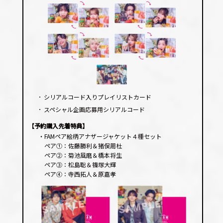
･
シリアルコード入りプレイリストカード
･
スペシャル企画応募用シリアルコード
【予約購入先着特典】
・FAMペア絵柄アナザージャケット４種セット
ペア①：佐藤勝利＆猪俣周杜
ペア②：菊池風磨＆橋本将生
ペア③：松島聡＆篠塚大輝
ペア④：寺西拓人＆原嘉孝