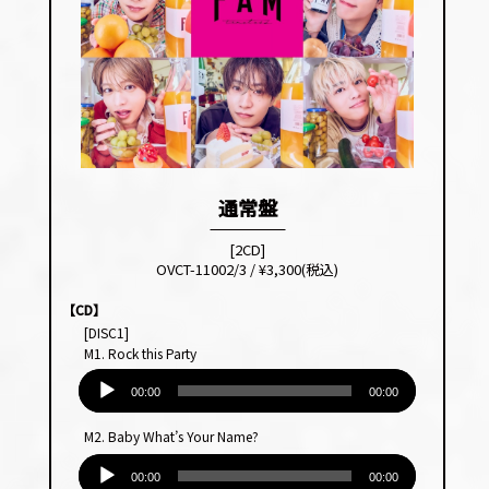
通常盤
[2CD]
OVCT-11002/3 / ¥3,300(税込)
【CD】
[DISC1]
M1. Rock this Party
音
声
00:00
00:00
プ
M2. Baby What’s Your Name?
レー
音
ヤー
声
00:00
00:00