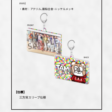
ｍｍ)
・素材：アクリル､亜鉛合金･ニッケルメッキ
【仕様】
三方背スリーブ仕様