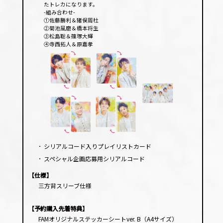
たトレカになります。
-組み合わせ-
①佐藤勝利＆猪俣周杜
②菊池風磨＆橋本将生
③松島聡＆篠塚大輝
④寺西拓人＆原嘉孝
･
シリアルコード入りプレイリストカード
･
スペシャル企画応募用シリアルコード
【仕様】
三方背スリーブ仕様
【予約購入先着特典】
FAMオリジナルステッカーシートver. B（A4サイズ）