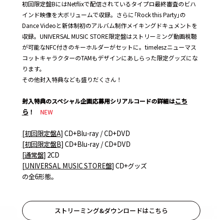
初回限定盤BにはNetflixで配信されているタイプロ最終審査のビハ
インド映像を大ボリュームで収録。さらに｢Rock this Party｣の
Dance Videoと新体制初のアルバム制作メイキングドキュメントを
収録。UNIVERSAL MUSIC STORE限定盤はストリーミング動画視聴
が可能なNFC付きのキーホルダーがセットに。timeleszニューマス
コットキャラクターのTAMもデザインにあしらった限定グッズにな
ります。
その他封入特典なども盛りだくさん！
こち
封入特典のスペシャル企画応募用シリアルコードの詳細は
ら
！
NEW
[初回限定盤A]
CD+Blu-ray / CD+DVD
[初回限定盤B]
CD+Blu-ray / CD+DVD
[通常盤]
2CD
[UNIVERSAL MUSIC STORE盤]
CD+グッズ
の全6形態。
ストリーミング&ダウンロードはこちら