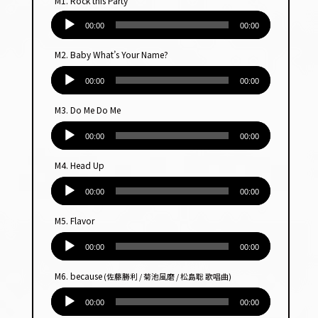
M1. Rock this Party
音
声
00:00
00:00
プ
M2. Baby What’s Your Name?
レー
音
ヤー
声
00:00
00:00
プ
M3. Do Me Do Me
レー
音
ヤー
声
00:00
00:00
プ
M4. Head Up
レー
音
ヤー
声
00:00
00:00
プ
M5. Flavor
レー
音
ヤー
声
00:00
00:00
プ
M6. because
(佐藤勝利 / 菊池風磨 / 松島聡 歌唱曲)
レー
音
ヤー
声
00:00
00:00