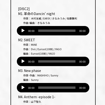
プ
レー
[DISC2]
ヤー
M1. 革命のDancin’ night
作詞：木村友威 / EARSY / きなみうみ / 佐藤勝利
作曲･編曲：きなみうみ
音
声
00:00
00:00
プ
M2. SWEET
レー
作詞：MiNE
ヤー
作曲：Dvii / Eunsol(1008) / YAGO
編曲：Eunsol(1008) / YAGO
音
声
00:00
00:00
プ
M3. New phase
レー
作詞･作曲：MASHIHO / Sunny
ヤー
編曲：Sunny
音
声
00:00
00:00
プ
M4. Anthem -episode 1-
レー
作詞：山下智久
ヤー