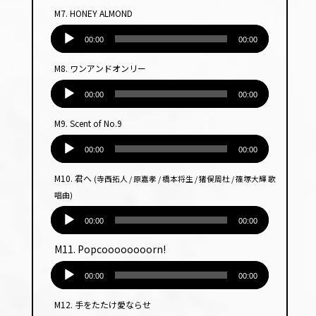
プ
M7. HONEY ALMOND
レー
音
ヤー
声
00:00
00:00
プ
M8. ワンアンドオンリー
レー
音
ヤー
声
00:00
00:00
プ
M9. Scent of No.9
レー
音
ヤー
声
00:00
00:00
プ
M10. 君へ
(寺西拓人 / 原嘉孝 / 橋本将生 / 猪俣周杜 / 篠塚大輝 歌
レー
唱曲)
ヤー
音
声
00:00
00:00
プ
M11. Popcoooooooorn!
レー
音
ヤー
声
00:00
00:00
プ
M12. 手をたたけ愛ならせ
レー