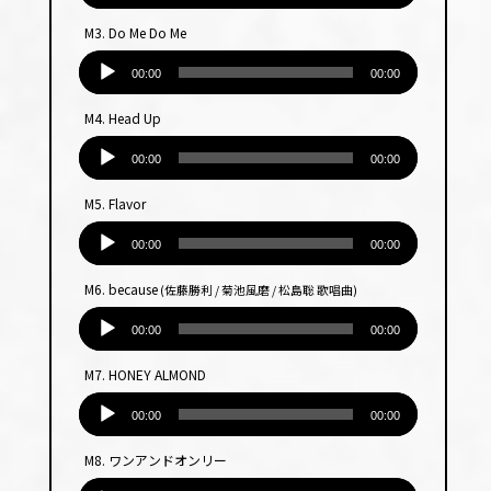
プ
M3. Do Me Do Me
レー
音
ヤー
声
00:00
00:00
プ
M4. Head Up
レー
音
ヤー
声
00:00
00:00
プ
M5. Flavor
レー
音
ヤー
声
00:00
00:00
プ
M6. because
(佐藤勝利 / 菊池風磨 / 松島聡 歌唱曲)
レー
音
ヤー
声
00:00
00:00
プ
M7. HONEY ALMOND
レー
音
ヤー
声
00:00
00:00
プ
M8. ワンアンドオンリー
レー
音