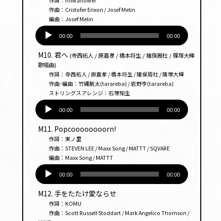
作詞：miwaflower
ヤー
作曲：Cristofer Erixon / Josef Melin
編曲：Josef Melin
音
声
00:00
00:00
プ
M10. 君へ
(寺西拓人 / 原嘉孝 / 橋本将生 / 猪俣周杜 / 篠塚大輝
レー
歌唱曲)
ヤー
作詞：寺西拓人 / 原嘉孝 / 橋本将生 / 猪俣周杜 / 篠塚大輝
作曲･編曲：竹縄航太(tarareba) / 岩野亨(tarareba)
ストリングスアレンジ：石塚知生
音
声
00:00
00:00
プ
M11. Popcoooooooorn!
レー
作詞：実ノ里
ヤー
作曲：STEVEN LEE / Maxx Song / MATTT / SQVARE
編曲：Maxx Song / MATTT
音
声
00:00
00:00
プ
M12. 手をたたけ愛ならせ
レー
作詞：KOMU
ヤー
作曲：Scott Russell Stoddart / Mark Angelico Thomson /