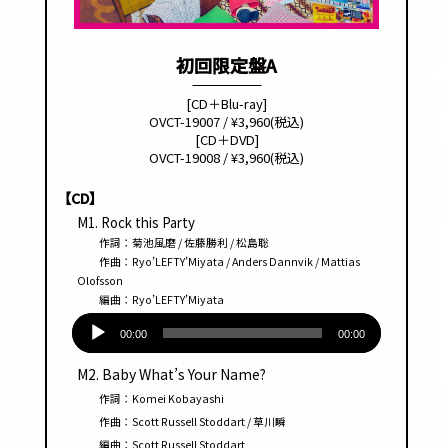
初回限定盤A
[CD＋Blu-ray]
OVCT-19007 / ¥3,960(税込)
[CD＋DVD]
OVCT-19008 / ¥3,960(税込)
【CD】
M1. Rock this Party
作詞：菊池風磨 / 佐藤勝利 / 松島聡
作曲：Ryo’LEFTY’Miyata / Anders Dannvik / Mattias
Olofsson
編曲：Ryo’LEFTY’Miyata
音
声
00:00
00:00
プ
M2. Baby What’s Your Name?
レー
作詞：Komei Kobayashi
ヤー
作曲：Scott Russell Stoddart / 草川瞬
編曲：Scott Russell Stoddart