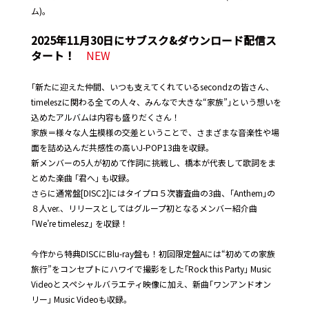
ム)。
2025年11月30日にサブスク&ダウンロード配信ス
タート！
NEW
｢新たに迎えた仲間、いつも支えてくれているsecondzの皆さん、
timeleszに関わる全ての人々、みんなで大きな“家族”｣という想いを
込めたアルバムは内容も盛りだくさん！
家族＝様々な人生模様の交差ということで、さまざまな音楽性や場
面を詰め込んだ共感性の高いJ-POP13曲を収録。
新メンバーの5人が初めて作詞に挑戦し、橋本が代表して歌詞をま
とめた楽曲 ｢君へ｣ も収録。
さらに通常盤[DISC2]にはタイプロ５次審査曲の3曲、｢Anthem｣の
８人ver.、リリースとしてはグループ初となるメンバー紹介曲
｢We’re timelesz｣ を収録！
今作から特典DISCにBlu-ray盤も！初回限定盤Aには“初めての家族
旅行”をコンセプトにハワイで撮影をした｢Rock this Party｣ Music
Videoとスペシャルバラエティ映像に加え、新曲｢ワンアンドオン
リー｣ Music Videoも収録。