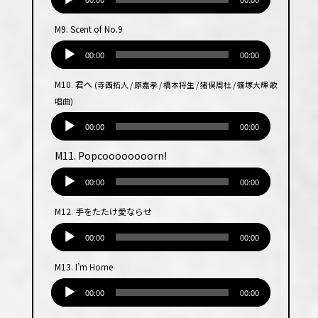
声
00:00
00:00
プ
M9. Scent of No.9
レー
音
ヤー
声
00:00
00:00
プ
M10. 君へ
(寺西拓人 / 原嘉孝 / 橋本将生 / 猪俣周杜 / 篠塚大輝 歌
レー
唱曲)
ヤー
音
声
00:00
00:00
プ
M11. Popcoooooooorn!
レー
音
ヤー
声
00:00
00:00
プ
M12. 手をたたけ愛ならせ
レー
音
ヤー
声
00:00
00:00
プ
M13. I’m Home
レー
音
ヤー
声
00:00
00:00
プ