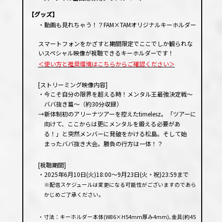
【グッズ】
・動画も見れちゃう！？FAM×TAMオリジナルキーホルダー
スマートフォンをかざすと期間限定でここでしか観られな
いスペシャル映像が視聴できるキーホルダーです！
＜使い方と推奨環境はこちらからご確認ください＞
[ストリーミング映像内容]
・今こそ自分の限界を超える時！メンタル王最強決定戦〜
ババ抜き篇〜（約30分収録）
→新体制初のアリーナツアーを控えたtimelesz。「ツアーに
向けて、ここからは更にメンタルを鍛える必要があ
る！」と突然メンバーに発破をかける松島。そして始
まったババ抜き大会。勝負の行方は一体！？
[視聴期間]
・2025年6月10日(火)18:00〜9月23日(火・祝)23:59まで
※配信スケジュールは変更になる可能性がございますのであら
かじめご了承ください。
・寸法：キーホルダー本体(W86×H54mm厚み4mm)､金具(約45