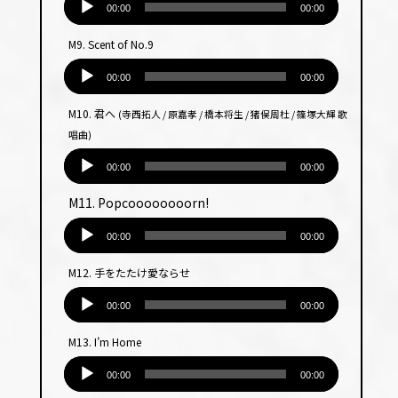
ヤー
声
00:00
00:00
プ
M9. Scent of No.9
レー
音
ヤー
声
00:00
00:00
プ
M10. 君へ
(寺西拓人 / 原嘉孝 / 橋本将生 / 猪俣周杜 / 篠塚大輝 歌
レー
唱曲)
ヤー
音
声
00:00
00:00
プ
M11. Popcoooooooorn!
レー
音
ヤー
声
00:00
00:00
プ
M12. 手をたたけ愛ならせ
レー
音
ヤー
声
00:00
00:00
プ
M13. I’m Home
レー
音
ヤー
声
00:00
00:00