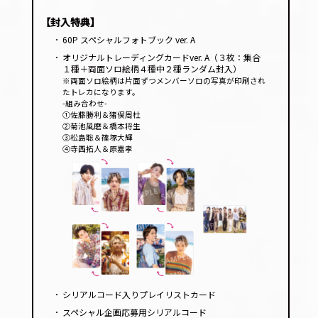
【封入特典】
･
60P スペシャルフォトブック ver. A
･
オリジナルトレーディングカードver. A（３枚：集合
１種＋両面ソロ絵柄４種中２種ランダム封入）
※両面ソロ絵柄は片面ずつメンバーソロの写真が印刷され
たトレカになります。
-組み合わせ-
①佐藤勝利＆猪俣周杜
②菊池風磨＆橋本将生
③松島聡＆篠塚大輝
④寺西拓人＆原嘉孝
･
シリアルコード入りプレイリストカード
･
スペシャル企画応募用シリアルコード