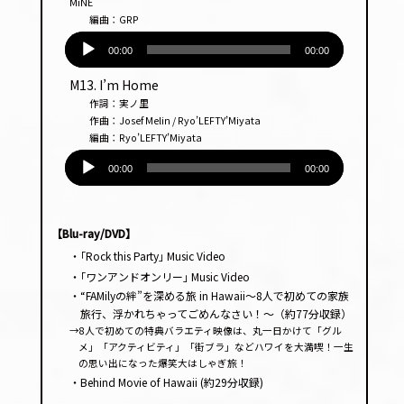
MiNE
編曲：GRP
音
声
00:00
00:00
プ
M13. I’m Home
レー
作詞：実ノ里
ヤー
作曲：Josef Melin / Ryo’LEFTY’Miyata
編曲：Ryo’LEFTY’Miyata
音
声
00:00
00:00
プ
レー
ヤー
【Blu-ray/DVD】
・｢Rock this Party｣ Music Video
・｢ワンアンドオンリー｣ Music Video
・“FAMilyの絆”を深める旅 in Hawaii～8人で初めての家族
旅行、浮かれちゃってごめんなさい！～（約77分収録）
→8人で初めての特典バラエティ映像は、丸一日かけて「グル
メ」「アクティビティ」「街ブラ」などハワイを大満喫！一生
の思い出になった爆笑大はしゃぎ旅！
・Behind Movie of Hawaii (約29分収録)