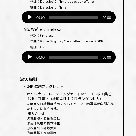
作曲：Daisuke”D.I”Imai / Jaeyoung Yang
編曲：Daisuke”D.I”Imai
音
声
00:00
00:00
プ
M5. We’re timelesz
レー
作詞：timelesz
ヤー
作曲：Victor Sagfors / Christoffer Jonsson / GRP
編曲：GRP
音
声
00:00
00:00
プ
レー
ヤー
【封入特典】
･
24P 歌詞ブックレット
･
オリジナルトレーディングカードver. C（３枚：集合
１種＋両面ソロ絵柄４種中２種ランダム封入）
※両面ソロ絵柄は片面ずつメンバーソロの写真が印刷され
たトレカになります。
-組み合わせ-
①佐藤勝利＆猪俣周杜
②菊池風磨＆橋本将生
③松島聡＆篠塚大輝
④寺西拓人＆原嘉孝