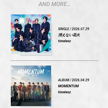
AND MORE…
SINGLE / 2026.07.29
OFFICIAL
消えない花火
timelesz
SHARE
ALBUM / 2026.04.29
MOMENTUM
timelesz