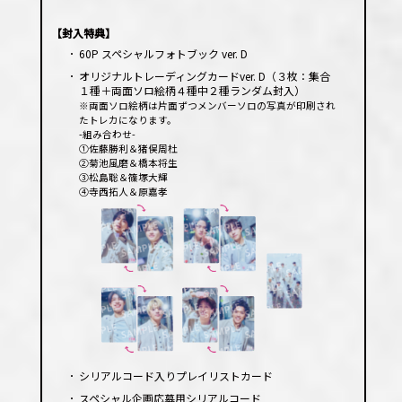
レー
ヤー
【封入特典】
･
60P スペシャルフォトブック ver. D
･
オリジナルトレーディングカードver. D（３枚：集合
１種＋両面ソロ絵柄４種中２種ランダム封入）
※両面ソロ絵柄は片面ずつメンバーソロの写真が印刷され
たトレカになります。
-組み合わせ-
①佐藤勝利＆猪俣周杜
②菊池風磨＆橋本将生
③松島聡＆篠塚大輝
④寺西拓人＆原嘉孝
･
シリアルコード入りプレイリストカード
･
スペシャル企画応募用シリアルコード