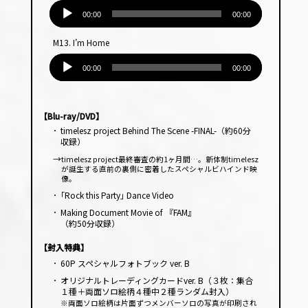
音
ヤー
声
00:00
00:00
プ
M13. I’m Home
レー
音
ヤー
声
00:00
00:00
プ
レー
ヤー
【Blu-ray/DVD】
･
timelesz project Behind The Scene -FINAL-（約60分
収録）
→
timelesz project最終審査の約1ヶ月間…。新体制timelesz
が誕生する直前の裏側に密着したスペシャルビハインド映
像。
･
｢Rock this Party｣ Dance Video
･
Making Document Movie of 『FAM』
（約50分収録）
【封入特典】
･
60P スペシャルフォトブック ver. B
･
オリジナルトレーディングカードver. B（３枚：集合
１種＋両面ソロ絵柄４種中２種ランダム封入）
※両面ソロ絵柄は片面ずつメンバーソロの写真が印刷され