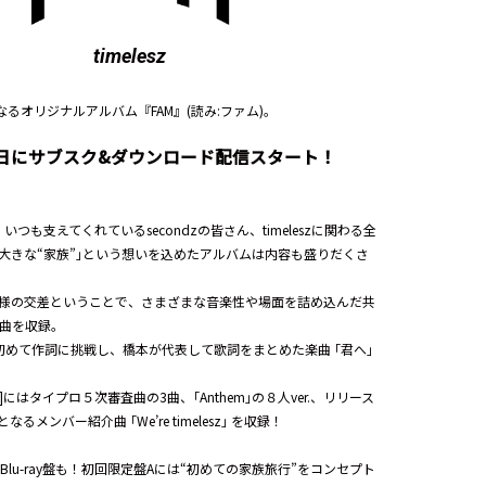
timelesz
初となるオリジナルアルバム『FAM』(読み:ファム)。
月30日にサブスク&ダウンロード配信スタート！
つも支えてくれているsecondzの皆さん、timeleszに関わる全
大きな“家族”｣という想いを込めたアルバムは内容も盛りだくさ
様の交差ということで、さまざまな音楽性や場面を詰め込んだ共
3曲を収録。
初めて作詞に挑戦し、橋本が代表して歌詞をまとめた楽曲 ｢君へ｣
2]にはタイプロ５次審査曲の3曲、｢Anthem｣の８人ver.、リリース
メンバー紹介曲 ｢We’re timelesz｣ を収録！
にBlu-ray盤も！初回限定盤Aには“初めての家族旅行”をコンセプト