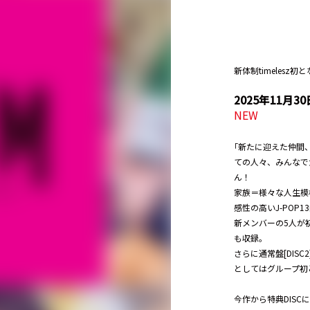
新体制timelesz
2025年11
NEW
｢新たに迎えた仲間、い
ての人々、みんなで
ん！
家族＝様々な人生模
感性の高いJ-POP1
新メンバーの5人が
も収録。
さらに通常盤[DISC
としてはグループ初となる
今作から特典DISC