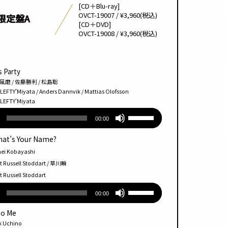
[CD＋Blu-ray]
OVCT-19007 / ¥3,960(税込)
限定盤A
[CD＋DVD]
OVCT-19008 / ¥3,960(税込)
s Party
/ 佐藤勝利 / 松島聡
’Miyata / Anders Dannvik / Mattias Olofsson
TY’Miyata
ボ
00:00
リュー
ム
hat’s Your Name?
調
Kobayashi
節
ssell Stoddart / 草川瞬
に
ssell Stoddart
は
ボ
上
00:00
リュー
下
ム
Do Me
矢
調
chino
印