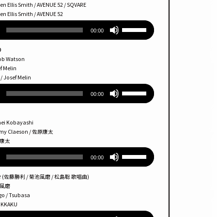
節
lis Smith / AVENUE 52 / SQVARE
キー
lis Smith / AVENUE 52
に
を
ボ
は
使っ
00:00
リュー
上
て
ム
下
p
く
調
矢
Watson
だ
節
印
Melin
さ
osef Melin
に
キー
い。
ボ
は
を
00:00
リュー
上
使っ
ム
下
て
調
矢
く
Kobayashi
節
印
Claeson / 佐原康太
だ
康太
に
キー
さ
ボ
は
を
い。
00:00
リュー
上
使っ
ム
下
て
e
(佐藤勝利 / 菊池風磨 / 松島聡 歌唱曲)
調
矢
く
風磨
節
印
 Tsubasa
だ
KAKU
に
キー
さ
ボ
は
を
い。