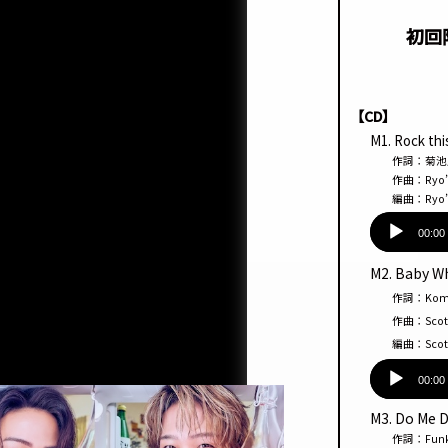
初回
【CD】
M1. Rock thi
作詞：菊池風磨 
作曲：Ryo’LEFTY
編曲：Ryo’LEF
音
声
00:00
プ
M2. Baby W
レー
作詞：Komei 
ヤー
作曲：Scott Ru
編曲：Scott Ru
音
声
00:00
プ
M3. Do Me 
レー
作詞：Funk U