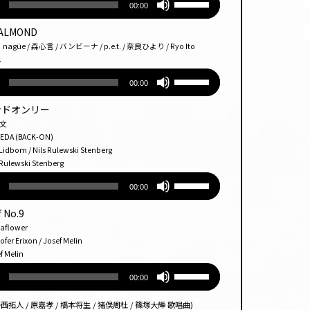
00:00
リュー
上
使っ
ム
下
て
 ALMOND
調
矢
く
 / 森心言 / バンビーナ / p.e.t. / 奈良ひより / Ryo Ito
節
印
.
だ
に
キー
さ
ボ
00:00
は
を
い。
リュー
上
使っ
ム
アンドオンリー
下
て
調
和文
矢
く
節
 (BACK-ON)
印
om / Nils Rulewski Stenberg
だ
に
ewski Stenberg
キー
さ
は
ボ
を
い。
上
00:00
リュー
使っ
下
ム
て
f No.9
矢
調
く
印
lower
節
 Erixon / Josef Melin
だ
キー
Melin
に
さ
を
ボ
は
い。
使っ
00:00
リュー
上
て
ム
下
く
西拓人 / 原嘉孝 / 橋本将生 / 猪俣周杜 / 篠塚大輝 歌唱曲)