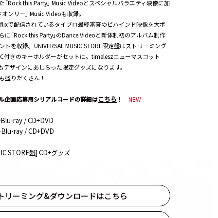
ock this Party｣ Music Videoとスペシャルバラエティ映像に加
リー｣ Music Videoも収録。
tflixで配信されているタイプロ最終審査のビハインド映像を大ボ
Rock this Party｣のDance Videoと新体制初のアルバム制作
を収録。UNIVERSAL MUSIC STORE限定盤はストリーミング
C付きのキーホルダーがセットに。timeleszニューマスコット
Mもデザインにあしらった限定グッズになります。
も盛りだくさん！
こちら
ル企画応募用シリアルコードの詳細は
！
NEW
Blu-ray / CD+DVD
Blu-ray / CD+DVD
IC STORE盤]
CD+グッズ
トリーミング&ダウンロードはこちら