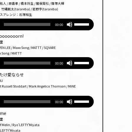
調
矢
/ 原嘉孝 / 橋本将生 / 猪俣周杜 / 篠塚大輝
だ
節
印
(tarareba) / 岩野亨(tarareba)
さ
アレンジ：石塚知生
に
キー
い。
ボ
は
を
00:00
リュー
上
使っ
ム
下
て
oooooooorn!
調
矢
く
ノ里
節
印
E / Maxx Song / MATTT / SQVARE
だ
ng / MATTT
に
キー
さ
ボ
は
を
い。
00:00
リュー
上
使っ
ム
下
て
をたたけ愛ならせ
調
矢
く
U
節
印
ell Stoddart / Mark Angelico Thomson / MiNE
だ
に
キー
さ
ボ
は
を
い。
00:00
リュー
上
使っ
ム
下
て
ome
調
矢
く
里
節
印
in / Ryo’LEFTY’Miyata
だ
TY’Miyata
に
キー
さ