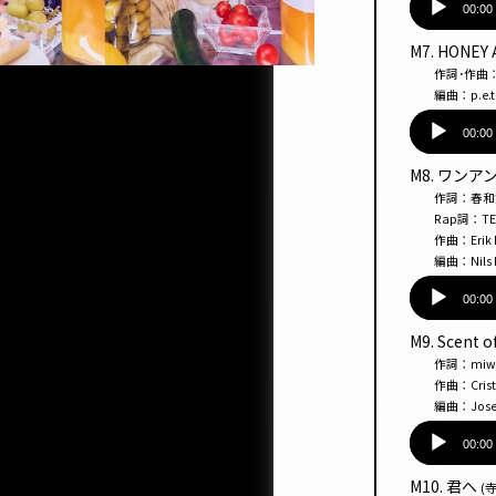
声
00:00
プ
M7. HONEY
レー
作詞･作曲：nagüe
ヤー
編曲：p.e.t
音
声
00:00
プ
M8. ワン
レー
作詞：春
ヤー
Rap詞：TEEDA
作曲：Erik Lidb
編曲：Nils Rul
音
声
00:00
プ
M9. Scent o
レー
作詞：miwaf
ヤー
作曲：Cristofer
編曲：Josef 
音
声
00:00
プ
M10. 君へ
(寺