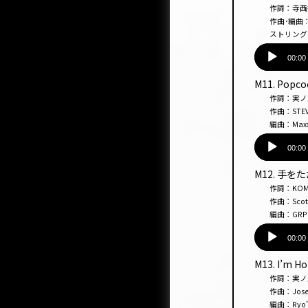
レー
作詞：寺西拓人 
ヤー
作曲･編曲：竹縄航太
ストリングス
音
声
00:00
プ
M11. Popc
レー
作詞：実
ヤー
作曲：STEVEN LE
編曲：Maxx So
音
声
00:00
プ
M12. 手
レー
作詞：KOM
ヤー
作曲：Scott Russ
編曲：GRP
音
声
00:00
プ
M13. I’m H
レー
作詞：実ノ
ヤー
作曲：Josef Mel
編曲：Ryo’LEF