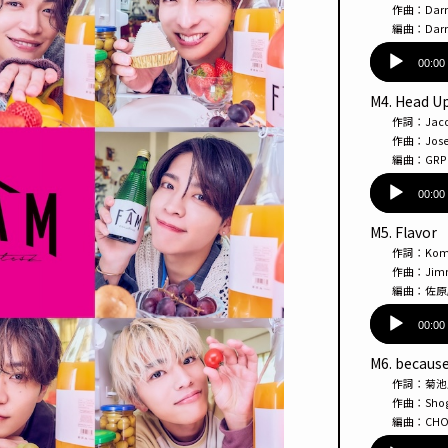
ヤー
作曲：Darren El
編曲：Darren El
音
声
00:00
プ
M4. Head U
レー
作詞：Jacob 
ヤー
作曲：Josef 
編曲：GRP / J
音
声
00:00
プ
M5. Flavor
レー
作詞：Komei 
ヤー
作曲：Jimmy 
編曲：佐原
音
声
00:00
プ
M6. becaus
レー
作詞：菊池
ヤー
作曲：Shogo /
編曲：CHOK
音