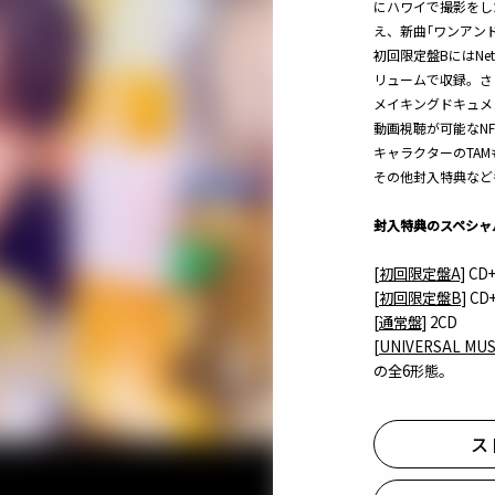
にハワイで撮影をした｢R
え、新曲｢ワンアンドオン
初回限定盤BにはNe
リュームで収録。さらに｢
メイキングドキュメント
動画視聴が可能なNF
キャラクターのTA
その他封入特典など
封入特典のスペシャ
[初回限定盤A]
CD+
[初回限定盤B]
CD+
[通常盤]
2CD
[UNIVERSAL MUS
の全6形態。
ス