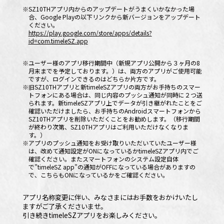
※SZ10THアプリ内からのアップデートがうまくいかなかった場
合、Google Playの以下リンクから新バージョンをアップデート
ください。
https://play.google.com/store/apps/details?
id=com.timeleSZ.app
※ユーザー様のアプリ移行期間中（新規アプリ公開から３ヶ月の8
月末までを予定しております。）は、両方のアプリがご使用可能
ですが、ログインできるのはどちらか片方です。
※旧SZ10THアプリと新timeleSZアプリの両方がお手持ちのスマー
トフォンにある場合は、同じ内容のプッシュ通知が同時に２つ送
られます。新timeleSZアプリ上でデータが引き継がれたことをご
確認いただけましたら、お手持ちのAndroidスマートフォンから
SZ10THアプリを削除いただくことをお勧めします。（移行期間
が終わり次第、SZ10THアプリはご利用いただけなくなりま
す。）
※アプリのプッシュ通知をお受け取りいただいていたユーザー様
OFFICIAL
は、改めて通知設定がONになっているかtimeleSZアプリ内でご
確認ください。またスマートフォンのシステム設定自体
で
”timeleSZ app”
の通知がOFFになっている場合がありますの
で、こちらもONになっているかをご確認ください。
アプリ名称変更に伴い、みなさまにはお手数をおかけいたし
ますがご了承くださいませ。
引き続きtimeleSZアプリをお楽しみください。