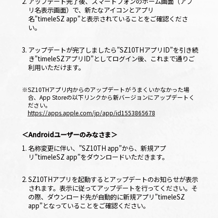
2. アップデート完了後、スマートフォンのホーム画面（アプ
リ名表示画面）で、新たなアイコンとアプリ
名
”timeleSZ app”
と表示されていることをご確認くださ
い。
3. アップデートが完了しましたら
”SZ10THアプリID”
を引き続
き
”timeleSZアプリID”
としてログイン後、これまで通りご
利用いただけます。
※SZ10THアプリ内からのアップデートがうまくいかなかった場
合、App Storeの以下リンクから新バージョンにアップデートく
ださい。
https://apps.apple.com/jp/app/id1553865678
＜Androidユーザーのみなさま＞
1. 名称変更に伴い、
”SZ10TH app”
から、新規アプ
リ
”timeleSZ app”
をダウンロードいただきます。
2. SZ10THアプリを起動するとアップデートのお知らせが表示
されます。表示に従ってアップデートを行ってください。そ
の際、ダウンロード先が自動的に新規アプリ”timeleSZ
app”となっていることをご確認ください。