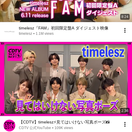
8:24
timelesz『FAM』初回限定盤A ダイジェスト映像
timelesz
•
1.1M views
2:36
【CDTV】timelesz⚡️見てはいけない写真ポーズ📸
CDTV 公式YouTube
•
109K views