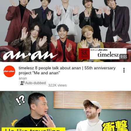
9:01
timelesz 8 people talk about anan | 55th anniversary
project "Me and anan"
anan
Auto-dubbed
322K views