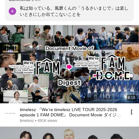
私は知っている。風磨くんの「うるさいまじで」は楽し
いときにしか出てこないことを
8:18
timelesz 『We’re timelesz LIVE TOUR 2025-2026
episode 1 FAM DOME』 Document Movie ダイジェ
スト映像
timelesz
•
491K views