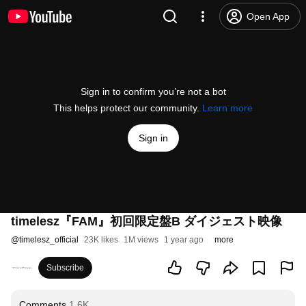
Open App
Sign in to confirm you’re not a bot
This helps protect our community.
Learn more
Sign in
timelesz『FAM』初回限定盤B ダイジェスト映像
@
timelesz_official
23K likes
1M views
1 year ago
more
Subscribe
Comments
1.6K