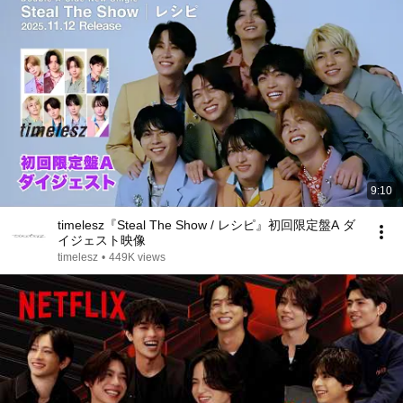
9:10
timelesz『Steal The Show / レシピ』初回限定盤A ダ
イジェスト映像
timelesz
•
449K views