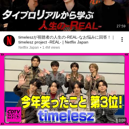
27:59
timeleszが視聴者の人生の-REAL-なお悩みに回答！｜
timelesz project -REAL- | Netflix Japan
Netflix Japan
•
1.4M views
3:09