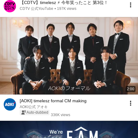
【CDTV】timelesz ⚡️ 今年笑ったこと 第3位！
CDTV 公式YouTube
•
197K views
2:00
[AOKI] timelesz formal CM making
AOKI公式 アオキ
Auto-dubbed
336K views