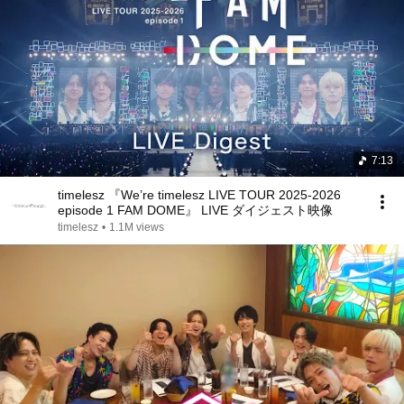
7:13
timelesz 『We’re timelesz LIVE TOUR 2025-2026
episode 1 FAM DOME』 LIVE ダイジェスト映像
timelesz
•
1.1M views