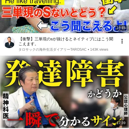
16:45
【衝撃】三単現のsが抜けるとネイティブにはこう聞
こえます。
タロサックの海外生活ダイアリーTAROSAC
•
143K views
17:39