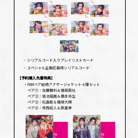
･
シリアルコード入りプレイリストカード
･
スペシャル企画応募用シリアルコード
【予約購入先着特典】
・FAMペア絵柄アナザージャケット４種セット
ペア①：佐藤勝利＆猪俣周杜
ペア②：菊池風磨＆橋本将生
ペア③：松島聡＆篠塚大輝
ペア④：寺西拓人＆原嘉孝