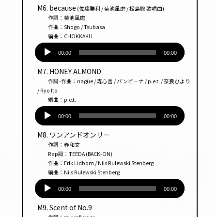
プ
M6. because
(佐藤勝利 / 菊池風磨 / 松島聡 歌唱曲)
レー
作詞：菊池風磨
ヤー
作曲：Shogo / Tsubasa
編曲：CHOKKAKU
音
声
00:00
00:00
プ
M7. HONEY ALMOND
レー
作詞･作曲：nagüe / 森心言 / バンビーナ / p.e.t. / 奈良ひより
ヤー
/ Ryo Ito
編曲：p.e.t.
音
声
00:00
00:00
プ
M8. ワンアンドオンリー
レー
作詞：春和文
ヤー
Rap詞：TEEDA (BACK-ON)
作曲：Erik Lidbom / Nils Rulewski Stenberg
編曲：Nils Rulewski Stenberg
音
声
00:00
00:00
プ
M9. Scent of No.9
レー