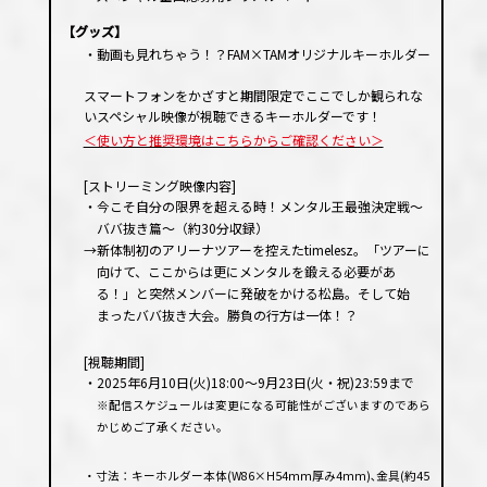
【グッズ】
・動画も見れちゃう！？FAM×TAMオリジナルキーホルダー
スマートフォンをかざすと期間限定でここでしか観られな
いスペシャル映像が視聴できるキーホルダーです！
＜使い方と推奨環境はこちらからご確認ください＞
[ストリーミング映像内容]
・今こそ自分の限界を超える時！メンタル王最強決定戦〜
ババ抜き篇〜（約30分収録）
→新体制初のアリーナツアーを控えたtimelesz。「ツアーに
向けて、ここからは更にメンタルを鍛える必要があ
る！」と突然メンバーに発破をかける松島。そして始
まったババ抜き大会。勝負の行方は一体！？
[視聴期間]
・2025年6月10日(火)18:00〜9月23日(火・祝)23:59まで
※配信スケジュールは変更になる可能性がございますのであら
かじめご了承ください。
・寸法：キーホルダー本体(W86×H54mm厚み4mm)､金具(約45