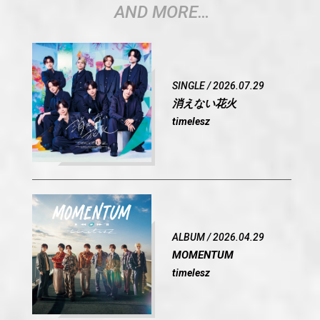
AND MORE…
SINGLE / 2026.07.29
OFFICIAL
消えない花火
timelesz
SHARE
ALBUM / 2026.04.29
MOMENTUM
timelesz