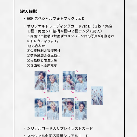
レー
ヤー
【封入特典】
･
60P スペシャルフォトブック ver. D
･
オリジナルトレーディングカードver. D（３枚：集合
１種＋両面ソロ絵柄４種中２種ランダム封入）
※両面ソロ絵柄は片面ずつメンバーソロの写真が印刷され
たトレカになります。
-組み合わせ-
①佐藤勝利＆猪俣周杜
②菊池風磨＆橋本将生
③松島聡＆篠塚大輝
④寺西拓人＆原嘉孝
･
シリアルコード入りプレイリストカード
･
スペシャル企画応募用シリアルコード