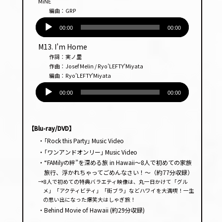
MiNE
編曲：GRP
音
声
00:00
00:00
プ
M13. I’m Home
レー
作詞：実ノ里
ヤー
作曲：Josef Melin / Ryo’LEFTY’Miyata
編曲：Ryo’LEFTY’Miyata
音
声
00:00
00:00
プ
レー
ヤー
【Blu-ray/DVD】
・｢Rock this Party｣ Music Video
・｢ワンアンドオンリー｣ Music Video
・“FAMilyの絆”を深める旅 in Hawaii～8人で初めての家族
旅行、浮かれちゃってごめんなさい！～（約77分収録）
→8人で初めての特典バラエティ映像は、丸一日かけて「グル
メ」「アクティビティ」「街ブラ」などハワイを大満喫！一生
の思い出になった爆笑大はしゃぎ旅！
・Behind Movie of Hawaii (約29分収録)