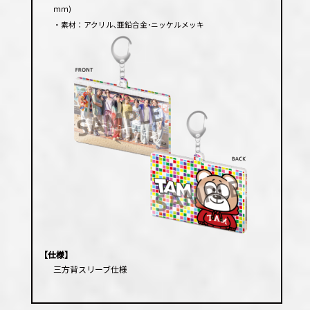
ｍｍ)
・素材：アクリル､亜鉛合金･ニッケルメッキ
【仕様】
三方背スリーブ仕様