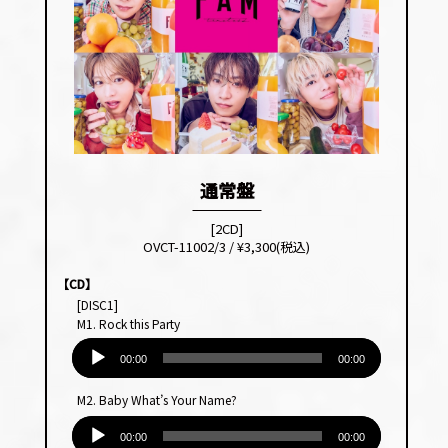
通常盤
[2CD]
OVCT-11002/3 / ¥3,300(税込)
【CD】
[DISC1]
M1. Rock this Party
音
声
00:00
00:00
プ
M2. Baby What’s Your Name?
レー
音
ヤー
声
00:00
00:00