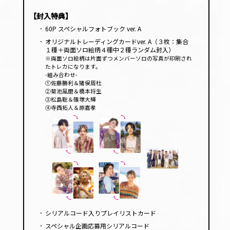
【封入特典】
･
60P スペシャルフォトブック ver. A
･
オリジナルトレーディングカードver. A（３枚：集合
１種＋両面ソロ絵柄４種中２種ランダム封入）
※両面ソロ絵柄は片面ずつメンバーソロの写真が印刷され
たトレカになります。
-組み合わせ-
①佐藤勝利＆猪俣周杜
②菊池風磨＆橋本将生
③松島聡＆篠塚大輝
④寺西拓人＆原嘉孝
･
シリアルコード入りプレイリストカード
･
スペシャル企画応募用シリアルコード