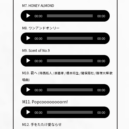
プ
M7. HONEY ALMOND
レー
音
ヤー
声
00:00
00:00
プ
M8. ワンアンドオンリー
レー
音
ヤー
声
00:00
00:00
プ
M9. Scent of No.9
レー
音
ヤー
声
00:00
00:00
プ
M10. 君へ
(寺西拓人 / 原嘉孝 / 橋本将生 / 猪俣周杜 / 篠塚大輝 歌
レー
唱曲)
ヤー
音
声
00:00
00:00
プ
M11. Popcoooooooorn!
レー
音
ヤー
声
00:00
00:00
プ
M12. 手をたたけ愛ならせ
レー