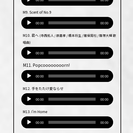
声
00:00
00:00
プ
M9. Scent of No.9
レー
音
ヤー
声
00:00
00:00
プ
M10. 君へ
(寺西拓人 / 原嘉孝 / 橋本将生 / 猪俣周杜 / 篠塚大輝 歌
レー
唱曲)
ヤー
音
声
00:00
00:00
プ
M11. Popcoooooooorn!
レー
音
ヤー
声
00:00
00:00
プ
M12. 手をたたけ愛ならせ
レー
音
ヤー
声
00:00
00:00
プ
M13. I’m Home
レー
音
ヤー
声
00:00
00:00
プ