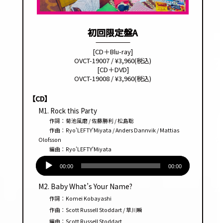
初回限定盤A
[CD＋Blu-ray]
OVCT-19007 / ¥3,960(税込)
[CD＋DVD]
OVCT-19008 / ¥3,960(税込)
【CD】
M1. Rock this Party
作詞：菊池風磨 / 佐藤勝利 / 松島聡
作曲：Ryo’LEFTY’Miyata / Anders Dannvik / Mattias
Olofsson
編曲：Ryo’LEFTY’Miyata
音
声
00:00
00:00
プ
M2. Baby What’s Your Name?
レー
作詞：Komei Kobayashi
ヤー
作曲：Scott Russell Stoddart / 草川瞬
編曲：Scott Russell Stoddart