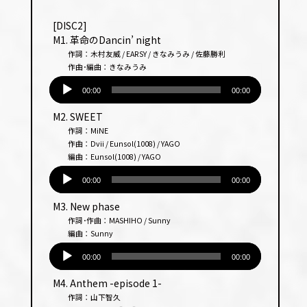
プ
レー
[DISC2]
ヤー
M1. 革命のDancin’ night
作詞：木村友威 / EARSY / きなみうみ / 佐藤勝利
作曲･編曲：きなみうみ
音
声
00:00
00:00
プ
M2. SWEET
レー
作詞：MiNE
ヤー
作曲：Dvii / Eunsol(1008) / YAGO
編曲：Eunsol(1008) / YAGO
音
声
00:00
00:00
プ
M3. New phase
レー
作詞･作曲：MASHIHO / Sunny
ヤー
編曲：Sunny
音
声
00:00
00:00
プ
M4. Anthem -episode 1-
レー
作詞：山下智久
ヤー