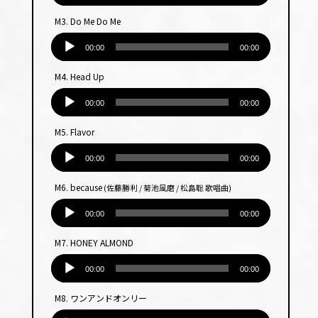
プ
M3. Do Me Do Me
レー
音
ヤー
声
00:00
00:00
プ
M4. Head Up
レー
音
ヤー
声
00:00
00:00
プ
M5. Flavor
レー
音
ヤー
声
00:00
00:00
プ
M6. because
(佐藤勝利 / 菊池風磨 / 松島聡 歌唱曲)
レー
音
ヤー
声
00:00
00:00
プ
M7. HONEY ALMOND
レー
音
ヤー
声
00:00
00:00
プ
M8. ワンアンドオンリー
レー
音