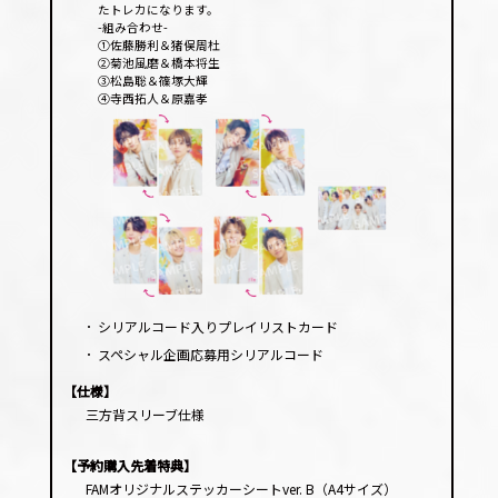
たトレカになります。
-組み合わせ-
①佐藤勝利＆猪俣周杜
②菊池風磨＆橋本将生
③松島聡＆篠塚大輝
④寺西拓人＆原嘉孝
･
シリアルコード入りプレイリストカード
･
スペシャル企画応募用シリアルコード
【仕様】
三方背スリーブ仕様
【予約購入先着特典】
FAMオリジナルステッカーシートver. B（A4サイズ）