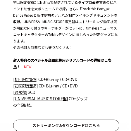
初回限定盤BにはNetflixで配信されているタイプロ最終審査のビハ
インド映像を大ボリュームで収録。さらに｢Rock this Party｣の
Dance Videoと新体制初のアルバム制作メイキングドキュメントを
収録。UNIVERSAL MUSIC STORE限定盤はストリーミング動画視聴
が可能なNFC付きのキーホルダーがセットに。timeleszニューマス
コットキャラクターのTAMもデザインにあしらった限定グッズにな
ります。
その他封入特典なども盛りだくさん！
こち
封入特典のスペシャル企画応募用シリアルコードの詳細は
ら
！
NEW
[初回限定盤A]
CD+Blu-ray / CD+DVD
[初回限定盤B]
CD+Blu-ray / CD+DVD
[通常盤]
2CD
[UNIVERSAL MUSIC STORE盤]
CD+グッズ
の全6形態。
ストリーミング&ダウンロードはこちら