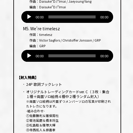
作曲：Daisuke”D.I”Imai / Jaeyoung Yang
編曲：Daisuke”D.I”Imai
音
声
00:00
00:00
プ
M5. We’re timelesz
レー
作詞：timelesz
ヤー
作曲：Victor Sagfors / Christoffer Jonsson / GRP
編曲：GRP
音
声
00:00
00:00
プ
レー
ヤー
【封入特典】
･
24P 歌詞ブックレット
･
オリジナルトレーディングカードver. C（３枚：集合
１種＋両面ソロ絵柄４種中２種ランダム封入）
※両面ソロ絵柄は片面ずつメンバーソロの写真が印刷され
たトレカになります。
-組み合わせ-
①佐藤勝利＆猪俣周杜
②菊池風磨＆橋本将生
③松島聡＆篠塚大輝
④寺西拓人＆原嘉孝