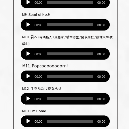
ヤー
声
00:00
00:00
プ
M9. Scent of No.9
レー
音
ヤー
声
00:00
00:00
プ
M10. 君へ
(寺西拓人 / 原嘉孝 / 橋本将生 / 猪俣周杜 / 篠塚大輝 歌
レー
唱曲)
ヤー
音
声
00:00
00:00
プ
M11. Popcoooooooorn!
レー
音
ヤー
声
00:00
00:00
プ
M12. 手をたたけ愛ならせ
レー
音
ヤー
声
00:00
00:00
プ
M13. I’m Home
レー
音
ヤー
声
00:00
00:00