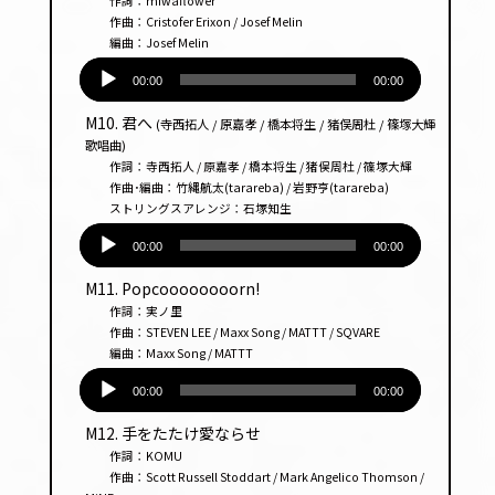
作詞：miwaflower
ヤー
作曲：Cristofer Erixon / Josef Melin
編曲：Josef Melin
音
声
00:00
00:00
プ
M10. 君へ
(寺西拓人 / 原嘉孝 / 橋本将生 / 猪俣周杜 / 篠塚大輝
レー
歌唱曲)
ヤー
作詞：寺西拓人 / 原嘉孝 / 橋本将生 / 猪俣周杜 / 篠塚大輝
作曲･編曲：竹縄航太(tarareba) / 岩野亨(tarareba)
ストリングスアレンジ：石塚知生
音
声
00:00
00:00
プ
M11. Popcoooooooorn!
レー
作詞：実ノ里
ヤー
作曲：STEVEN LEE / Maxx Song / MATTT / SQVARE
編曲：Maxx Song / MATTT
音
声
00:00
00:00
プ
M12. 手をたたけ愛ならせ
レー
作詞：KOMU
ヤー
作曲：Scott Russell Stoddart / Mark Angelico Thomson /