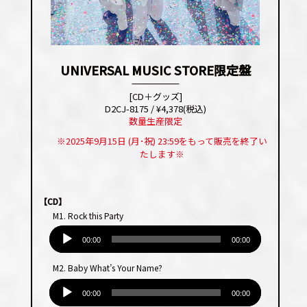
UNIVERSAL MUSIC STORE限定盤
[CD＋グッズ]
D2CJ-8175 / ¥4,378(税込)
数量生産限定
※2025年9月15日 (月･祝) 23:59をもって販売を終了い
たします※
【CD】
M1. Rock this Party
音
声
00:00
00:00
プ
M2. Baby What’s Your Name?
レー
音
ヤー
声
00:00
00:00