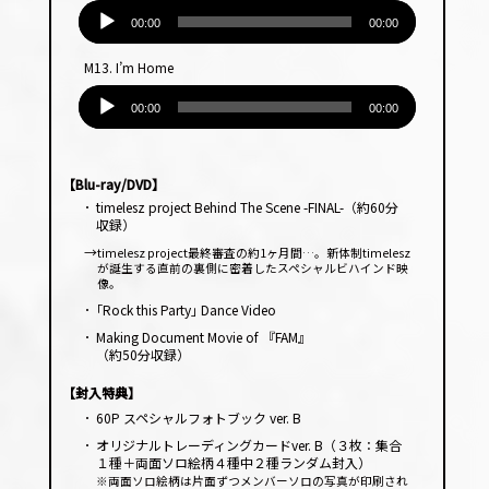
音
ヤー
声
00:00
00:00
プ
M13. I’m Home
レー
音
ヤー
声
00:00
00:00
プ
レー
ヤー
【Blu-ray/DVD】
･
timelesz project Behind The Scene -FINAL-（約60分
収録）
→
timelesz project最終審査の約1ヶ月間…。新体制timelesz
が誕生する直前の裏側に密着したスペシャルビハインド映
像。
･
｢Rock this Party｣ Dance Video
･
Making Document Movie of 『FAM』
（約50分収録）
【封入特典】
･
60P スペシャルフォトブック ver. B
･
オリジナルトレーディングカードver. B（３枚：集合
１種＋両面ソロ絵柄４種中２種ランダム封入）
※両面ソロ絵柄は片面ずつメンバーソロの写真が印刷され