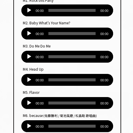
M1. Rock this Party
音
声
00:00
00:00
プ
M2. Baby What’s Your Name?
レー
音
ヤー
声
00:00
00:00
プ
M3. Do Me Do Me
レー
音
ヤー
声
00:00
00:00
プ
M4. Head Up
レー
音
ヤー
声
00:00
00:00
プ
M5. Flavor
レー
音
ヤー
声
00:00
00:00
プ
M6. because
(佐藤勝利 / 菊池風磨 / 松島聡 歌唱曲)
レー
音
ヤー
声
00:00
00:00