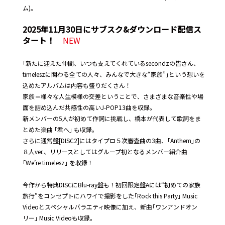
ム)。
2025年11月30日にサブスク&ダウンロード配信ス
タート！
NEW
｢新たに迎えた仲間、いつも支えてくれているsecondzの皆さん、
timeleszに関わる全ての人々、みんなで大きな“家族”｣という想いを
込めたアルバムは内容も盛りだくさん！
家族＝様々な人生模様の交差ということで、さまざまな音楽性や場
面を詰め込んだ共感性の高いJ-POP13曲を収録。
新メンバーの5人が初めて作詞に挑戦し、橋本が代表して歌詞をま
とめた楽曲 ｢君へ｣ も収録。
さらに通常盤[DISC2]にはタイプロ５次審査曲の3曲、｢Anthem｣の
８人ver.、リリースとしてはグループ初となるメンバー紹介曲
｢We’re timelesz｣ を収録！
今作から特典DISCにBlu-ray盤も！初回限定盤Aには“初めての家族
旅行”をコンセプトにハワイで撮影をした｢Rock this Party｣ Music
Videoとスペシャルバラエティ映像に加え、新曲｢ワンアンドオン
リー｣ Music Videoも収録。