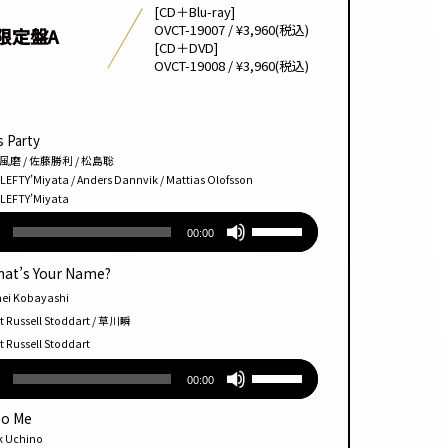
[CD＋Blu-ray]
OVCT-19007 / ¥3,960(税込)
限定盤A
[CD＋DVD]
OVCT-19008 / ¥3,960(税込)
s Party
/ 佐藤勝利 / 松島聡
’Miyata / Anders Dannvik / Mattias Olofsson
TY’Miyata
ボ
00:00
リュー
ム
hat’s Your Name?
調
Kobayashi
節
ssell Stoddart / 草川瞬
に
ssell Stoddart
は
ボ
上
00:00
リュー
下
ム
Do Me
矢
調
chino
印