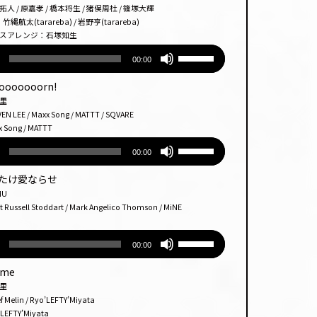
調
矢
/ 原嘉孝 / 橋本将生 / 猪俣周杜 / 篠塚大輝
だ
節
印
(tarareba) / 岩野亨(tarareba)
さ
アレンジ：石塚知生
に
キー
い。
ボ
は
を
00:00
リュー
上
使っ
ム
下
て
oooooooorn!
調
矢
く
ノ里
節
印
E / Maxx Song / MATTT / SQVARE
だ
ng / MATTT
に
キー
さ
ボ
は
を
い。
00:00
リュー
上
使っ
ム
下
て
をたたけ愛ならせ
調
矢
く
U
節
印
ell Stoddart / Mark Angelico Thomson / MiNE
だ
に
キー
さ
ボ
は
を
い。
00:00
リュー
上
使っ
ム
下
て
ome
調
矢
く
里
節
印
in / Ryo’LEFTY’Miyata
だ
TY’Miyata
に
キー
さ