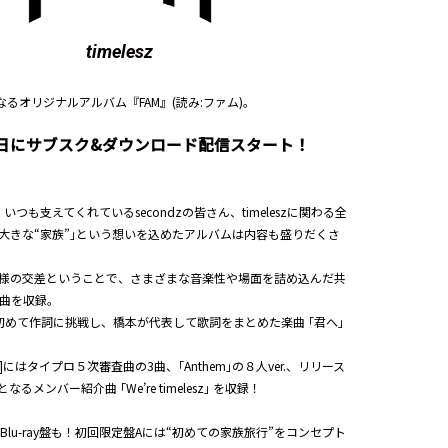
timelesz
初となるオリジナルアルバム『FAM』(読み:ファム)。
月30日にサブスク&ダウンロード配信スタート！
つも支えてくれているsecondzの皆さん、timeleszに関わる全
大きな“家族”｣という想いを込めたアルバムは内容も盛りだくさ
様の交差ということで、さまざまな音楽性や場面を詰め込んだ共
3曲を収録。
初めて作詞に挑戦し、橋本が代表して歌詞をまとめた楽曲 ｢君へ｣
2]にはタイプロ５次審査曲の3曲、｢Anthem｣の８人ver.、リリース
メンバー紹介曲 ｢We’re timelesz｣ を収録！
にBlu-ray盤も！初回限定盤Aには“初めての家族旅行”をコンセプト