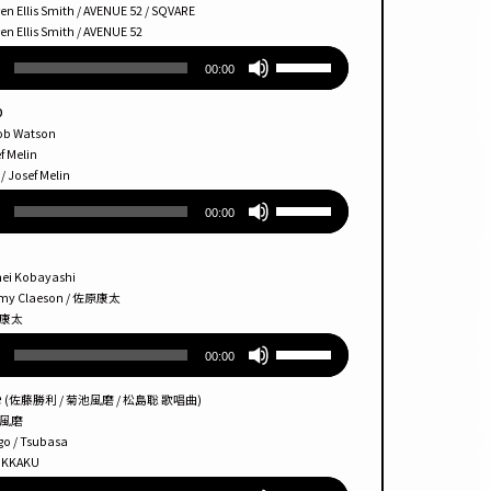
節
lis Smith / AVENUE 52 / SQVARE
キー
lis Smith / AVENUE 52
に
を
ボ
は
使っ
00:00
リュー
上
て
ム
下
p
く
調
矢
Watson
だ
節
印
Melin
さ
osef Melin
に
キー
い。
ボ
は
を
00:00
リュー
上
使っ
ム
下
て
調
矢
く
Kobayashi
節
印
Claeson / 佐原康太
だ
康太
に
キー
さ
ボ
は
を
い。
00:00
リュー
上
使っ
ム
下
て
e
(佐藤勝利 / 菊池風磨 / 松島聡 歌唱曲)
調
矢
く
風磨
節
印
 Tsubasa
だ
KAKU
に
キー
さ
ボ
は
を
い。