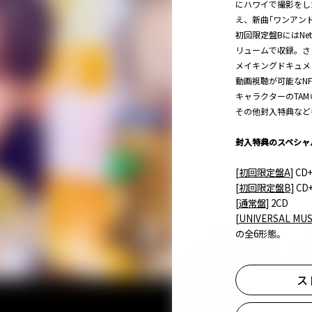
にハワイで撮影をした｢R
え、新曲｢ワンアンドオン
初回限定盤BにはNe
リュームで収録。さらに｢
メイキングドキュメント
動画視聴が可能なNF
キャラクターのTA
その他封入特典など
封入特典のスペシャ
[初回限定盤A]
CD+
[初回限定盤B]
CD+
[通常盤]
2CD
[UNIVERSAL MUS
の全6形態。
ス