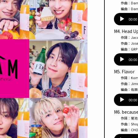
ヤー
作曲：Darren El
編曲：Darren El
音
声
00:00
プ
M4. Head U
レー
作詞：Jacob 
ヤー
作曲：Josef 
編曲：GRP / J
音
声
00:00
プ
M5. Flavor
レー
作詞：Komei 
ヤー
作曲：Jimmy 
編曲：佐原
音
声
00:00
プ
M6. becaus
レー
作詞：菊池
ヤー
作曲：Shogo /
編曲：CHOK
音