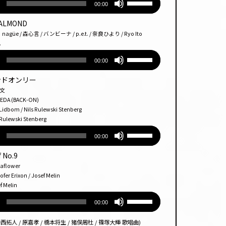
00:00
リュー
上
使っ
ム
下
て
 ALMOND
調
矢
く
 / 森心言 / バンビーナ / p.e.t. / 奈良ひより / Ryo Ito
節
印
.
だ
に
キー
さ
ボ
00:00
は
を
い。
リュー
上
使っ
ム
アンドオンリー
下
て
調
和文
矢
く
節
 (BACK-ON)
印
om / Nils Rulewski Stenberg
だ
に
ewski Stenberg
キー
さ
は
ボ
を
い。
上
00:00
リュー
使っ
下
ム
て
f No.9
矢
調
く
印
lower
節
 Erixon / Josef Melin
だ
キー
Melin
に
さ
を
ボ
は
い。
使っ
00:00
リュー
上
て
ム
下
く
西拓人 / 原嘉孝 / 橋本将生 / 猪俣周杜 / 篠塚大輝 歌唱曲)