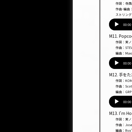
レー
作詞：寺西拓人 
ヤー
作曲･編曲：竹縄航太
ストリングス
音
声
00:00
プ
M11. Popc
レー
作詞：実
ヤー
作曲：STEVEN LE
編曲：Maxx So
音
声
00:00
プ
M12. 手
レー
作詞：KOM
ヤー
作曲：Scott Russ
編曲：GRP
音
声
00:00
プ
M13. I’m H
レー
作詞：実ノ
ヤー
作曲：Josef Mel
編曲：Ryo’LEF