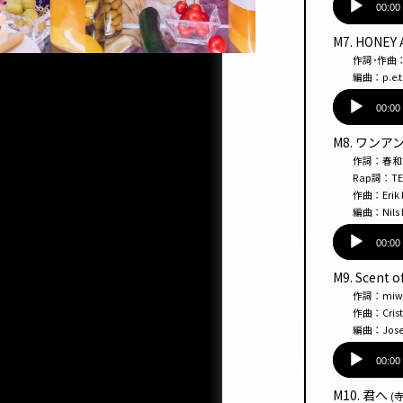
声
00:00
プ
M7. HONEY
レー
作詞･作曲：nagüe
ヤー
編曲：p.e.t
音
声
00:00
プ
M8. ワン
レー
作詞：春
ヤー
Rap詞：TEEDA
作曲：Erik Lidb
編曲：Nils Rul
音
声
00:00
プ
M9. Scent o
レー
作詞：miwaf
ヤー
作曲：Cristofer
編曲：Josef 
音
声
00:00
プ
M10. 君へ
(寺