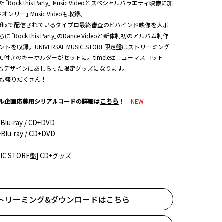
ock this Party｣ Music Videoとスペシャルバラエティ映像に加
リー｣ Music Videoも収録。
tflixで配信されているタイプロ最終審査のビハインド映像を大ボ
Rock this Party｣のDance Videoと新体制初のアルバム制作
を収録。UNIVERSAL MUSIC STORE限定盤はストリーミング
C付きのキーホルダーがセットに。timeleszニューマスコット
Mもデザインにあしらった限定グッズになります。
も盛りだくさん！
こちら
ル企画応募用シリアルコードの詳細は
！
NEW
Blu-ray / CD+DVD
Blu-ray / CD+DVD
IC STORE盤]
CD+グッズ
トリーミング&ダウンロードはこちら