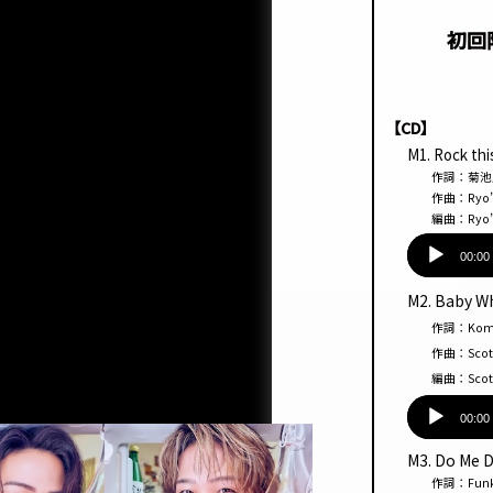
初回
【CD】
M1. Rock thi
作詞：菊池風磨 
作曲：Ryo’LEFTY
編曲：Ryo’LEF
音
声
00:00
プ
M2. Baby W
レー
作詞：Komei 
ヤー
作曲：Scott Ru
編曲：Scott Ru
音
声
00:00
プ
M3. Do Me 
レー
作詞：Funk U