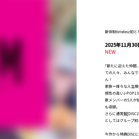
新体制timelesz
2025年11
NEW
｢新たに迎えた仲間、い
ての人々、みんなで
ん！
家族＝様々な人生模
感性の高いJ-POP1
新メンバーの5人が
も収録。
さらに通常盤[DISC
としてはグループ初となる
今作から特典DISC