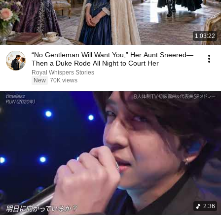
1:03:22
“No Gentleman Will Want You,” Her Aunt Sneered—
Then a Duke Rode All Night to Court Her
Royal Whispers Stories
New
70K views
2:36