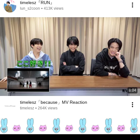
timelesz『RUN』
lun_s2coon
•
413K views
8:04
timelesz「because」MV Reaction
timelesz
•
264K views