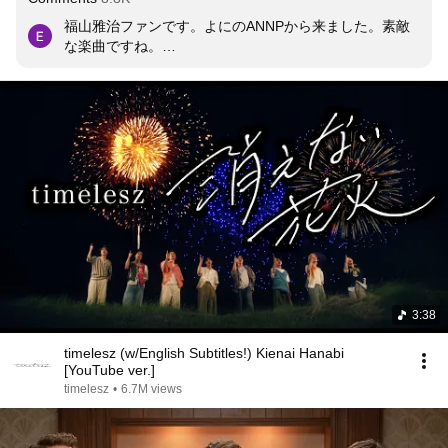
福山雅治ファンです。よにのANNPから来ました。素敵
な楽曲ですね。

菊池さんが紡ぎだす言葉の一つ一つが繊細で惹きつけら
れました。

個性あふれる素敵なグループですね。陰ながらこれから
も応援しています。
3:38
timelesz (w/English Subtitles!) Kienai Hanabi
[YouTube ver.]
timelesz
•
6.7M views