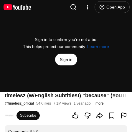
Open App
Sign in to confirm you’re not a bot
This helps protect our community.
Learn more
Sign in
timelesz (w/English Subtitles!) "because" (YouTube
@
timelesz_official
54K likes
7.1M views
1 year ago
more
Subscribe
Comments
8.8K