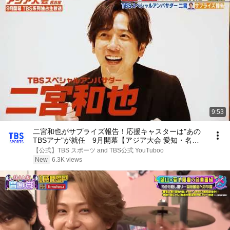
9:53
二宮和也がサプライズ報告！応援キャスターは"あの
TBSアナ"が就任 9月開幕【アジア大会 愛知・名古
屋】
【公式】TBS スポーツ and TBS公式 YouTuboo
New
6.3K views