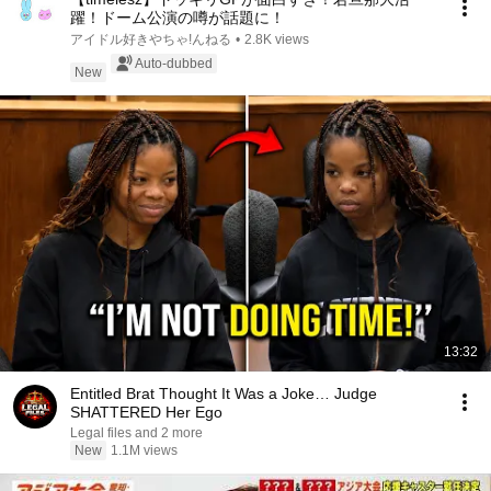
躍！ドーム公演の噂が話題に！
アイドル好きやちゃ!んねる
•
2.8K views
Auto-dubbed
New
13:32
Entitled Brat Thought It Was a Joke… Judge
SHATTERED Her Ego
Legal files and 2 more
New
1.1M views