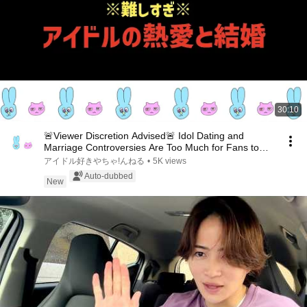
30:10
🚨Viewer Discretion Advised🚨 Idol Dating and
Marriage Controversies Are Too Much for Fans to
Handl...
アイドル好きやちゃ!んねる
•
5K views
Auto-dubbed
New