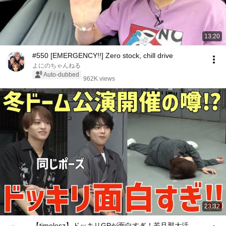
13:20
#550 [EMERGENCY!!] Zero stock, chill drive
よにのちゃんねる
Auto-dubbed
962K views
23:32
【timelesz】ドッキリGPが面白すぎ！若旦那大活