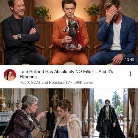
13:49
Tom Holland Has Absolutely NO Filter… And It's
Hilarious
Pop X GOAT and Roastara TV
•
596K views