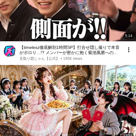
5:14
【timelesz徹底解剖1時間SP】打合せ隠し撮りで本音
がポロり…!? メンバーが密かに抱く菊池風磨へのリ
アルな不満とは…!!｜騒音上等!!音鳴り部 #TVer で過
見取り図じゃん【公式】
•
195K views
去回配信中！