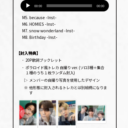
音
ヤー
声
00:00
00:00
プ
M5. because -Inst-
レー
M6. HOMIES -Inst-
ヤー
M7. snow wonderland -Inst-
M8. Birthday -Inst-
【封入特典】
･
20P歌詞ブックレット
･
ポラロイド風トレカ 自撮り ver. (ソロ3種＋集合
１種のうち１枚ランダム封入)
▷
メンバーの自撮り写真を使用したデザイン
※
他形態に封入されるトレカとは別絵柄になりま
す