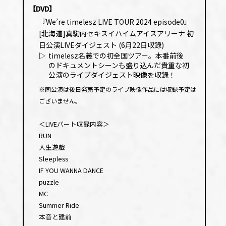
ヤー
【DVD】
『We’re timelesz LIVE TOUR 2024 episode0』
[北海道]真駒内セキスイハイムアイスアリーナ 初
日公演LIVEダイジェスト (6月22日収録)
▷
timelesz名義での初全国ツアー。本番前後
のドキュメントシーンも盛り込んだ貴重な初
公演のライブダイジェスト映像を収録！
※同公演は後日発売予定のライブ映像作品には収録予定は
ございません。
＜LIVEパート収録内容＞
RUN
人生遊戯
Sleepless
IF YOU WANNA DANCE
puzzle
MC
Summer Ride
本音と建前