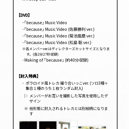
レー
ヤー
【DVD】
･｢because｣ Music Video
･｢because｣ Music Video (佐藤勝利 ver.)
･｢because｣ Music Video (菊池風磨 ver.)
･｢because｣ Music Video (松島 聡 ver.)
※各メンバーver.はディレクターズカットサイズとなりま
す。(各2分27秒収録)
･Making of ｢because｣ (約40分収録)
【封入特典】
･
ポラロイド風トレカ 撮り合いっこver. (ソロ3種＋
集合１種のうち１枚ランダム封入)
▷
メンバーがお互いを撮影した写真を使用したデ
ザイン
※
他形態に封入されるトレカとは別絵柄になりま
す