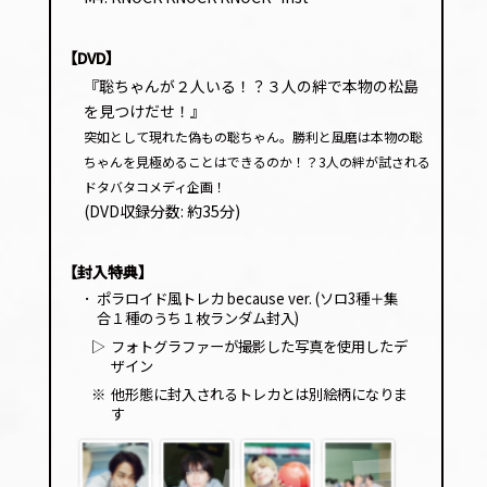
レー
ヤー
【DVD】
『聡ちゃんが２人いる！？３人の絆で本物の松島
を見つけだせ！』
突如として現れた偽もの聡ちゃん。勝利と風磨は本物の聡
ちゃんを見極めることはできるのか！？3人の絆が試される
ドタバタコメディ企画！
(DVD収録分数: 約35分)
【封入特典】
･
ポラロイド風トレカ because ver. (ソロ3種＋集
合１種のうち１枚ランダム封入)
▷
フォトグラファーが撮影した写真を使用したデ
ザイン
※
他形態に封入されるトレカとは別絵柄になりま
す