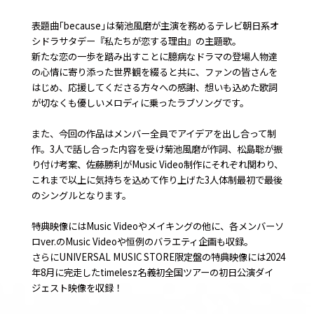
表題曲｢because｣は菊池風磨が主演を務めるテレビ朝日系オ
シドラサタデー『私たちが恋する理由』の主題歌。
新たな恋の一歩を踏み出すことに臆病なドラマの登場人物達
の心情に寄り添った世界観を綴ると共に、ファンの皆さんを
はじめ、応援してくださる方々への感謝、想いも込めた歌詞
が切なくも優しいメロディに乗ったラブソングです。
また、今回の作品はメンバー全員でアイデアを出し合って制
作。3人で話し合った内容を受け菊池風磨が作詞、松島聡が振
り付け考案、佐藤勝利がMusic Video制作にそれぞれ関わり、
これまで以上に気持ちを込めて作り上げた3人体制最初で最後
のシングルとなります。
特典映像にはMusic Videoやメイキングの他に、各メンバーソ
ロver.のMusic Videoや恒例のバラエティ企画も収録。
さらにUNIVERSAL MUSIC STORE限定盤の特典映像には2024
年8月に完走したtimelesz名義初全国ツアーの初日公演ダイ
ジェスト映像を収録！