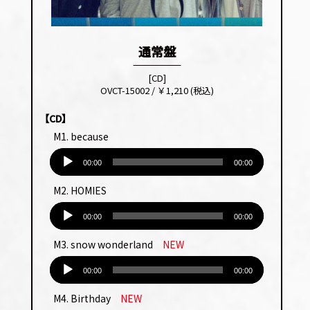
通常盤
[CD]
OVCT-15002 / ￥1,210 (税込)
【CD】
M1. because
音
声
00:00
00:00
プ
M2. HOMIES
レー
音
ヤー
声
00:00
00:00
プ
M3. snow wonderland
NEW
レー
音
ヤー
声
00:00
00:00
プ
M4. Birthday
NEW
レー