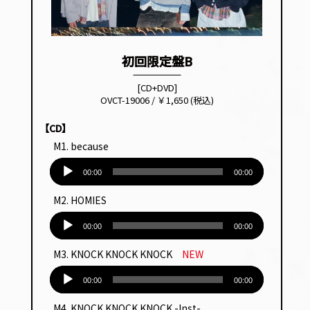
初回限定盤B
[CD+DVD]
OVCT-19006 / ￥1,650 (税込)
【CD】
M1. because
音
声
00:00
00:00
プ
M2. HOMIES
レー
音
ヤー
声
00:00
00:00
プ
M3. KNOCK KNOCK KNOCK
NEW
レー
音
ヤー
声
00:00
00:00
プ
M4. KNOCK KNOCK KNOCK -Inst-