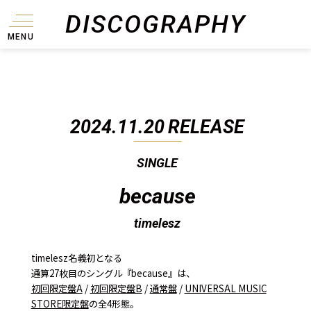
DISCOGRAPHY
MENU
2024.11.20
RELEASE
SINGLE
because
timelesz
timelesz名義初となる
通算27枚目のシングル『because』は、
初回限定盤A
/
初回限定盤B
/
通常盤
/
UNIVERSAL MUSIC
STORE限定盤
の全4形態。