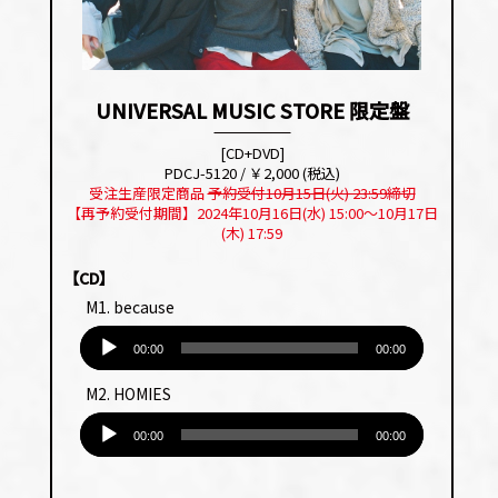
UNIVERSAL MUSIC STORE 限定盤
[CD+DVD]
PDCJ-5120 / ￥2,000 (税込)
受注生産限定商品
予約受付10月15日(火) 23:59締切
【再予約受付期間】2024年10月16日(水) 15:00〜10月17日
(木) 17:59
【CD】
M1. because
音
声
00:00
00:00
プ
M2. HOMIES
レー
音
ヤー
声
00:00
00:00
プ
レー