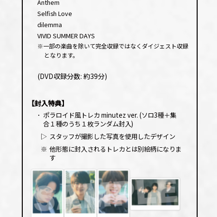
Anthem
Selfish Love
dilemma
VIVID SUMMER DAYS
※一部の楽曲を除いて完全収録ではなくダイジェスト収録
となります。
(DVD収録分数: 約39分)
【封入特典】
･
ポラロイド風トレカ minutez ver. (ソロ3種＋集
合１種のうち１枚ランダム封入)
▷
スタッフが撮影した写真を使用したデザイン
※
他形態に封入されるトレカとは別絵柄になりま
す