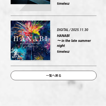
timelesz
DIGITAL / 2025.11.30
HANABI
〜 in the late summer
night
timelesz
OFFICIAL
一覧へ戻る
SHARE