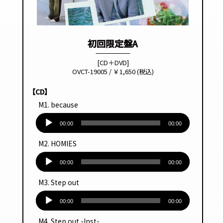
初回限定盤A
[CD＋DVD]
OVCT-19005 / ￥1,650 (税込)
【CD】
M1. because
音
声
00:00
00:00
プ
M2. HOMIES
レー
音
ヤー
声
00:00
00:00
プ
M3. Step out
レー
音
ヤー
声
00:00
00:00
プ
M4. Step out -Inst-