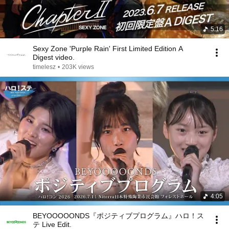
5:16
Sexy Zone 'Purple Rain' First Limited Edition A
Digest video.
timelesz
•
203K views
4:05
BEYOOOOONDS『ポジティブプログラム』ハロ！ス
テ Live Edit.