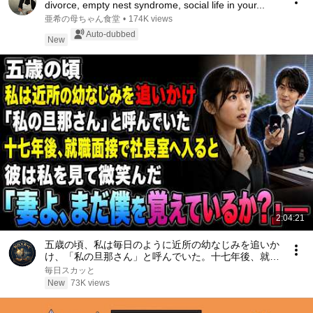
divorce, empty nest syndrome, social life in your...
亜希の母ちゃん食堂
•
174K views
Auto-dubbed
New
2:04:21
五歳の頃、私は毎日のように近所の幼なじみを追いか
け、「私の旦那さん」と呼んでいた。十七年後、就職
面接で社長室へ入ると、彼は私を見て微笑んだ。「妻
毎日スカッと
よ、まだ僕を覚えているか？」――
New
73K views