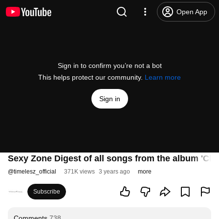
Open App
Sign in to confirm you’re not a bot
This helps protect our community.
Learn more
Sign in
Sexy Zone Digest of all songs from the album 'Chap
@
timelesz_official
371K views
3 years ago
more
Subscribe
Comments
738