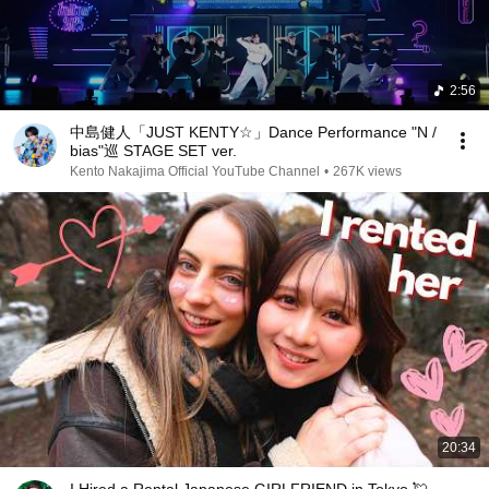
2:56
中島健人「JUST KENTY☆」Dance Performance "N /
bias"巡 STAGE SET ver.
Kento Nakajima Official YouTube Channel
•
267K views
20:34