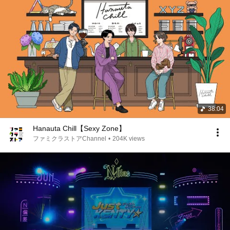
38:04
Hanauta Chill【Sexy Zone】
ファミクラストアChannel
•
204K views