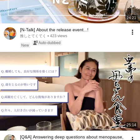
24:21
[N-Talk] About the release event...!
推しとてくてく
•
423 views
Auto-dubbed
New
25:14
[Q&A] Answering deep questions about menopause,