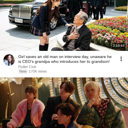
2:19:44
Girl saves an old man on interview day, unaware he
is CEO's grandpa who introduces her to grandson!
Flutter Club
New
170K views