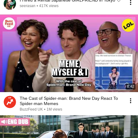
I Hired a Rental Japanese GIRLFRIEND in Tokyo 💘
seerasan
•
417K views
8:42
The Cast of Spider-man: Brand New Day React To
Spider-man Memes
BuzzFeed UK
•
1M views