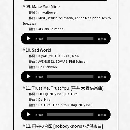
プ
M09. Make You Mine
レー
作詞：miwaflower
ヤー
作曲：MiNE, Atsushi Shimada, Adrian McKinnon, Ichiro
Suezawa
編曲：Atsushi Shimada
音
声
00:00
00:00
プ
M10. Sad World
レー
作詞：Kiyoki, YOSHIKI EZAKI, K-SK
ヤー
作曲：AVENUE 52, SQVARE, Phil Schwan
編曲：Phil Schwan
音
声
00:00
00:00
プ
M11. Trust Me, Trust You. [平井 大 提供楽曲]
レー
作詞：EIGO(ONEly Inc.), Dai Hirai
ヤー
作曲：Dai Hirai
編曲：Dai Hirai, Haruhito Nishi(ONEly Inc.)
音
声
00:00
00:00
プ
M12. 再会の合図 [nobodyknows+ 提供楽曲]
レー