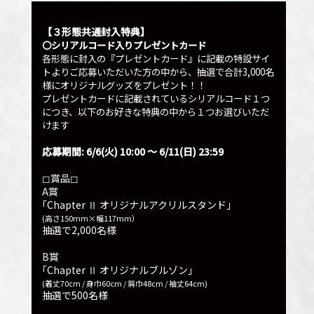
ヤー
【３形態共通封入特典】
〇シリアルコード入りプレゼントカード
各形態に封入の『プレゼントカード』に記載の特設サイ
トよりご応募いただいた方の中から、抽選で合計3,000名
様にオリジナルグッズをプレゼント！！
プレゼントカードに記載されているシリアルコード１つ
につき、以下のお好きな特典の中から１つお選びいただ
けます
応募期間: 6/6(火) 10:00 〜 6/11(日) 23:59
◻︎賞品◻︎
A賞
｢Chapter
オリジナルアクリルスタンド｣
Ⅱ
(高さ150mm×幅117mm）
抽選で2,000名様
B賞
｢Chapter
オリジナルブルゾン｣
Ⅱ
(着丈70cm / 身巾60cm / 肩巾48cm / 袖丈64cm)
抽選で500名様