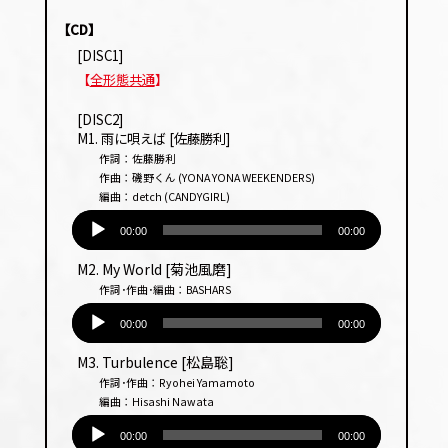
【CD】
[DISC1]
【
全形態共通
】
[DISC2]
M1. 雨に唄えば [佐藤勝利]
作詞：佐藤勝利
作曲：磯野くん (YONA YONA WEEKENDERS)
編曲：detch (CANDYGIRL)
音
声
00:00
00:00
プ
M2. My World [菊池風磨]
レー
作詞･作曲･編曲：BASHARS
ヤー
音
声
00:00
00:00
プ
M3. Turbulence [松島聡]
レー
作詞･作曲：Ryohei Yamamoto
ヤー
編曲：Hisashi Nawata
音
声
00:00
00:00