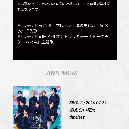
※お買い上げいただいた商品に収録されている楽曲が再生可
能となります。
M01: テレビ東京 ドラマParavi『隣の男はよく食べ
る』挿入歌
M11: テレビ朝日系列 オシドラサタデー『トモダチ
ゲームＲ４』主題歌
AND MORE…
SINGLE / 2026.07.29
消えない花火
timelesz