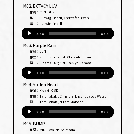
プ
M02. EXTACY LUV
レー
作詞：CLAUDE S.
ヤー
作曲：Ludwig Lindell, Christofer Erixon
編曲：Ludwig Lindell
音
声
00:00
00:00
プ
M03. Purple Rain
レー
作詞：JUN
ヤー
作曲：Ricardo Burgrust, Christofer Erixon
編曲：Ricardo Burgrust, Takuya Harada
音
声
00:00
00:00
プ
M04. Stolen Heart
レー
作詞：Kiyoki, K-SK
ヤー
作曲：Taro Takaki, Christofer Erixon, Jacob Watson
編曲：Taro Takaki, Yutaro Mahone
音
声
00:00
00:00
プ
M05. BUMP
レー
作詞：MiNE, Atsushi Shimada
ヤー