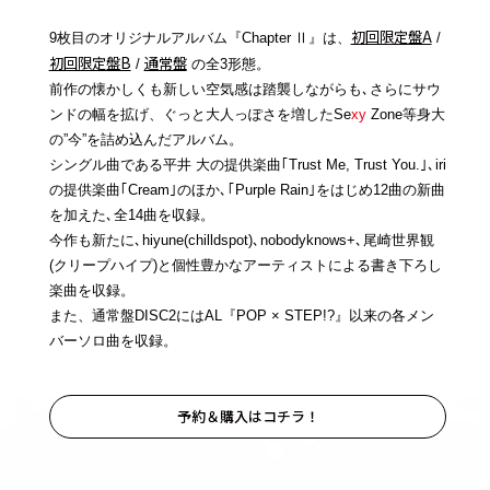
初回限定盤A
9枚目のオリジナルアルバム『Chapter
』は、
/
Ⅱ
初回限定盤B
通常盤
/
の全3形態。
前作の懐かしくも新しい空気感は踏襲しながらも､さらにサウ
ンドの幅を拡げ、ぐっと大人っぽさを増したSe
xy
Zone等身大
の”今”を詰め込んだアルバム。
シングル曲である平井 大の提供楽曲｢Trust Me, Trust You.｣､iri
の提供楽曲｢Cream｣のほか､｢Purple Rain｣をはじめ12曲の新曲
を加えた､全14曲を収録。
今作も新たに､hiyune(chilldspot)､nobodyknows+､尾崎世界観
(クリープハイプ)と個性豊かなアーティストによる書き下ろし
楽曲を収録。
また、通常盤DISC2にはAL『POP × STEP!?』以来の各メン
バーソロ曲を収録。
予約＆購入はコチラ！