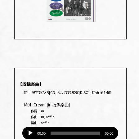
【収録楽曲】
初回限定盤A･B[CD]および通常盤[DISC1]共通 全14曲
M01. Cream [iri 提供楽曲]
作詞：iri
作曲：iri, Yaffle
編曲：Yaffle
音
声
00:00
00:00