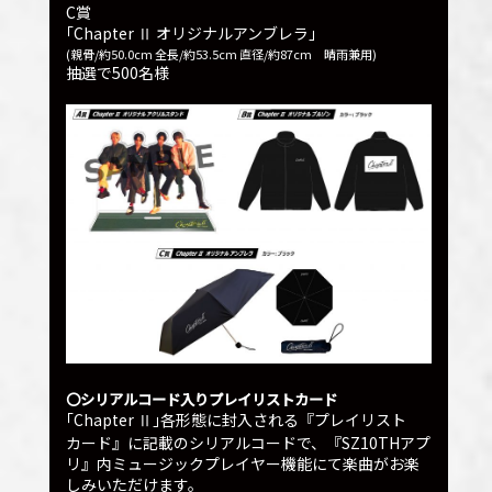
C賞
｢Chapter
オリジナルアンブレラ｣
Ⅱ
(親骨/約50.0cm 全長/約53.5cm 直径/約87cm 晴雨兼用)
抽選で500名様
〇シリアルコード入りプレイリストカード
｢Chapter
｣各形態に封入される『プレイリスト
Ⅱ
カード』に記載のシリアルコードで、『SZ10THアプ
リ』内ミュージックプレイヤー機能にて楽曲がお楽
しみいただけます。