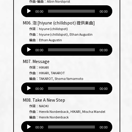
作曲･編曲：Albin Nordqvist
音
声
00:00
00:00
プ
M06. 泡 [hiyune (chilldspot) 提供楽曲]
レー
作詞：hiyune (chilldspot)
ヤー
作曲：hiyune (chilldspot), Ethan Augustin
編曲：Ethan Augustin
音
声
00:00
00:00
プ
M07. Message
レー
作詞：HIKARI
ヤー
作曲：HIKARI, TAKAROT
編曲：TAKAROT, Shoma Yamamoto
音
声
00:00
00:00
プ
M08. Take A New Step
レー
作詞：NAOKI
ヤー
作曲：Henrik Nordenback, HIKARI, Mischa Mandel
編曲：Henrik Nordenback
音
声
00:00
00:00