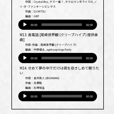
作詞：Crystal Boy, ヤス一番？, ホクロマン半ライス!!!, ノ
ヤー
リ･ダ･ファンキーシビレサス
作曲：DJ MITSU
編曲：GRP
音
声
00:00
00:00
プ
M13. 長電話 [尾崎世界観 (クリープハイプ) 提供楽
レー
曲]
ヤー
作詞･作曲：尾崎世界観 (クリープハイプ)
編曲：中野領太, agehasprings Party
音
声
00:00
00:00
プ
M14. せめて夢の中でだけは君を抱きしめて眠りた
レー
い
ヤー
作詞：金井政人 (BIGMAMA)
作曲：池澤聡
編曲：石塚知生
音
声
00:00
00:00
プ
レー