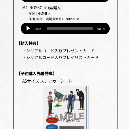
プ
M4. ROSSO [中島健人]
レー
作詞：中島健人
ヤー
作曲･編曲：浪岡真太郎 (Penthouse)
音
声
00:00
00:00
プ
レー
【封入特典】
ヤー
・シリアルコード入りプレゼントカード
・シリアルコード入りプレイリストカード
【予約購入先着特典】
A5サイズ ステッカーシート