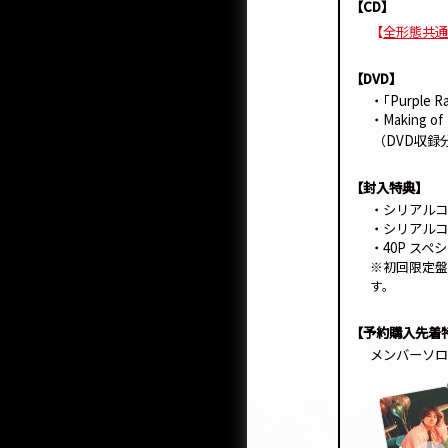
【CD】
【
全形態共通
【DVD】
・｢Purple Ra
・Making of
（DVD収録分
【封入特典】
・シリアルコ
・シリアルコ
・40P ス
※初回限定盤
す。
【予約購入先着
メンバーソロ