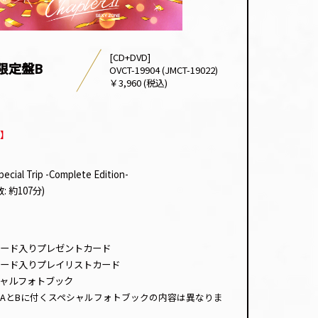
[CD+DVD]
限定盤B
OVCT-19904 (JMCT-19022)
￥3,960 (税込)
】
ecial Trip -Complete Edition-
: 約107分)
ード入りプレゼントカード
ード入りプレイリストカード
ペシャルフォトブック
AとBに付くスペシャルフォトブックの内容は異なりま