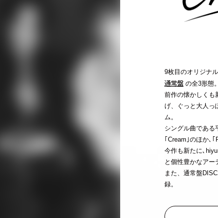
9枚目のオリジナルア
通常盤
の全3形態
前作の懐かしくも
げ、ぐっと大人っ
ム。
シングル曲である平井 大
｢Cream｣のほか､
今作も新たに､hiyun
と個性豊かなアー
また、通常盤DISC
録。