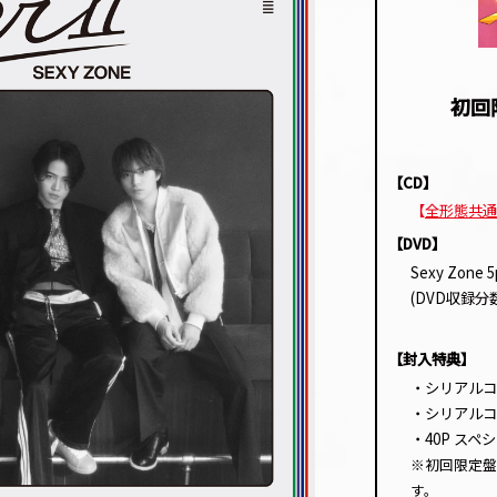
初回
【CD】
【
全形態共通
【DVD】
Sexy Zone 5p
(DVD収録分数
【封入特典】
・シリアルコ
・シリアルコ
・40P ス
※初回限定盤
す。