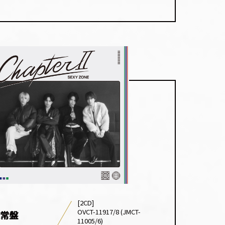
[2CD]
OVCT-11917/8 (JMCT-
常盤
11005/6)