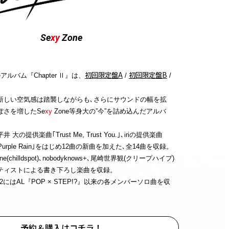
Se
xy
Zone
初回限定盤A
初回限定盤B
ルバム『Chapter
』は、
/
/
Ⅱ
。
新しい空気感は踏襲しながらも､さらにサウンドの幅を拡
ぽさを増したSe
xy
Zone等身大の”今”を詰め込んだアルバ
の提供楽曲｢Trust Me, Trust You.｣､iriの提供楽曲
｢Purple Rain｣をはじめ12曲の新曲を加えた､全14曲を収録。
e(chilldspot)､nobodyknows+､尾崎世界観(クリープハイプ)
ティストによる書き下ろし楽曲を収録。
2にはAL『POP × STEP!?』以来の各メンバーソロ曲を収
予約＆購入はコチラ！