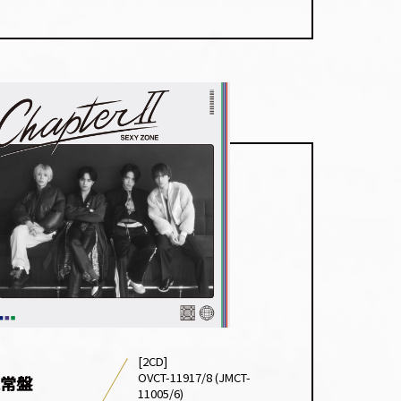
[2CD]
OVCT-11917/8 (JMCT-
常盤
11005/6)