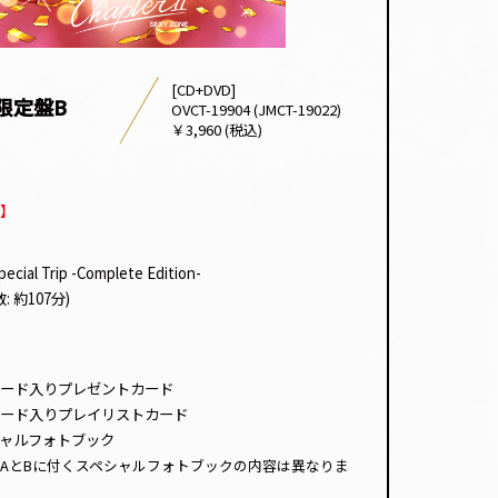
[CD+DVD]
限定盤B
OVCT-19904 (JMCT-19022)
￥3,960 (税込)
】
ecial Trip -Complete Edition-
: 約107分)
ード入りプレゼントカード
ード入りプレイリストカード
ペシャルフォトブック
AとBに付くスペシャルフォトブックの内容は異なりま