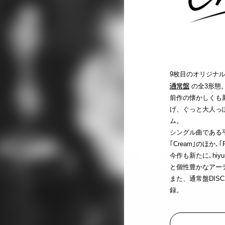
9枚目のオリジナルア
通常盤
の全3形態
前作の懐かしくも
げ、ぐっと大人っ
ム。
シングル曲である平井 大
｢Cream｣のほか､
今作も新たに､hiyun
と個性豊かなアー
また、通常盤DISC
録。