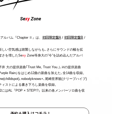
Se
xy
Zone
初回限定盤A
初回限定盤B
ルバム『Chapter
』は、
/
/
Ⅱ
。
新しい空気感は踏襲しながらも､さらにサウンドの幅を拡
ぽさを増したSe
xy
Zone等身大の”今”を詰め込んだアルバ
の提供楽曲｢Trust Me, Trust You.｣､iriの提供楽曲
｢Purple Rain｣をはじめ12曲の新曲を加えた､全14曲を収録。
e(chilldspot)､nobodyknows+､尾崎世界観(クリープハイプ)
ティストによる書き下ろし楽曲を収録。
2にはAL『POP × STEP!?』以来の各メンバーソロ曲を収
予約＆購入はコチラ！