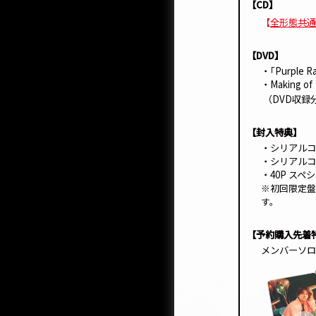
【CD】
【
全形態共通
【DVD】
・｢Purple Ra
・Making of
（DVD収録分
【封入特典】
・シリアルコ
・シリアルコ
・40P ス
※初回限定盤
す。
【予約購入先着
メンバーソロ