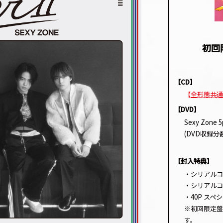
初回
【CD】
【
全形態共通
【DVD】
Sexy Zone 5p
(DVD収録分数
【封入特典】
・シリアルコ
・シリアルコ
・40P ス
※初回限定盤
す。