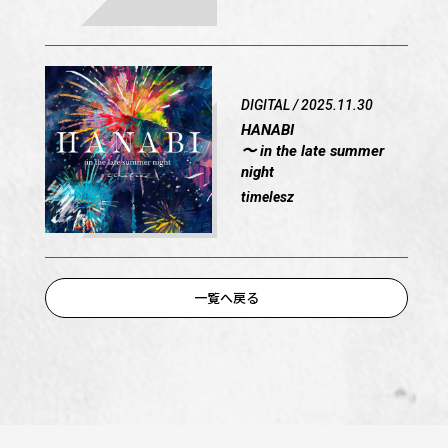
DIGITAL / 2025.11.30
HANABI
〜 in the late summer
night
timelesz
OFFICIAL
一覧へ戻る
SHARE