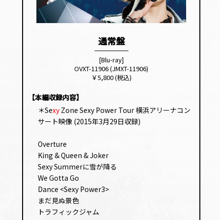
通常盤
[Blu-ray]
OVXT-11906 (JMXT-11906)
￥5,800 (税込)
【本編収録内容】
＊Se
xy
Zone Sexy Power Tour 横浜アリーナコン
サート映像 (2015年3月29日収録)
Overture
King & Queen & Joker
Sexy Summerに雪が降る
We Gotta Go
Dance <Sexy Power3>
まだ見ぬ景色
トラフィックジャム