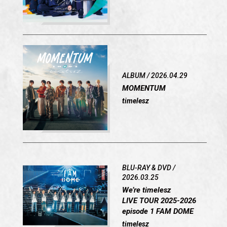
ALBUM / 2026.04.29
MOMENTUM
timelesz
BLU-RAY & DVD /
2026.03.25
We’re timelesz
LIVE TOUR 2025-2026
episode 1 FAM DOME
timelesz