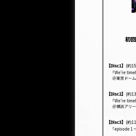
初回
【Disc1】
(約1
｢
We’re time
＠東京ドーム
【Disc2】
(約1
｢
We’re time
＠横浜アリー
【Disc3】
(約1
｢
episode 1