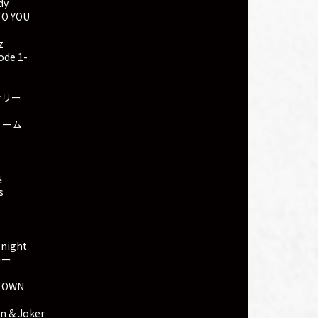
dy
TO YOU
z
ode 1-
ンリー
リーム
葉
s
night
レー
TOWN
n & Joker