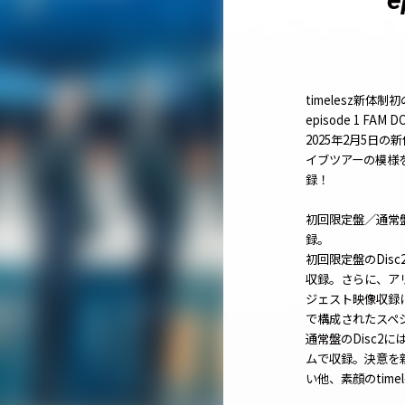
timelesz新体
episode 1 FAM D
2025年2月5日
イブツアーの模様を
録！
初回限定盤／通常盤
録。
初回限定盤のDis
収録。さらに、ア
ジェスト映像収録
で構成されたスペ
通常盤のDisc2
ムで収録。決意を
い他、素顔のtim