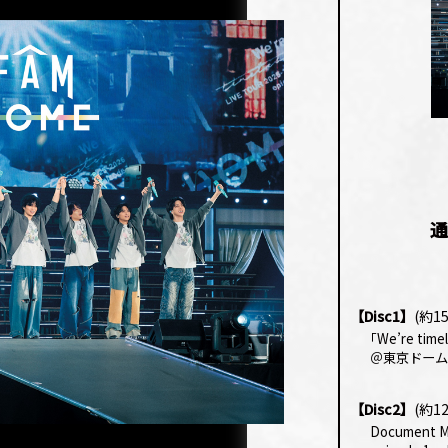
通
【Disc1】
(約1
｢
We’re time
＠東京ドーム
【Disc2】
(約1
Document M