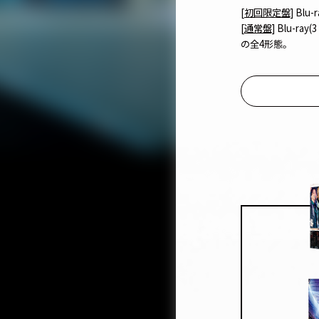
[初回限定盤]
Blu-r
[通常盤]
Blu-ray(3 
の全4形態。