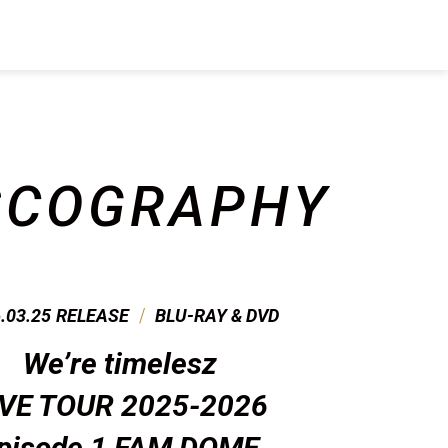
SCO
GRAPHY
/
.03.25
RELEASE
BLU-RAY & DVD
We’re timelesz
IVE TOUR 2025-2026
pisode 1 FAM DOME