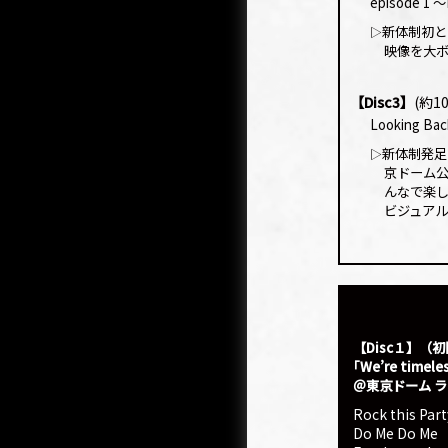
episode 1 
新体制初と
▷
映像を大
【Disc3】
(約1
Looking Ba
新体制発足
▷
京ドーム
んなで楽
ビジュア
【Disc１】（
｢We’re timele
＠東京ドーム 
Rock this Part
Do Me Do Me