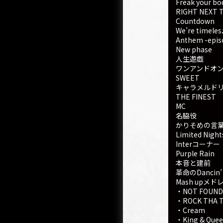
Freak your bo
RIGHT NEXT 
Countdown
We’re timeles
Anthem -epis
New phase
人生遊戯
ワンアンドオ
SWEET
キャラメルド
THE FINEST
MC
名脇役
かりそめの言
Limited Night
Interコーナー
Purple Rain
本音と建前
革命のDancin’ 
Mash upメド
・NOT FOUND
・ROCK THA 
・Cream
・King & Quee