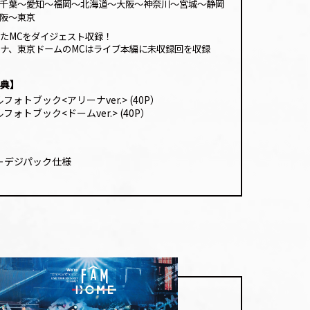
千葉〜愛知〜福岡〜北海道〜
大阪
〜
神奈川
〜宮城〜静岡
阪〜東京
たMCをダイジェスト収録！
ナ、東京ドームのMCはライブ本編に未収録回を収録
典】
ォトブック<アリーナver.> (40P）
ォトブック<ドームver.> (40P）
＋デジパック仕様