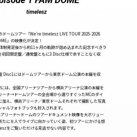
timelesz
制初のドームツアー「
We’re timelesz
LIVE TOUR 2025-2026
OME
」の映像化が決定！
の新体制発足後から約11ヶ月の軌跡が詰め込まれた記念すべきラ
初回限定盤／通常盤ともに3 Disc仕様で余すことなく収
 Disc1にはドームツアーから東京ドーム公演の本編を収
c2には、全国アリーナツアーから横浜アリーナ公演の本編を
リーナ→ドームツアーの全会場から選りすぐったMCのダイ
に加え、横浜アリーナ／東京ドームそれぞれで撮影した写真
シャルフォトブックも封入されます。
にはアリーナ～ドームのツアー
ドキュメント映像
を大ボリュー
新たに８人でライブに向かっていく姿、初ツアーにかける想
eleszをご覧いただける見逃せない内容です。