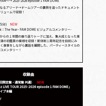
〜FAM〜
→ 2025-2026 episode 1 FAM DOME
なるアリーナ→ドームツアーの裏側を追ったドキュメント
ボリュームで収録！
05分)
NEW
ck：The Year
– FAM DOME ビジュアルコメンタリー-
からの１年間の振り返りトークに加え、集大成となった東
公演の初鑑賞の模様を収録！新体制１周年記念を目前にみ
しく食事をしながら裏話を展開した、パーティースタイルの
ルコメンタリー！
収録曲
初回限定盤・通常盤 共通）
NEW
sz LIVE TOUR 2025-2026
episode 1 FAM DOME
｣
ライブ本編
y