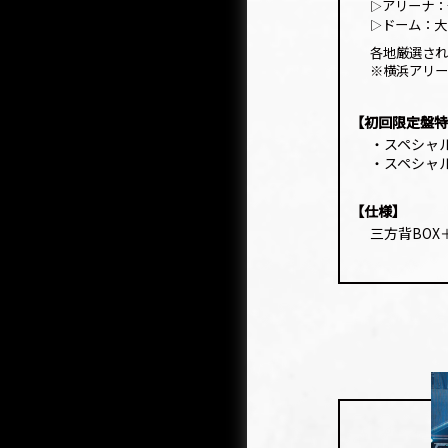
アリーナ：
▷
ドーム：大
▷
各地厳選され
※横浜アリー
【初回限定盤特
・スペシャルフ
・スペシャルフ
【仕様】
三方背BOX