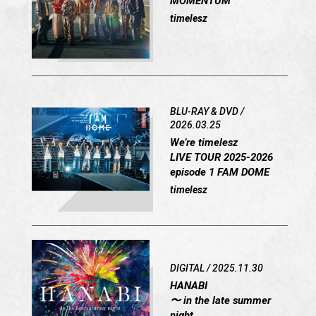
MOMENTUM
timelesz
BLU-RAY & DVD /
2026.03.25
We’re timelesz
LIVE TOUR 2025-2026
episode 1 FAM DOME
timelesz
DIGITAL / 2025.11.30
HANABI
〜 in the late summer
night