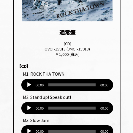
通常盤
[CD]
OVCT-15913 (JMCT-15913)
￥1,000 (税込)
【CD】
M1. ROCK THA TOWN
音
声
00:00
00:00
プ
M2. Stand up! Speak out!
レー
音
ヤー
声
00:00
00:00
プ
M3. Slow Jam
レー
音
ヤー
00:00
00:00