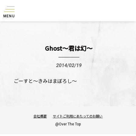
MENU
Ghost～君は幻～
2014/02/19
ごーすと〜きみはまぼろし〜
会社概要
サイトご利用にあたってのお願い
@Over The Top