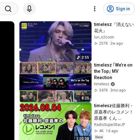
Sign in
timelesz『消えない
花火』
lun_s2coon
257K
2w ago
3:55
timelesz ｢We’re on 
the Top｣ MV 
Reaction
timelesz
347K
3mo ago
8:25
timelesz佐藤勝利・
原嘉孝のレコメン！
原嘉孝 くん 
2026.08.04
RadioSuperStarJP
4K
1d ago
New
1:50:38