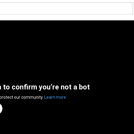
n to confirm you’re not a bot
 protect our community.
Learn more