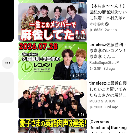
【木村さ〜〜ん！】
世紀の麻雀対決つい
に決着！木村先輩vs
後輩たち最後に笑う
木村拓哉
のは誰だ！ ？
863K
2w ago
47:22
timelesz佐藤勝利・
原嘉孝のレコメン！
原嘉孝 くん 
2026.07.28
RadioSuperStarJP
2.8K
8d ago
1:25:03
timeleszに最近自慢
したいこと聞いてみ
たらまさかの展開
【Mステ】
MUSIC STATION
208K
12d ago
3:48
[Overseas 
Reactions] Ranking 