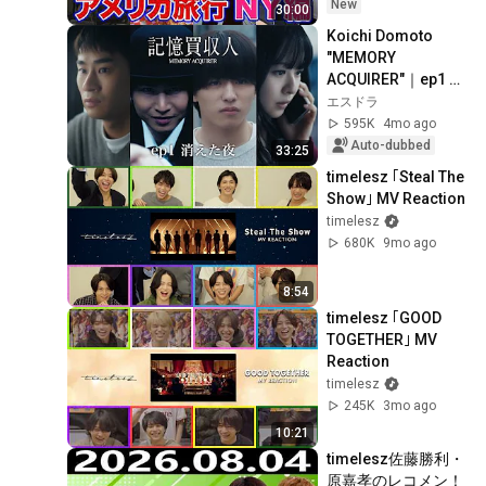
New
30:00
Koichi Domoto 
"MEMORY 
ACQUIRER"｜ep1 
The Night That 
エスドラ
Vanished 
595K
4mo ago
(w/English 
Auto-dubbed
33:25
Subtitles!)
timelesz ｢Steal The 
Show｣ MV Reaction
timelesz
680K
9mo ago
8:54
timelesz ｢GOOD 
TOGETHER｣ MV 
Reaction
timelesz
245K
3mo ago
10:21
timelesz佐藤勝利・
原嘉孝のレコメン！ 