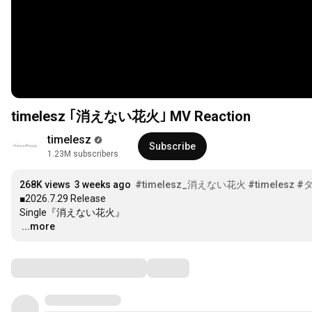
timelesz ｢消えない花火｣ MV Reaction
timelesz
Subscribe
1.23M subscribers
268K views
3 weeks ago
#timelesz_消えない花火
#timelesz
#
■2026.7.29 Release

…
...more
Comments