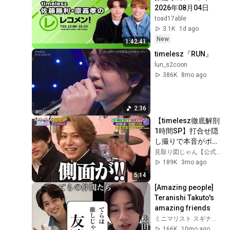
2026年08月04日
toad17able
3.1K
1d ago
New
1:42:41
timelesz『RUN』
lun_s2coon
386K
8mo ago
2:36
【timelesz徹底解剖
1時間SP】打合せ隠
し撮りで本音がポロ
り…!? メンバーが密
見取り図じゃん【公式】
かに抱く菊池風磨へ
189K
3mo ago
のリアルな不満と
5:14
は…!!｜騒音上等!!音
[Amazing people] 
鳴り部 #TVer で過
Teranishi Takuto's 
去回配信中！
amazing friends
ミニマリスト スギナガチャンネル
166K
10mo ago