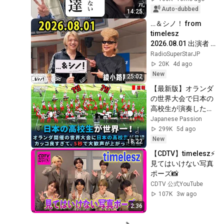
Auto-dubbed
14:25
…＆シノ！ from 
timelesz 
2026.08.01 出演者 : 
篠塚大輝
RadioSuperStarJP
（timelesz）x 綾小
20K
4d ago
路翔 さん
New
25:02
【最新版】オランダ
の世界大会で日本の
高校生が演奏した
ら、カッコよすぎて
Japanese Passion
観客がスタンディン
299K
5d ago
グオベーション！
New
18:22
【CDTV】timelesz⚡️
見てはいけない写真
ポーズ📸
CDTV 公式YouTube
107K
3w ago
2:36