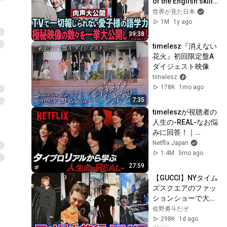
of the English skills 
of the three 
世界が見た日本
revealed! Shocking 
1M
1y ago
results from a...
39:38
timelesz『消えない
花火』初回限定盤A 
ダイジェスト映像
timelesz
178K
1mo ago
7:35
timeleszが視聴者の
人生の-REAL-なお悩
みに回答！｜
timelesz project -
Netflix Japan
REAL- | Netflix 
1.4M
5mo ago
Japan
27:59
【GUCCI】NYタイム
ズスクエアのファッ
ションショーで大変
素晴らしいこと
佐野勇斗だぞ
に？！
298K
1d ago