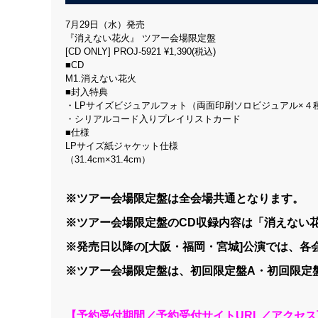
7月29日（水）発売
『消えない花火』 ツアー会場限定盤
[CD ONLY] PROJ-5921 ¥1,390(税込)
■CD
M1.消えない花火
■封入特典
・LPサイズビジュアルフォト（両面印刷ソロビジュアル×４
・シリアルコード入りプレイリストカード
■仕様
LPサイズ紙ジャケット仕様
（31.4cm×31.4cm）
※ツアー会場限定盤は全会場共通となります。
※
ツアー会場限定盤のCD収録内容は「消えない
※発売日以降の[大阪・福岡・宮城]公演では、各
※ツアー会場限定盤は、初回限定盤A・初回限定
【予約受付期間／予約受付サイトURL／アクセ