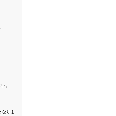
い。
。
さい。
付となりま