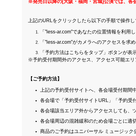
※発売日以降の[大阪・福岡・宮城]公演では、各
上記のURLをクリックしたら以下の手順で操作
「”less-ar.com”であなたの位置情
「”less-ar.com”がカメラへのアク
「予約方法はこちらをタップ」ボタンが表
※予約受付期間外のアクセス、アクセス可能エリ
【ご予約方法】
上記
の予約受付サイトへ、各会場受付期間
各会場で「予約受付サイトURL」「予約受
各会場該当エリア外からアクセスしても、
各会場周辺の混雑緩和のため会場ごとに適
商品のご予約はユニバーサル ミュージック公式通販