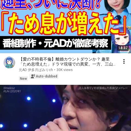
18:37
【愛の不時着不倫】離婚カウントダウンか？ 趣里
「ため息増えた」ドラマ現場での異変。一方、三山凌
輝は……【テレビ番組制作・元ＡＤが考察】
元AD 伊多月ばみりch
•
30K views
Auto-dubbed
New