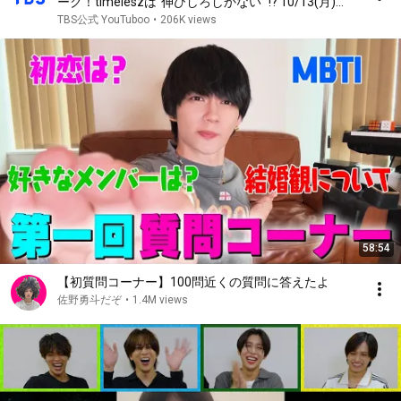
ーク！timeleszは“伸びしろしかない” !? 10/13(月)
【TBS】
TBS公式 YouTuboo
•
206K views
58:54
【初質問コーナー】100問近くの質問に答えたよ
佐野勇斗だぞ
•
1.4M views