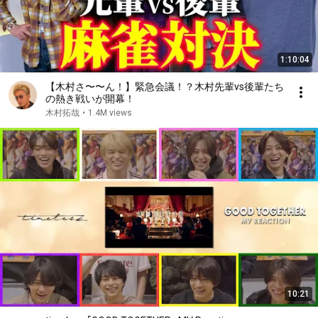
1:10:04
【木村さ〜〜ん！】緊急会議！？木村先輩vs後輩たち
の熱き戦いが開幕！
木村拓哉
•
1.4M views
10:21