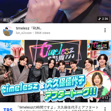
2:36
timelesz『RUN』
lun_s2coon
•
386K views
3:12
『timeleszの時間ですよ』大久保佳代子とアフタート