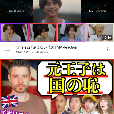
10:46
timelesz ｢消えない花火｣ MV Reaction
timelesz
•
268K views