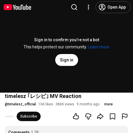
Open App
Sign in to confirm you’re not a bot
This helps protect our community.
Learn more
Sign in
timelesz ｢レシピ｣ MV Reaction
@
timelesz_official
16K likes
386K views
9 months ago
more
Subscribe
Comments
1.2K