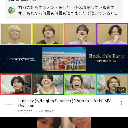
前回の動画でコメントをした、今休職をしている者で
す。あれから何回も何回も聴きました！聴いていると自
然と心が温かくなり、気持ちも少し前向きになりまし
た！！ステキな曲に出会えて良かったです！！ありがと
うtimelesz！！
10:25
timelesz (w/English Subtitles!) "Rock this Party" MV
Reaction
timelesz
•
1.7M views