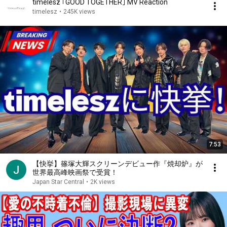
timelesz ｢GOOD TOGETHER｣ MV Reaction
timelesz
•
245K views
7:53
【快挙】篠塚大輝スクリーンデビュー作『焼却炉』が
世界最高峰映画祭で受賞！
Japan Star Central
•
2K views