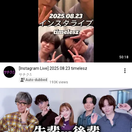
50:18
[Instagram Live] 2025.08.23 timelesz
サチク𖡿
Auto-dubbed
193K views