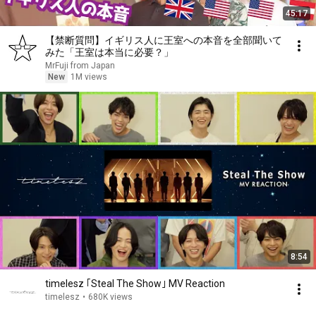
45:17
【禁断質問】イギリス人に王室への本音を全部聞いて
みた「王室は本当に必要？」
MrFuji from Japan
New
1M views
8:54
timelesz ｢Steal The Show｣ MV Reaction
timelesz
•
680K views