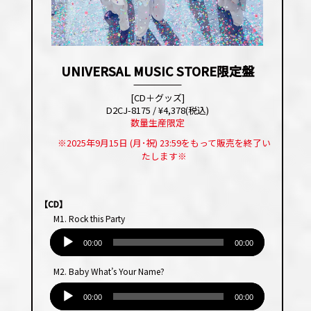
UNIVERSAL MUSIC STORE限定盤
[CD＋グッズ]
D2CJ-8175 / ¥4,378(税込)
数量生産限定
※2025年9月15日 (月･祝) 23:59をもって販売を終了い
たします※
【CD】
M1. Rock this Party
音
声
00:00
00:00
プ
M2. Baby What’s Your Name?
レー
音
ヤー
声
00:00
00:00