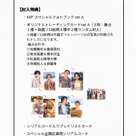
【封入特典】
･
60P スペシャルフォトブック ver. A
･
オリジナルトレーディングカードver. A（３枚：集合
１種＋両面ソロ絵柄４種中２種ランダム封入）
※両面ソロ絵柄は片面ずつメンバーソロの写真が印刷され
たトレカになります。
-組み合わせ-
①佐藤勝利＆猪俣周杜
②菊池風磨＆橋本将生
③松島聡＆篠塚大輝
④寺西拓人＆原嘉孝
･
シリアルコード入りプレイリストカード
･
スペシャル企画応募用シリアルコード