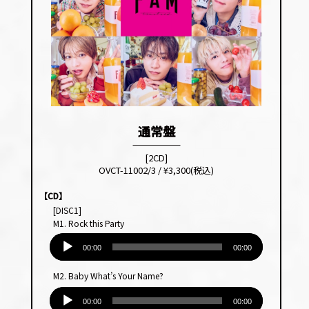
通常盤
[2CD]
OVCT-11002/3 / ¥3,300(税込)
【CD】
[DISC1]
M1. Rock this Party
音
声
00:00
00:00
プ
M2. Baby What’s Your Name?
レー
音
ヤー
声
00:00
00:00