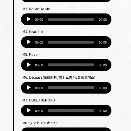
プ
M3. Do Me Do Me
レー
音
ヤー
声
00:00
00:00
プ
M4. Head Up
レー
音
ヤー
声
00:00
00:00
プ
M5. Flavor
レー
音
ヤー
声
00:00
00:00
プ
M6. because
(佐藤勝利 / 菊池風磨 / 松島聡 歌唱曲)
レー
音
ヤー
声
00:00
00:00
プ
M7. HONEY ALMOND
レー
音
ヤー
声
00:00
00:00
プ
M8. ワンアンドオンリー
レー
音