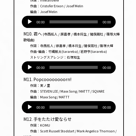
作詞：miwaflower
ヤー
作曲：Cristofer Erixon / Josef Melin
編曲：Josef Melin
音
声
00:00
00:00
プ
M10. 君へ
(寺西拓人 / 原嘉孝 / 橋本将生 / 猪俣周杜 / 篠塚大輝
レー
歌唱曲)
ヤー
作詞：寺西拓人 / 原嘉孝 / 橋本将生 / 猪俣周杜 / 篠塚大輝
作曲･編曲：竹縄航太(tarareba) / 岩野亨(tarareba)
ストリングスアレンジ：石塚知生
音
声
00:00
00:00
プ
M11. Popcoooooooorn!
レー
作詞：実ノ里
ヤー
作曲：STEVEN LEE / Maxx Song / MATTT / SQVARE
編曲：Maxx Song / MATTT
音
声
00:00
00:00
プ
M12. 手をたたけ愛ならせ
レー
作詞：KOMU
ヤー
作曲：Scott Russell Stoddart / Mark Angelico Thomson /