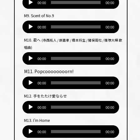
ヤー
声
00:00
00:00
プ
M9. Scent of No.9
レー
音
ヤー
声
00:00
00:00
プ
M10. 君へ
(寺西拓人 / 原嘉孝 / 橋本将生 / 猪俣周杜 / 篠塚大輝 歌
レー
唱曲)
ヤー
音
声
00:00
00:00
プ
M11. Popcoooooooorn!
レー
音
ヤー
声
00:00
00:00
プ
M12. 手をたたけ愛ならせ
レー
音
ヤー
声
00:00
00:00
プ
M13. I’m Home
レー
音
ヤー
声
00:00
00:00