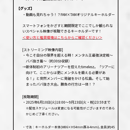
【グッズ】
・動画も見れちゃう！？FAM×TAMオリジナルキーホルダー
スマートフォンをかざすと期間限定でここでしか観られな
いスペシャル映像が視聴できるキーホルダーです！
＜使い方と推奨環境はこちらからご確認ください＞
[ストリーミング映像内容]
・今こそ自分の限界を超える時！メンタル王最強決定戦〜
ババ抜き篇〜（約30分収録）
→新体制初のアリーナツアーを控えたtimelesz。「ツアーに
向けて、ここからは更にメンタルを鍛える必要があ
る！」と突然メンバーに発破をかける松島。そして始
まったババ抜き大会。勝負の行方は一体！？
[視聴期間]
・2025年6月10日(火)18:00〜9月23日(火・祝)23:59まで
※配信スケジュールは変更になる可能性がございますのであら
かじめご了承ください。
・寸法：キーホルダー本体(W86×H54mm厚み4mm)､金具(約45