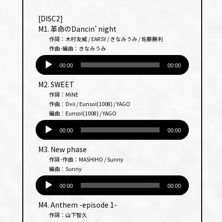
プ
レー
[DISC2]
ヤー
M1. 革命のDancin’ night
作詞：木村友威 / EARSY / きなみうみ / 佐藤勝利
作曲･編曲：きなみうみ
音
声
00:00
00:00
プ
M2. SWEET
レー
作詞：MiNE
ヤー
作曲：Dvii / Eunsol(1008) / YAGO
編曲：Eunsol(1008) / YAGO
音
声
00:00
00:00
プ
M3. New phase
レー
作詞･作曲：MASHIHO / Sunny
ヤー
編曲：Sunny
音
声
00:00
00:00
プ
M4. Anthem -episode 1-
レー
作詞：山下智久
ヤー