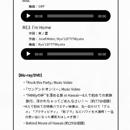
MiNE
編曲：GRP
音
声
00:00
00:00
プ
M13. I’m Home
レー
作詞：実ノ里
ヤー
作曲：Josef Melin / Ryo’LEFTY’Miyata
編曲：Ryo’LEFTY’Miyata
音
声
00:00
00:00
プ
レー
ヤー
【Blu-ray/DVD】
・｢Rock this Party｣ Music Video
・｢ワンアンドオンリー｣ Music Video
・“FAMilyの絆”を深める旅 in Hawaii～8人で初めての家族
旅行、浮かれちゃってごめんなさい！～（約77分収録）
→8人で初めての特典バラエティ映像は、丸一日かけて「グル
メ」「アクティビティ」「街ブラ」などハワイを大満喫！一生
の思い出になった爆笑大はしゃぎ旅！
・Behind Movie of Hawaii (約29分収録)