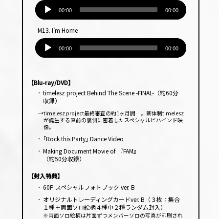
音
ヤー
声
00:00
00:00
プ
M13. I’m Home
レー
音
ヤー
声
00:00
00:00
プ
レー
ヤー
【Blu-ray/DVD】
･
timelesz project Behind The Scene -FINAL-（約60分
収録）
→
timelesz project最終審査の約1ヶ月間…。新体制timelesz
が誕生する直前の裏側に密着したスペシャルビハインド映
像。
･
｢Rock this Party｣ Dance Video
･
Making Document Movie of 『FAM』
（約50分収録）
【封入特典】
･
60P スペシャルフォトブック ver. B
･
オリジナルトレーディングカードver. B（３枚：集合
１種＋両面ソロ絵柄４種中２種ランダム封入）
※両面ソロ絵柄は片面ずつメンバーソロの写真が印刷され