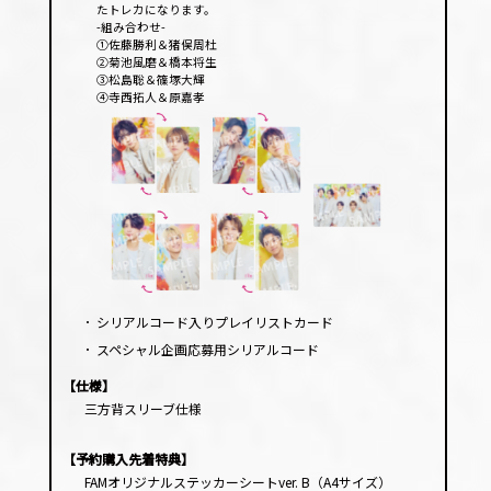
たトレカになります。
-組み合わせ-
①佐藤勝利＆猪俣周杜
②菊池風磨＆橋本将生
③松島聡＆篠塚大輝
④寺西拓人＆原嘉孝
･
シリアルコード入りプレイリストカード
･
スペシャル企画応募用シリアルコード
【仕様】
三方背スリーブ仕様
【予約購入先着特典】
FAMオリジナルステッカーシートver. B（A4サイズ）