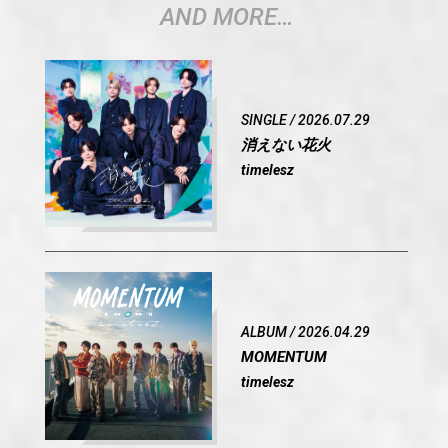
AND MORE…
SINGLE / 2026.07.29
OFFICIAL
消えない花火
timelesz
SHARE
ALBUM / 2026.04.29
MOMENTUM
timelesz