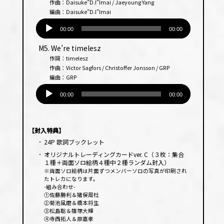
作曲：Daisuke”D.I”Imai / Jaeyoung Yang
編曲：Daisuke”D.I”Imai
音
声
00:00
00:00
プ
M5. We’re timelesz
レー
作詞：timelesz
ヤー
作曲：Victor Sagfors / Christoffer Jonsson / GRP
編曲：GRP
音
声
00:00
00:00
プ
レー
ヤー
【封入特典】
･
24P 歌詞ブックレット
･
オリジナルトレーディングカードver. C（３枚：集合
１種＋両面ソロ絵柄４種中２種ランダム封入）
※両面ソロ絵柄は片面ずつメンバーソロの写真が印刷され
たトレカになります。
-組み合わせ-
①佐藤勝利＆猪俣周杜
②菊池風磨＆橋本将生
③松島聡＆篠塚大輝
④寺西拓人＆原嘉孝