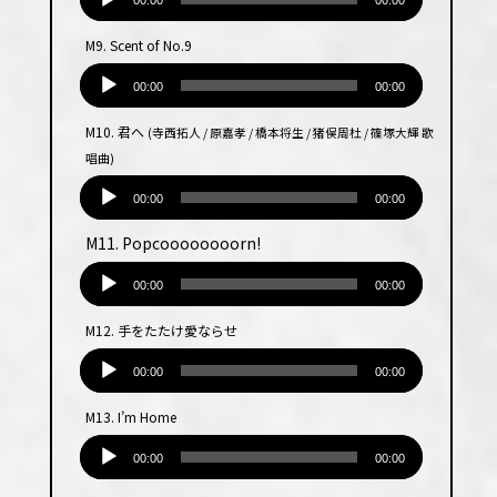
声
00:00
00:00
プ
M9. Scent of No.9
レー
音
ヤー
声
00:00
00:00
プ
M10. 君へ
(寺西拓人 / 原嘉孝 / 橋本将生 / 猪俣周杜 / 篠塚大輝 歌
レー
唱曲)
ヤー
音
声
00:00
00:00
プ
M11. Popcoooooooorn!
レー
音
ヤー
声
00:00
00:00
プ
M12. 手をたたけ愛ならせ
レー
音
ヤー
声
00:00
00:00
プ
M13. I’m Home
レー
音
ヤー
声
00:00
00:00
プ