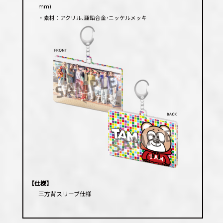
ｍｍ)
・素材：アクリル､亜鉛合金･ニッケルメッキ
【仕様】
三方背スリーブ仕様