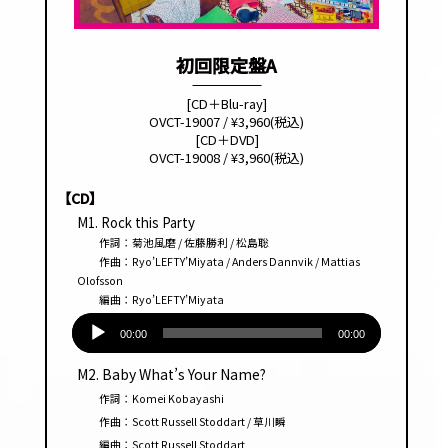
初回限定盤A
[CD＋Blu-ray]
OVCT-19007 / ¥3,960(税込)
[CD＋DVD]
OVCT-19008 / ¥3,960(税込)
【CD】
M1. Rock this Party
作詞：菊池風磨 / 佐藤勝利 / 松島聡
作曲：Ryo’LEFTY’Miyata / Anders Dannvik / Mattias
Olofsson
編曲：Ryo’LEFTY’Miyata
音
声
00:00
00:00
プ
M2. Baby What’s Your Name?
レー
作詞：Komei Kobayashi
ヤー
作曲：Scott Russell Stoddart / 草川瞬
編曲：Scott Russell Stoddart