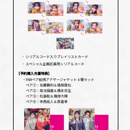
･
シリアルコード入りプレイリストカード
･
スペシャル企画応募用シリアルコード
【予約購入先着特典】
・FAMペア絵柄アナザージャケット４種セット
ペア①：佐藤勝利＆猪俣周杜
ペア②：菊池風磨＆橋本将生
ペア③：松島聡＆篠塚大輝
ペア④：寺西拓人＆原嘉孝