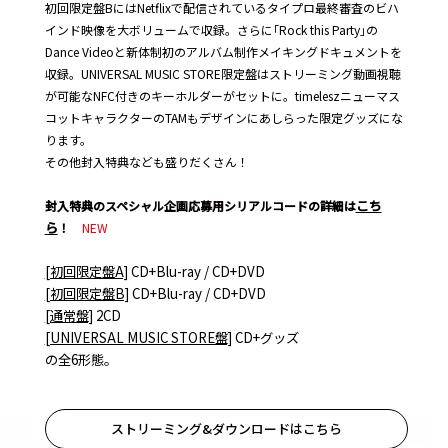
初回限定盤BにはNetflixで配信されているタイプロ最終審査のビハ
インド映像を大ボリュームで収録。さらに｢Rock this Party｣の
Dance Videoと新体制初のアルバム制作メイキングドキュメントを
収録。UNIVERSAL MUSIC STORE限定盤はストリーミング動画視聴
が可能なNFC付きのキーホルダーがセットに。timeleszニューマス
コットキャラクターのTAMもデザインにあしらった限定グッズにな
ります。
その他封入特典なども盛りだくさん！
こち
封入特典のスペシャル企画応募用シリアルコードの詳細は
ら
！
NEW
[初回限定盤A]
CD+Blu-ray / CD+DVD
[初回限定盤B]
CD+Blu-ray / CD+DVD
[通常盤]
2CD
[UNIVERSAL MUSIC STORE盤]
CD+グッズ
の全6形態。
ストリーミング&ダウンロードはこちら