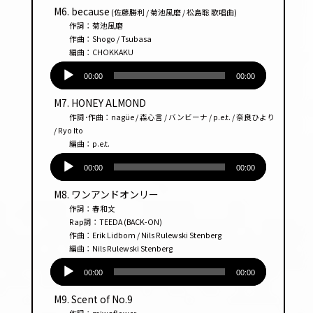
プ
M6. because
(佐藤勝利 / 菊池風磨 / 松島聡 歌唱曲)
レー
作詞：菊池風磨
ヤー
作曲：Shogo / Tsubasa
編曲：CHOKKAKU
音
声
00:00
00:00
プ
M7. HONEY ALMOND
レー
作詞･作曲：nagüe / 森心言 / バンビーナ / p.e.t. / 奈良ひより
ヤー
/ Ryo Ito
編曲：p.e.t.
音
声
00:00
00:00
プ
M8. ワンアンドオンリー
レー
作詞：春和文
ヤー
Rap詞：TEEDA (BACK-ON)
作曲：Erik Lidbom / Nils Rulewski Stenberg
編曲：Nils Rulewski Stenberg
音
声
00:00
00:00
プ
M9. Scent of No.9
レー