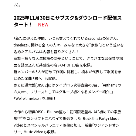
ム)。
2025年11月30日にサブスク&ダウンロード配信ス
タート！
NEW
｢新たに迎えた仲間、いつも支えてくれているsecondzの皆さん、
timeleszに関わる全ての人々、みんなで大きな“家族”｣という想いを
込めたアルバムは内容も盛りだくさん！
家族＝様々な人生模様の交差ということで、さまざまな音楽性や場
面を詰め込んだ共感性の高いJ-POP13曲を収録。
新メンバーの5人が初めて作詞に挑戦し、橋本が代表して歌詞をま
とめた楽曲 ｢君へ｣ も収録。
さらに通常盤[DISC2]にはタイプロ５次審査曲の3曲、｢Anthem｣の
８人ver.、リリースとしてはグループ初となるメンバー紹介曲
｢We’re timelesz｣ を収録！
今作から特典DISCにBlu-ray盤も！初回限定盤Aには“初めての家族
旅行”をコンセプトにハワイで撮影をした｢Rock this Party｣ Music
Videoとスペシャルバラエティ映像に加え、新曲｢ワンアンドオン
リー｣ Music Videoも収録。