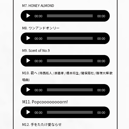
プ
M7. HONEY ALMOND
レー
音
ヤー
声
00:00
00:00
プ
M8. ワンアンドオンリー
レー
音
ヤー
声
00:00
00:00
プ
M9. Scent of No.9
レー
音
ヤー
声
00:00
00:00
プ
M10. 君へ
(寺西拓人 / 原嘉孝 / 橋本将生 / 猪俣周杜 / 篠塚大輝 歌
レー
唱曲)
ヤー
音
声
00:00
00:00
プ
M11. Popcoooooooorn!
レー
音
ヤー
声
00:00
00:00
プ
M12. 手をたたけ愛ならせ
レー