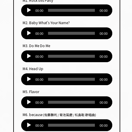
M1. Rock this Party
音
声
00:00
00:00
プ
M2. Baby What’s Your Name?
レー
音
ヤー
声
00:00
00:00
プ
M3. Do Me Do Me
レー
音
ヤー
声
00:00
00:00
プ
M4. Head Up
レー
音
ヤー
声
00:00
00:00
プ
M5. Flavor
レー
音
ヤー
声
00:00
00:00
プ
M6. because
(佐藤勝利 / 菊池風磨 / 松島聡 歌唱曲)
レー
音
ヤー
声
00:00
00:00