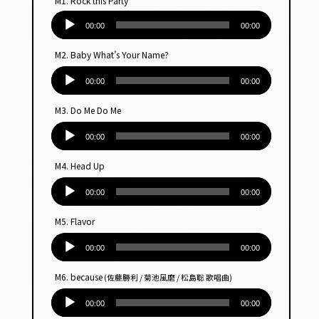
M1. Rock this Party
音
声
00:00
00:00
プ
M2. Baby What’s Your Name?
レー
音
ヤー
声
00:00
00:00
プ
M3. Do Me Do Me
レー
音
ヤー
声
00:00
00:00
プ
M4. Head Up
レー
音
ヤー
声
00:00
00:00
プ
M5. Flavor
レー
音
ヤー
声
00:00
00:00
プ
M6. because
(佐藤勝利 / 菊池風磨 / 松島聡 歌唱曲)
レー
音
ヤー
声
00:00
00:00