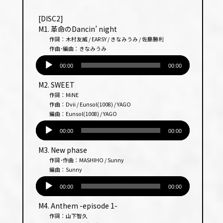
プ
レー
[DISC2]
ヤー
M1. 革命のDancin’ night
作詞：木村友威 / EARSY / きなみうみ / 佐藤勝利
作曲･編曲：きなみうみ
音
声
00:00
00:00
プ
M2. SWEET
レー
作詞：MiNE
ヤー
作曲：Dvii / Eunsol(1008) / YAGO
編曲：Eunsol(1008) / YAGO
音
声
00:00
00:00
プ
M3. New phase
レー
作詞･作曲：MASHIHO / Sunny
ヤー
編曲：Sunny
音
声
00:00
00:00
プ
M4. Anthem -episode 1-
レー
作詞：山下智久
ヤー