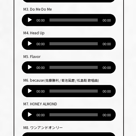
プ
M3. Do Me Do Me
レー
音
ヤー
声
00:00
00:00
プ
M4. Head Up
レー
音
ヤー
声
00:00
00:00
プ
M5. Flavor
レー
音
ヤー
声
00:00
00:00
プ
M6. because
(佐藤勝利 / 菊池風磨 / 松島聡 歌唱曲)
レー
音
ヤー
声
00:00
00:00
プ
M7. HONEY ALMOND
レー
音
ヤー
声
00:00
00:00
プ
M8. ワンアンドオンリー
レー
音