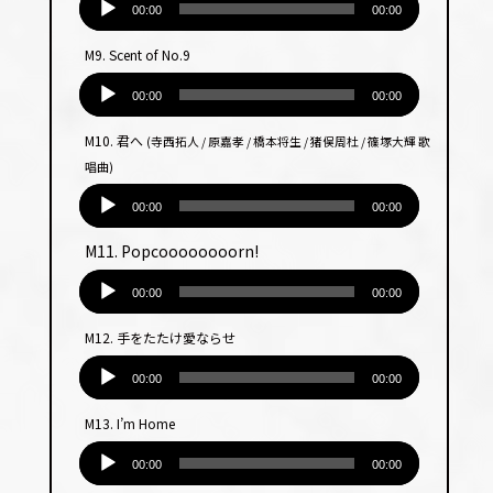
ヤー
声
00:00
00:00
プ
M9. Scent of No.9
レー
音
ヤー
声
00:00
00:00
プ
M10. 君へ
(寺西拓人 / 原嘉孝 / 橋本将生 / 猪俣周杜 / 篠塚大輝 歌
レー
唱曲)
ヤー
音
声
00:00
00:00
プ
M11. Popcoooooooorn!
レー
音
ヤー
声
00:00
00:00
プ
M12. 手をたたけ愛ならせ
レー
音
ヤー
声
00:00
00:00
プ
M13. I’m Home
レー
音
ヤー
声
00:00
00:00