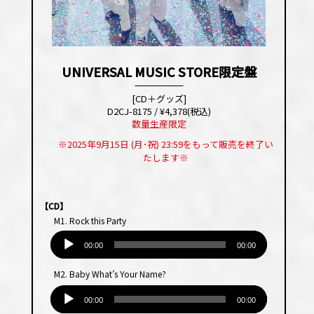
UNIVERSAL MUSIC STORE限定盤
[CD＋グッズ]
D2CJ-8175 / ¥4,378(税込)
数量生産限定
※2025年9月15日 (月･祝) 23:59をもって販売を終了い
たします※
【CD】
M1. Rock this Party
音
声
00:00
00:00
プ
M2. Baby What’s Your Name?
レー
音
ヤー
声
00:00
00:00