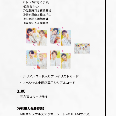
たトレカになります。
-組み合わせ-
①佐藤勝利＆猪俣周杜
②菊池風磨＆橋本将生
③松島聡＆篠塚大輝
④寺西拓人＆原嘉孝
･
シリアルコード入りプレイリストカード
･
スペシャル企画応募用シリアルコード
【仕様】
三方背スリーブ仕様
【予約購入先着特典】
FAMオリジナルステッカーシートver. B（A4サイズ）