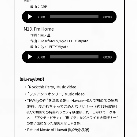
MiNE
編曲：GRP
音
声
00:00
00:00
プ
M13. I’m Home
レー
作詞：実ノ里
ヤー
作曲：Josef Melin / Ryo’LEFTY’Miyata
編曲：Ryo’LEFTY’Miyata
音
声
00:00
00:00
プ
レー
ヤー
【Blu-ray/DVD】
・｢Rock this Party｣ Music Video
・｢ワンアンドオンリー｣ Music Video
・“FAMilyの絆”を深める旅 in Hawaii～8人で初めての家族
旅行、浮かれちゃってごめんなさい！～（約77分収録）
→8人で初めての特典バラエティ映像は、丸一日かけて「グル
メ」「アクティビティ」「街ブラ」などハワイを大満喫！一生
の思い出になった爆笑大はしゃぎ旅！
・Behind Movie of Hawaii (約29分収録)