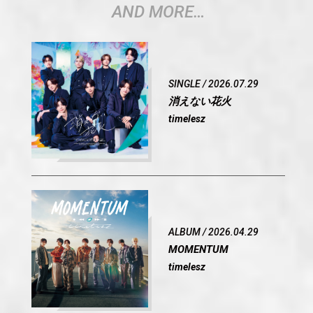
AND MORE…
SINGLE / 2026.07.29
OFFICIAL
消えない花火
timelesz
SHARE
ALBUM / 2026.04.29
MOMENTUM
timelesz