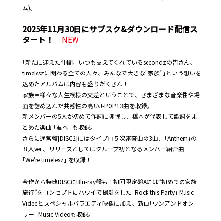
ム)。
2025年11月30日にサブスク&ダウンロード配信ス
タート！
NEW
｢新たに迎えた仲間、いつも支えてくれているsecondzの皆さん、
timeleszに関わる全ての人々、みんなで大きな“家族”｣という想いを
込めたアルバムは内容も盛りだくさん！
家族＝様々な人生模様の交差ということで、さまざまな音楽性や場
面を詰め込んだ共感性の高いJ-POP13曲を収録。
新メンバーの5人が初めて作詞に挑戦し、橋本が代表して歌詞をま
とめた楽曲 ｢君へ｣ も収録。
さらに通常盤[DISC2]にはタイプロ５次審査曲の3曲、｢Anthem｣の
８人ver.、リリースとしてはグループ初となるメンバー紹介曲
｢We’re timelesz｣ を収録！
今作から特典DISCにBlu-ray盤も！初回限定盤Aには“初めての家族
旅行”をコンセプトにハワイで撮影をした｢Rock this Party｣ Music
Videoとスペシャルバラエティ映像に加え、新曲｢ワンアンドオン
リー｣ Music Videoも収録。