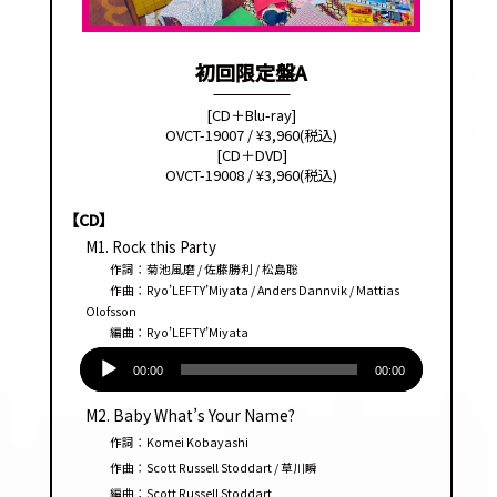
初回限定盤A
[CD＋Blu-ray]
OVCT-19007 / ¥3,960(税込)
[CD＋DVD]
OVCT-19008 / ¥3,960(税込)
【CD】
M1. Rock this Party
作詞：菊池風磨 / 佐藤勝利 / 松島聡
作曲：Ryo’LEFTY’Miyata / Anders Dannvik / Mattias
Olofsson
編曲：Ryo’LEFTY’Miyata
音
声
00:00
00:00
プ
M2. Baby What’s Your Name?
レー
作詞：Komei Kobayashi
ヤー
作曲：Scott Russell Stoddart / 草川瞬
編曲：Scott Russell Stoddart