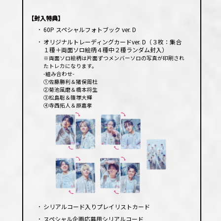
レー
ヤー
【封入特典】
･
60P スペシャルフォトブック ver. D
･
オリジナルトレーディングカードver. D（３枚：集合
１種＋両面ソロ絵柄４種中２種ランダム封入）
※両面ソロ絵柄は片面ずつメンバーソロの写真が印刷され
たトレカになります。
-組み合わせ-
①佐藤勝利＆猪俣周杜
②菊池風磨＆橋本将生
③松島聡＆篠塚大輝
④寺西拓人＆原嘉孝
･
シリアルコード入りプレイリストカード
･
スペシャル企画応募用シリアルコード