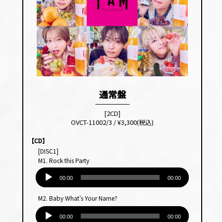
通常盤
[2CD]
OVCT-11002/3 / ¥3,300(税込)
【CD】
[DISC1]
M1. Rock this Party
音
声
00:00
00:00
プ
M2. Baby What’s Your Name?
レー
音
ヤー
声
00:00
00:00