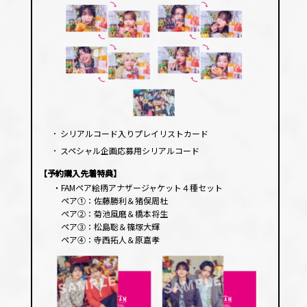
･
シリアルコード入りプレイリストカード
･
スペシャル企画応募用シリアルコード
【予約購入先着特典】
・FAMペア絵柄アナザージャケット４種セット
ペア①：佐藤勝利＆猪俣周杜
ペア②：菊池風磨＆橋本将生
ペア③：松島聡＆篠塚大輝
ペア④：寺西拓人＆原嘉孝