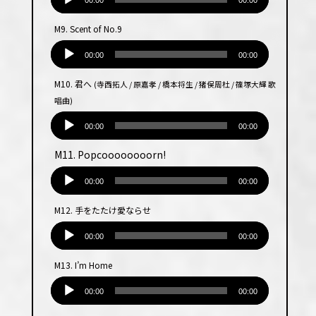
声
00:00
00:00
プ
M9. Scent of No.9
レー
音
ヤー
声
00:00
00:00
プ
M10. 君へ
(寺西拓人 / 原嘉孝 / 橋本将生 / 猪俣周杜 / 篠塚大輝 歌
レー
唱曲)
ヤー
音
声
00:00
00:00
プ
M11. Popcoooooooorn!
レー
音
ヤー
声
00:00
00:00
プ
M12. 手をたたけ愛ならせ
レー
音
ヤー
声
00:00
00:00
プ
M13. I’m Home
レー
音
ヤー
声
00:00
00:00
プ