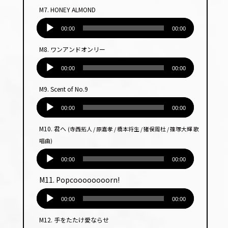
プ
M7. HONEY ALMOND
レー
音
ヤー
声
00:00
00:00
プ
M8. ワンアンドオンリー
レー
音
ヤー
声
00:00
00:00
プ
M9. Scent of No.9
レー
音
ヤー
声
00:00
00:00
プ
M10. 君へ
(寺西拓人 / 原嘉孝 / 橋本将生 / 猪俣周杜 / 篠塚大輝 歌
レー
唱曲)
ヤー
音
声
00:00
00:00
プ
M11. Popcoooooooorn!
レー
音
ヤー
声
00:00
00:00
プ
M12. 手をたたけ愛ならせ
レー