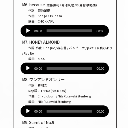
プ
M6. because
(佐藤勝利 / 菊池風磨 / 松島聡 歌唱曲)
レー
作詞：菊池風磨
ヤー
作曲：Shogo / Tsubasa
編曲：CHOKKAKU
音
声
00:00
00:00
プ
M7. HONEY ALMOND
レー
作詞･作曲：nagüe / 森心言 / バンビーナ / p.e.t. / 奈良ひより
ヤー
/ Ryo Ito
編曲：p.e.t.
音
声
00:00
00:00
プ
M8. ワンアンドオンリー
レー
作詞：春和文
ヤー
Rap詞：TEEDA (BACK-ON)
作曲：Erik Lidbom / Nils Rulewski Stenberg
編曲：Nils Rulewski Stenberg
音
声
00:00
00:00
プ
M9. Scent of No.9
レー