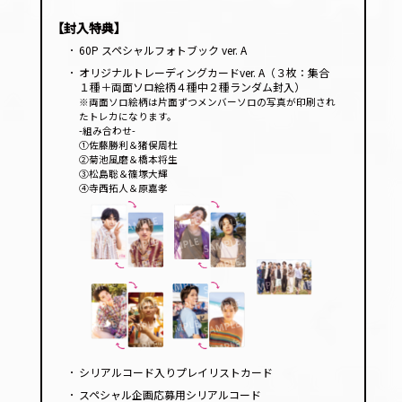
【封入特典】
･
60P スペシャルフォトブック ver. A
･
オリジナルトレーディングカードver. A（３枚：集合
１種＋両面ソロ絵柄４種中２種ランダム封入）
※両面ソロ絵柄は片面ずつメンバーソロの写真が印刷され
たトレカになります。
-組み合わせ-
①佐藤勝利＆猪俣周杜
②菊池風磨＆橋本将生
③松島聡＆篠塚大輝
④寺西拓人＆原嘉孝
･
シリアルコード入りプレイリストカード
･
スペシャル企画応募用シリアルコード