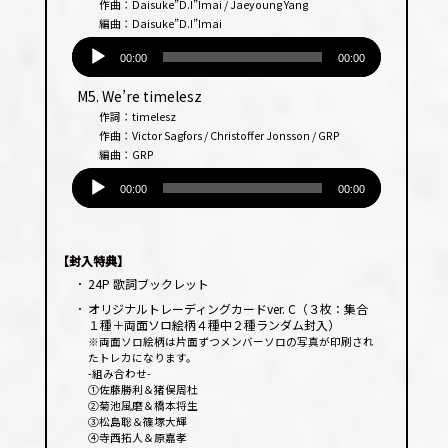
作曲：Daisuke”D.I”Imai / Jaeyoung Yang
編曲：Daisuke”D.I”Imai
音
声
00:00
00:00
プ
M5. We’re timelesz
レー
作詞：timelesz
ヤー
作曲：Victor Sagfors / Christoffer Jonsson / GRP
編曲：GRP
音
声
00:00
00:00
プ
レー
ヤー
【封入特典】
･
24P 歌詞ブックレット
･
オリジナルトレーディングカードver. C（３枚：集合
１種＋両面ソロ絵柄４種中２種ランダム封入）
※両面ソロ絵柄は片面ずつメンバーソロの写真が印刷され
たトレカになります。
-組み合わせ-
①佐藤勝利＆猪俣周杜
②菊池風磨＆橋本将生
③松島聡＆篠塚大輝
④寺西拓人＆原嘉孝