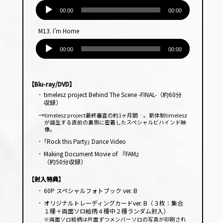
音
ヤー
声
00:00
00:00
プ
M13. I’m Home
レー
音
ヤー
声
00:00
00:00
プ
レー
ヤー
【Blu-ray/DVD】
･
timelesz project Behind The Scene -FINAL-（約60分
収録）
→
timelesz project最終審査の約1ヶ月間…。新体制timelesz
が誕生する直前の裏側に密着したスペシャルビハインド映
像。
･
｢Rock this Party｣ Dance Video
･
Making Document Movie of 『FAM』
（約50分収録）
【封入特典】
･
60P スペシャルフォトブック ver. B
･
オリジナルトレーディングカードver. B（３枚：集合
１種＋両面ソロ絵柄４種中２種ランダム封入）
※両面ソロ絵柄は片面ずつメンバーソロの写真が印刷され