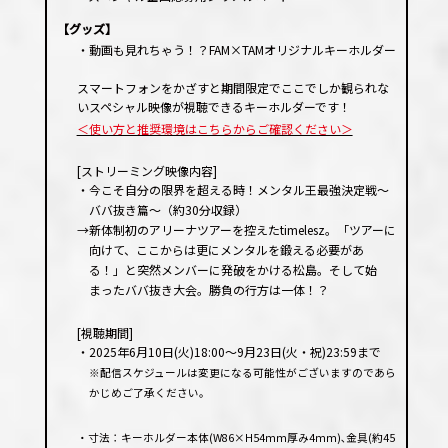
【グッズ】
・動画も見れちゃう！？FAM×TAMオリジナルキーホルダー
スマートフォンをかざすと期間限定でここでしか観られな
いスペシャル映像が視聴できるキーホルダーです！
＜使い方と推奨環境はこちらからご確認ください＞
[ストリーミング映像内容]
・今こそ自分の限界を超える時！メンタル王最強決定戦〜
ババ抜き篇〜（約30分収録）
→新体制初のアリーナツアーを控えたtimelesz。「ツアーに
向けて、ここからは更にメンタルを鍛える必要があ
る！」と突然メンバーに発破をかける松島。そして始
まったババ抜き大会。勝負の行方は一体！？
[視聴期間]
・2025年6月10日(火)18:00〜9月23日(火・祝)23:59まで
※配信スケジュールは変更になる可能性がございますのであら
かじめご了承ください。
・寸法：キーホルダー本体(W86×H54mm厚み4mm)､金具(約45