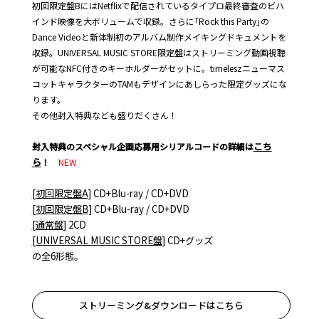
初回限定盤BにはNetflixで配信されているタイプロ最終審査のビハ
インド映像を大ボリュームで収録。さらに｢Rock this Party｣の
Dance Videoと新体制初のアルバム制作メイキングドキュメントを
収録。UNIVERSAL MUSIC STORE限定盤はストリーミング動画視聴
が可能なNFC付きのキーホルダーがセットに。timeleszニューマス
コットキャラクターのTAMもデザインにあしらった限定グッズにな
ります。
その他封入特典なども盛りだくさん！
こち
封入特典のスペシャル企画応募用シリアルコードの詳細は
ら
！
NEW
[初回限定盤A]
CD+Blu-ray / CD+DVD
[初回限定盤B]
CD+Blu-ray / CD+DVD
[通常盤]
2CD
[UNIVERSAL MUSIC STORE盤]
CD+グッズ
の全6形態。
ストリーミング&ダウンロードはこちら