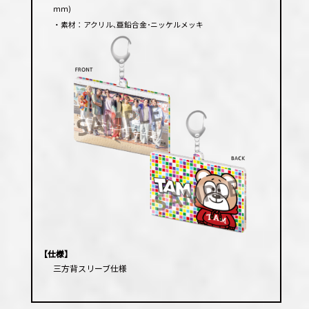
ｍｍ)
・素材：アクリル､亜鉛合金･ニッケルメッキ
【仕様】
三方背スリーブ仕様