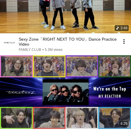
3:48
Sexy Zone「RIGHT NEXT TO YOU」Dance Practice
Video
FAMILY CLUB
•
5.3M views
8:25