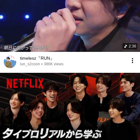
2:36
timelesz『RUN』
lun_s2coon
•
386K views