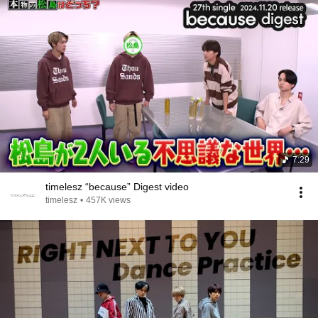
7:29
timelesz “because” Digest video
timelesz
•
457K views