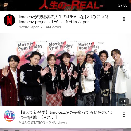
27:59
timeleszが視聴者の人生の-REAL-なお悩みに回答！｜
timelesz project -REAL- | Netflix Japan
Netflix Japan
•
1.4M views
7:13
【8人で初登場】timeleszが身長盛ってる疑惑のメン
バーを検証【Mステ】
MUSIC STATION
•
2.4M views