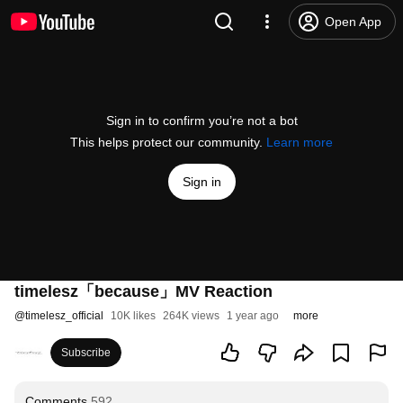
Open App
Sign in to confirm you’re not a bot
This helps protect our community.
Learn more
Sign in
timelesz「because」MV Reaction
@
timelesz_official
10K likes
264K views
1 year ago
more
Subscribe
Comments
592