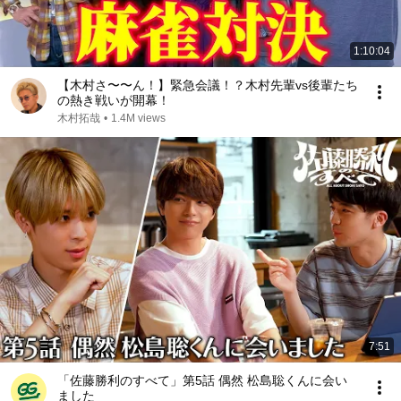
1:10:04
【木村さ〜〜ん！】緊急会議！？木村先輩vs後輩たち
の熱き戦いが開幕！
木村拓哉
•
1.4M views
7:51
「佐藤勝利のすべて」第5話 偶然 松島聡くんに会い
ました