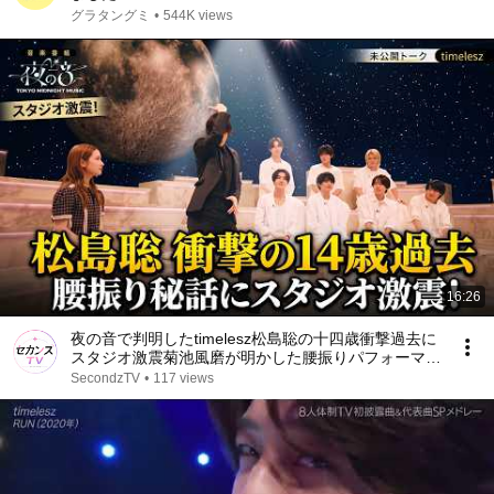
グラタングミ
•
544K views
16:26
夜の音で判明したtimelesz松島聡の十四歳衝撃過去に
スタジオ激震菊池風磨が明かした腰振りパフォーマン
ス秘話の全貌 - セカンズTV
SecondzTV
•
117 views