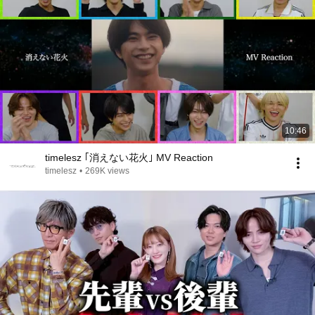
10:46
timelesz ｢消えない花火｣ MV Reaction
timelesz
•
269K views