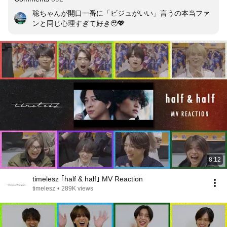
聡ちゃんが開口一番に「ビジュがいい」言うの本当ファ
ンと同じ心理すぎて好き🥹💖
8:12
timelesz ｢half & half｣ MV Reaction
timelesz
•
289K views