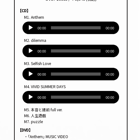
【CD】
M1. Anthem
音
声
00:00
00:00
プ
M2. dilemma
レー
音
ヤー
声
00:00
00:00
プ
M3. Selfish Love
レー
音
ヤー
声
00:00
00:00
プ
M4. VIVID SUMMER DAYS
レー
音
ヤー
声
00:00
00:00
プ
M5. 本音と建前 full ver.
レー
M6. 人生遊戯
ヤー
M7. puzzle
【DVD】
・｢Anthem｣ MUSIC VIDEO