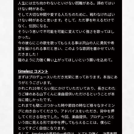
人生には立ち向かわないといけない困難がある。諦めてはい
けない時がある。
そして大切な仲間や愛する人たちのために、戦わなければい
けない時があると思います。そして、ただ夢を叶えるだけで
なく、伝説になる。
そういう思いで不可能を可能に変えていく強さを歌ってほし
かった。
今の彼らにこの歌を歌ってもらえる事は沢山の人に勇気や希
望を届けられる事だと思い、このような歌詞を書かせていた
だきました！
龍のように力強く舞い上がってほしいという願いを込めて。
timelesz コメント
まずはプロデュースいただき光栄に思っております。本当にあ
りがとうございます。
かれこれ10年くらい気にかけていただいており、長きにわた
りご縁のある山下くんに楽曲提供いただけるということが本
当に嬉しかったです。
これまでも壁にぶつかった時や節目の時など様々なタイミン
グに向き合ってくださり、アドバイスをいただき、背中を押
してくださる存在でした。今回、楽曲提供、プロデュースと
いう目に見える形で背中を押してもらえることは、僕らに
とってすごく自信になります。
そして、timeleszの最初の一歩目は、とても力強く、決意表明