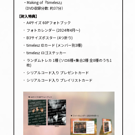
・Making of『timelesz』
（DVD収録分数: 約37分）
【封入特典】
･
A4サイズ 60Pフォトブック
･
フォトカレンダー (2024年4月〜)
･
B3サイズポスター (4つ折り)
･
timelesz IDカード (メンバー別3種)
･
timelesz ロゴステッカー
･
ランダムトレカ 1種 (ソロ6種+集合2種 全8種のうち1
枚)
･
シリアルコード入り プレゼントカード
･
シリアルコード入り プレイリストカード