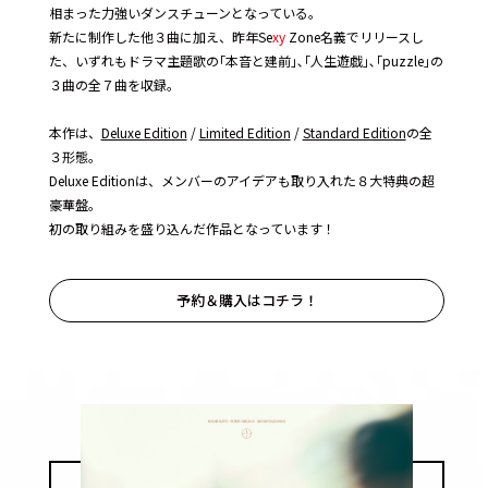
相まった力強いダンスチューンとなっている。
新たに制作した他３曲に加え、昨年Se
xy
Zone名義でリリースし
た、いずれもドラマ主題歌の｢本音と建前｣､｢人生遊戯｣､｢puzzle｣の
３曲の全７曲を収録。
本作は、
Deluxe Edition
/
Limited Edition
/
Standard Edition
の全
３形態。
Deluxe Editionは、メンバーのアイデアも取り入れた８大特典の超
豪華盤。
初の取り組みを盛り込んだ作品となっています！
予約＆購入はコチラ！