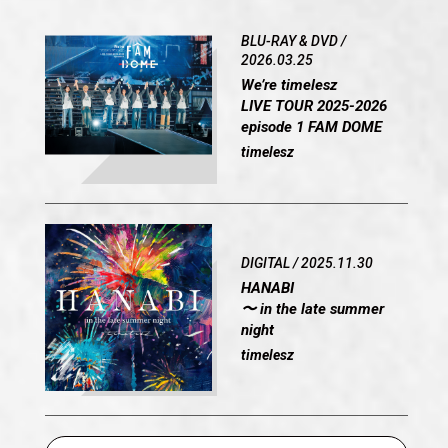
BLU-RAY & DVD /
2026.03.25
We’re timelesz
LIVE TOUR 2025-2026
episode 1 FAM DOME
timelesz
DIGITAL / 2025.11.30
HANABI
〜 in the late summer
night
timelesz
OFFICIAL