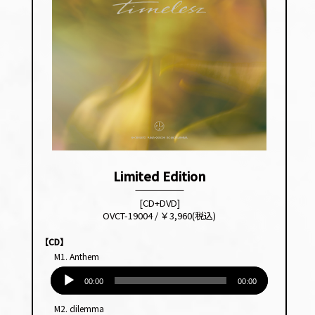
Limited Edition
[CD+DVD]
OVCT-19004 / ￥3,960(税込)
【CD】
M1. Anthem
音
声
00:00
00:00
プ
M2. dilemma