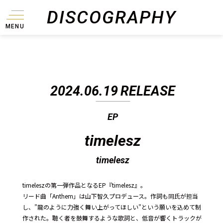
DISCOGRAPHY
MENU
2024.06.19
RELEASE
EP
timelesz
timelesz
timeleszの第一弾作品となるEP『timelesz』。
リード曲「Anthem」は山下智久プロデュース。作詞も同氏が担当
し、”龍のように力強く舞い上がってほしい”という願いを込めて制
作された。聴く者を鼓舞するような歌詞と、低音が響くトラックが