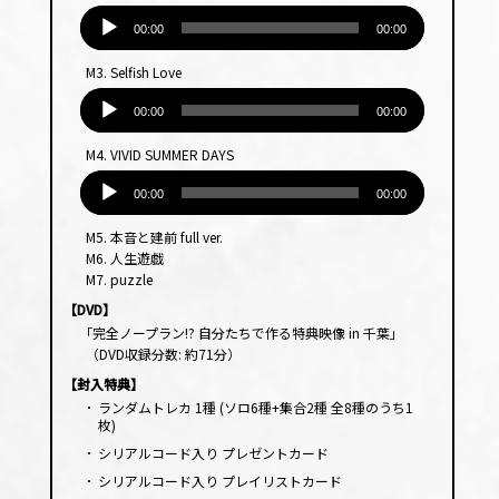
レー
音
ヤー
声
00:00
00:00
プ
M3. Selfish Love
レー
音
ヤー
声
00:00
00:00
プ
M4. VIVID SUMMER DAYS
レー
音
ヤー
声
00:00
00:00
プ
M5. 本音と建前 full ver.
レー
M6. 人生遊戯
ヤー
M7. puzzle
【DVD】
｢完全ノープラン!? 自分たちで作る特典映像 in 千葉｣
（DVD収録分数: 約71分）
【封入特典】
･
ランダムトレカ 1種 (ソロ6種+集合2種 全8種のうち1
枚)
･
シリアルコード入り プレゼントカード
･
シリアルコード入り プレイリストカード