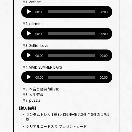
M1. Anthem
音
声
00:00
00:00
プ
M2. dilemma
レー
音
ヤー
声
00:00
00:00
プ
M3. Selfish Love
レー
音
ヤー
声
00:00
00:00
プ
M4. VIVID SUMMER DAYS
レー
音
ヤー
声
00:00
00:00
プ
M5. 本音と建前 full ver.
レー
M6. 人生遊戯
ヤー
M7. puzzle
【封入特典】
･
ランダムトレカ 1種 (ソロ6種+集合2種 全8種のうち1
枚)
･
シリアルコード入り プレゼントカード