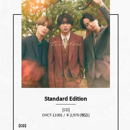
Standard Edition
[CD]
OVCT-11001 / ￥2,970 (税込)
【CD】