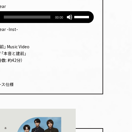
く
ム
lear
だ
調
ボ
さ
節
00:00
リュー
い。
に
ム
lear -Inst-
は
調
上
節
下
 Music Video
に
矢
of ｢本音と建前｣
は
印
上
数: 約42分）
キー
下
を
矢
使っ
印
て
ース仕様
キー
く
を
だ
使っ
さ
て
い。
く
だ
さ
い。