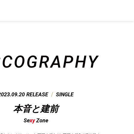
SCO
GRAPHY
/
2023.09.20
RELEASE
SINGLE
本音と建前
Se
xy
Zone