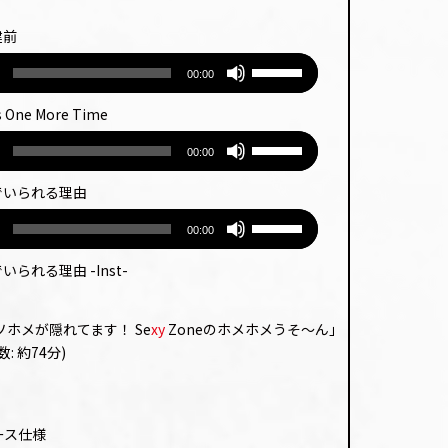
建前
ボ
00:00
リュー
ム
is One More Time
調
ボ
節
00:00
リュー
に
ム
僕でいられる理由
は
調
上
ボ
節
00:00
下
リュー
に
矢
ム
でいられる理由 -Inst-
は
印
調
上
キー
節
下
を
ソホメが隠れてます！ Se
xy
Zoneのホメホメうそ～ん｣
に
矢
使っ
: 約74分)
は
印
て
上
キー
く
下
を
だ
矢
使っ
ース仕様
さ
印