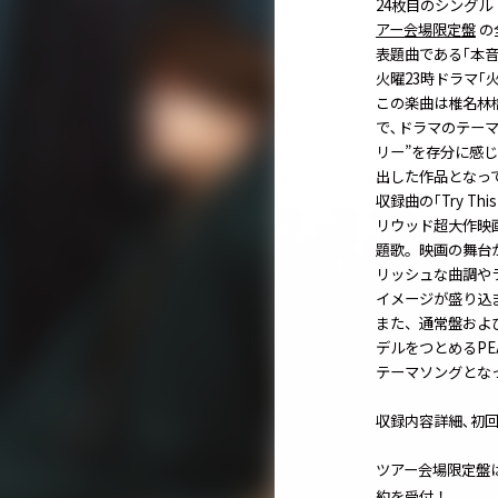
24枚目のシング
アー会場限定盤
の
表題曲である｢本
火曜23時ドラマ｢
この楽曲は椎名林
で､ドラマのテー
リー”を存分に感じ
出した作品となっ
収録曲の｢Try Th
リウッド超大作映
題歌。映画の舞台が
リッシュな曲調や
イメージが盛り込
また、通常盤およびツ
デルをつとめるPE
テーマソングとな
収録内容詳細､初回
ツアー会場限定盤は｢SEX
約を受付！