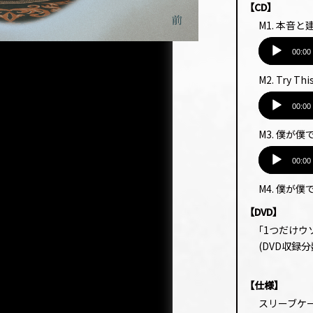
【CD】
M1. 本音と
音
声
00:00
プ
M2. Try Th
レー
音
ヤー
声
00:00
プ
M3. 僕が
レー
音
ヤー
声
00:00
プ
M4. 僕が僕
レー
ヤー
【DVD】
｢1つだけウ
(DVD収録分数
【仕様】
スリーブケ