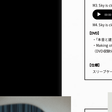
プ
M3. Sky is c
レー
音
ヤー
声
00:00
プ
M4. Sky is c
レー
ヤー
【DVD】
・｢本音と建前｣
・Making 
（DVD収録分
【仕様】
スリーブケ