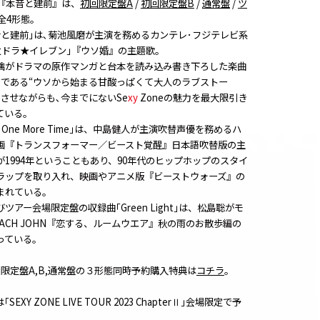
ル『本音と建前』は、
初回限定盤A
/
初回限定盤B
/
通常盤
/
ツ
全4形態。
音と建前｣は､菊池風磨が主演を務めるカンテレ･フジテレビ系
火ドラ★イレブン｣『ウソ婚』の主題歌。
檎がドラマの原作マンガと台本を読み込み書き下ろした楽曲
マである“ウソから始まる甘酸っぱくて大人のラブストー
させながらも､今までにないSe
xy
Zoneの魅力を最大限引き
ている。
is One More Time｣は、中島健人が主演吹替声優を務めるハ
画『トランスフォーマー／ビースト覚醒』日本語吹替版の主
1994年ということもあり、90年代のヒップホップのスタイ
ラップを取り入れ、映画やアニメ版『ビーストウォーズ』の
まれている。
アー会場限定盤の収録曲｢Green Light｣は、松島聡がモ
ACH JOHN『恋する、ルームウエア』秋の雨のお散歩編の
っている。
限定盤A,B,通常盤の３形態同時予約購入特典は
コチラ
。
Y ZONE LIVE TOUR 2023 Chapter
｣会場限定で予
Ⅱ