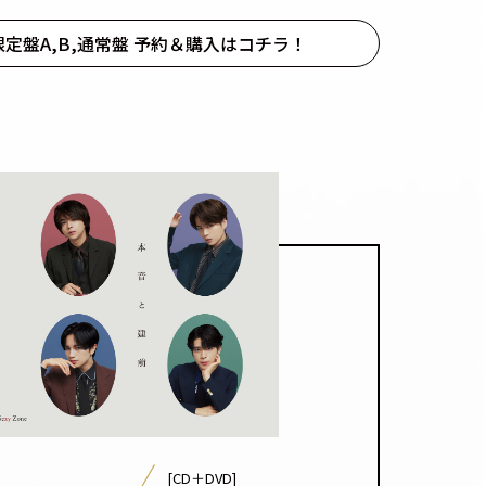
定盤A,B,通常盤 予約＆購入はコチラ！
[CD＋DVD]