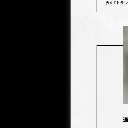
表4『トラ
通