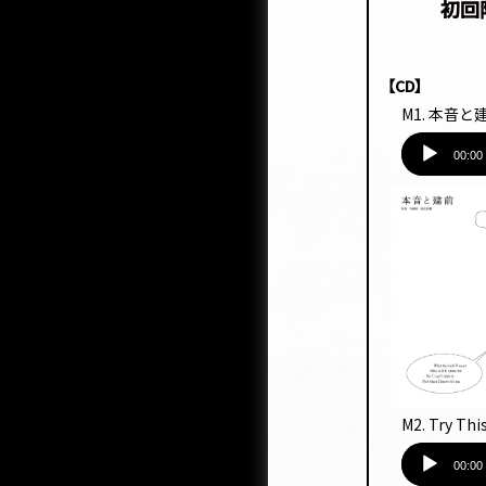
初回
【CD】
M1. 本音と
音
声
00:00
プ
レー
ヤー
M2. Try Th
音
声
00:00