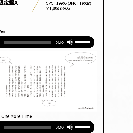
限定盤A
OVCT-19905 (JMCT-19023)
￥1,650 (税込)
建前
ボ
00:00
リュー
ム
調
節
に
は
上
下
矢
印
キー
is One More Time
を
使っ
ボ
00:00
て
リュー