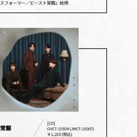
て
ンスフォーマー／ビースト覚醒』絵柄
い。
キー
く
を
だ
使っ
さ
て
い。
く
だ
さ
い。
[CD]
常盤
OVCT-15924 (JMCT-15007)
￥1,210 (税込)