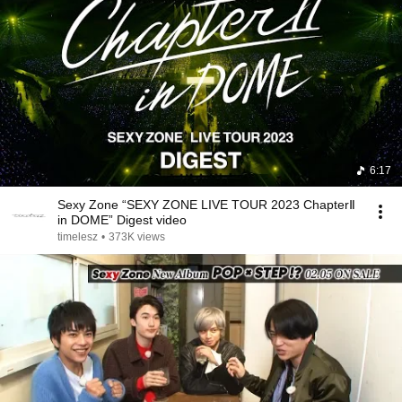
6:17
Sexy Zone “SEXY ZONE LIVE TOUR 2023 ChapterⅡ
in DOME” Digest video
timelesz
•
373K views