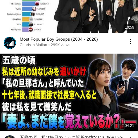
10:59
Most Popular Boy Groups (2004 - 2026)
Charts in Motion
•
299K views
2:04:21
五歳の頃、私は毎日のように近所の幼なじみを追いか