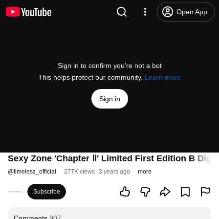
Open App
Sign in to confirm you’re not a bot
This helps protect our community.
Learn more
Sign in
Sexy Zone 'Chapter Ⅱ' Limited First Edition B Dige
@
timelesz_official
277K views
3 years ago
more
Subscribe
Comments
907