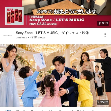
9:33
Sexy Zone「LET'S MUSIC」ダイジェスト映像
timelesz
•
493K views
2:35:02