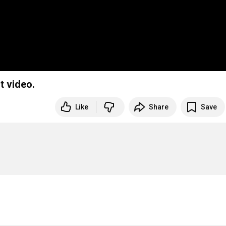
t video.
Like
Share
Save