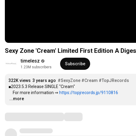
Sexy Zone 'Cream' Limited First Edition A Diges
timelesz
Subscribe
1.23M subscribers
322K views
3 years ago
#SexyZone
#Cream
#TopJRecords
■2023.5.3 Release SINGLE "Cream"

　For more information ⇒ 
https://topjrecords.jp/9110816
…
...more
Comments