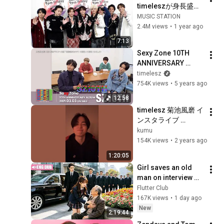
timeleszが身長盛っ
てる疑惑のメンバー
MUSIC STATION
を検証【Mステ】
2.4M views
•
1 year ago
7:13
Sexy Zone 10TH 
ANNIVERSARY 
ALBUM「SZ10TH」
timelesz
ダイジェスト映像
754K views
•
5 years ago
12:58
timelesz 菊池風磨 イ
ンスタライブ 
(2024.07.13-14)
kumu
154K views
•
2 years ago
1:20:05
Girl saves an old 
man on interview 
day, unaware he is 
Flutter Club
CEO's grandpa who 
167K views
•
1 day ago
introduces her to 
New
2:19:44
grandson!