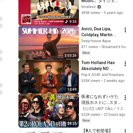
MUSIC」ダイジェス
ト映像
timelesz
493K views
•
5 years ago
9:33
Avicii, Dua Lipa, 
Coldplay, Martin 
Garrix & Kygo, The 
Deep House Aqua
Chainsmokers Style 
871 views
•
Streamed 6 hours ago
- SUMMER DEEP 
New
3:03:26
HOUSE Mix
Tom Holland Has 
Absolutely NO 
Filter… And It's 
Pop X GOAT and Roastara TV
Hilarious
535K views
•
2 weeks ago
13:49
医者になれずハゲた
現役ホストに…スタ
ジオ騒然！溝口はキ
【公式】LAST CALL / ラストコール and 5 more
ングに激怒
622K views
•
22 hours ago
【HOSTCALL(ホスト
New
58:25
コール)#006】
【8人で初登場】