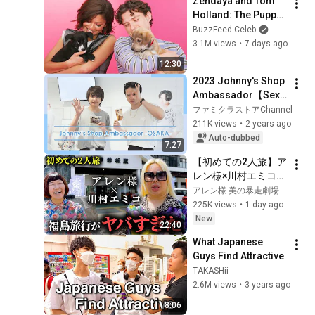
Zendaya and Tom 
Holland: The Puppy 
Interview
BuzzFeed Celeb
3.1M views
•
7 days ago
12:30
2023 Johnny's Shop 
Ambassador【Sexy 
Zone】in OSAKA
ファミクラストアChannel
211K views
•
2 years ago
Auto-dubbed
7:27
【初めての2人旅】ア
レン様×川村エミコが
会津若松を旅したら
アレン様 美の暴走劇場
異常すぎた… 食欲と
225K views
•
1 day ago
怒りが止まらない珍
New
22:40
道中！【美の暴走劇
What Japanese 
場 #15】
Guys Find Attractive
TAKASHii
2.6M views
•
3 years ago
8:06