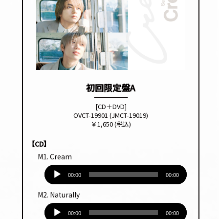
初回限定盤A
[CD＋DVD]
OVCT-19901 (JMCT-19019)
￥1,650 (税込)
【CD】
M1. Cream
音
00:00
00:00
声
プ
M2. Naturally
レー
音
ヤー
00:00
00:00
声