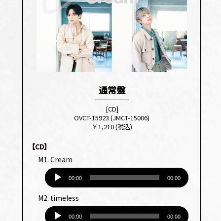
通常盤
[CD]
OVCT-15923 (JMCT-15006)
￥1,210 (税込)
【CD】
M1. Cream
音
00:00
00:00
声
プ
M2. timeless
レー
音
ヤー
00:00
00:00
声