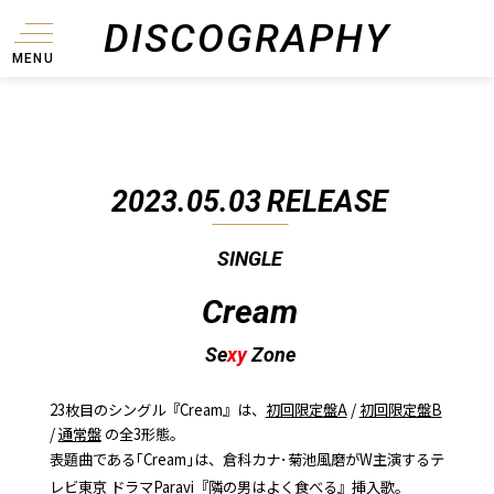
DISCOGRAPHY
MENU
2023.05.03
RELEASE
SINGLE
Cream
Se
xy
Zone
23枚目のシングル『Cream』は、
初回限定盤A
/
初回限定盤B
/
通常盤
の全3形態。
表題曲である｢Cream｣は、倉科カナ･菊池風磨がW主演するテ
レビ東京 ドラマParavi『隣の男はよく食べる』挿入歌。