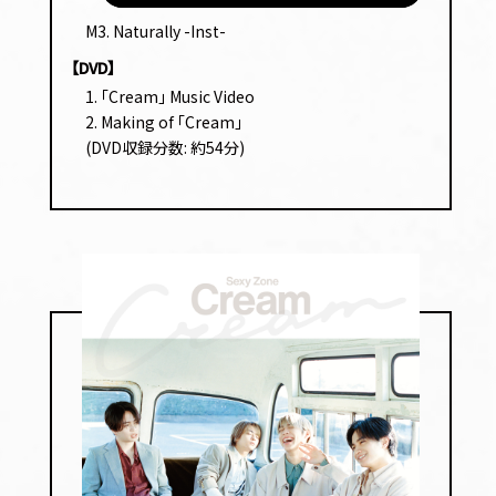
プ
M3. Naturally -Inst-
レー
【DVD】
ヤー
1. ｢Cream｣ Music Video
2. Making of ｢Cream｣
(DVD収録分数: 約54分)