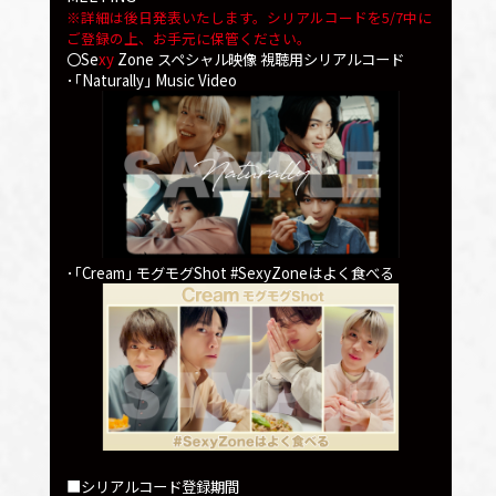
※詳細は後日発表いたします。シリアルコードを5/7中に
ご登録の上、お手元に保管ください。
〇Se
xy
Zone スペシャル映像 視聴用シリアルコード
･｢Naturally｣ Music Video
･｢Cream｣ モグモグShot #SexyZoneはよく食べる
■シリアルコード登録期間