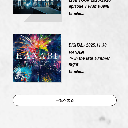
LIVE TOUR 2025-2026
episode 1 FAM DOME
timelesz
DIGITAL / 2025.11.30
HANABI
〜 in the late summer
night
timelesz
OFFICIAL
一覧へ戻る
SHARE