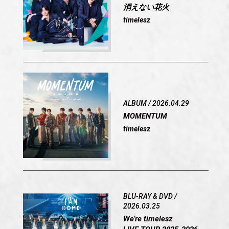
消えない花火
timelesz
ALBUM / 2026.04.29
MOMENTUM
timelesz
BLU-RAY & DVD /
2026.03.25
We’re timelesz