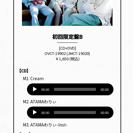
初回限定盤B
[CD+DVD]
OVCT-19902 (JMCT-19020)
￥1,650 (税込)
【CD】
M1. Cream
音
00:00
00:00
声
プ
M2. ATAMAわりぃ
レー
音
ヤー
00:00
00:00
声
プ
M3. ATAMAわりぃ-Inst-
レー