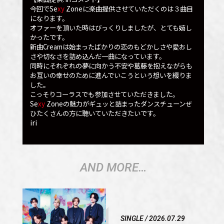
今回でSe
xy
Zoneに楽曲提供させていただくのは３曲目
になります。
オファーを頂いた時はびっくりしましたが、とても嬉し
かったです。
新曲Creamは始まったばかりの恋のもどかしさや愛おし
さや切なさを詰め込んだ一曲になっています。
同時にそれぞれの夢に向かう不安や葛藤を抱えながらも
お互いの幸せのために進んでいこうという想いを綴りま
した。
こっそりコーラスでも参加させていただきました。
Se
xy
Zoneの魅力がギュッと詰まったダンスチューンぜ
ひたくさんの方に聴いていただきたいです。
iri
AND MORE…
SINGLE / 2026.07.29