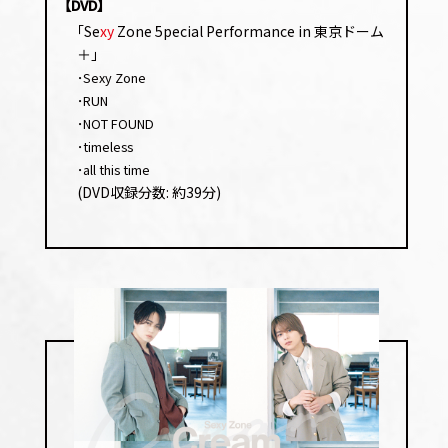
【DVD】
ヤー
｢Se
xy
Zone 5pecial Performance in 東京ドーム
＋｣
･Sexy Zone
･RUN
･NOT FOUND
･timeless
･all this time
(DVD収録分数: 約39分)