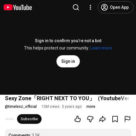
Open App
Sign in to confirm you’re not a bot
This helps protect our community.
Learn more
Sign in
Sexy Zone「RIGHT NEXT TO YOU」（YoutubeVer）
@
timelesz_official
15M views
5 years ago
more
Subscribe
Comments
3.5K