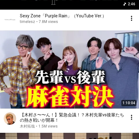
2:46
Sexy Zone「Purple Rain」（YouTube Ver.）
timelesz
•
7.8M views
1:10:04
【木村さ〜〜ん！】緊急会議！？木村先輩vs後輩たち
の熱き戦いが開幕！
木村拓哉
•
1.5M views