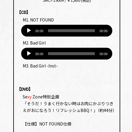
JMCT-19004 / ￥1,650 (税込)
【CD】
M1. NOT FOUND
音
声
00:00
00:00
プ
M2. Bad Girl
レー
音
ヤー
声
00:00
00:00
プ
M3. Bad Girl -Inst-
レー
ヤー
【DVD】
Se
xy
Zone特別企画
「そうだ！うまく行かない時はお肉にかぶりつき
えがおになろう！リフレッシュBBQ！｣（約44分）
【仕様】NOT FOUND仕様