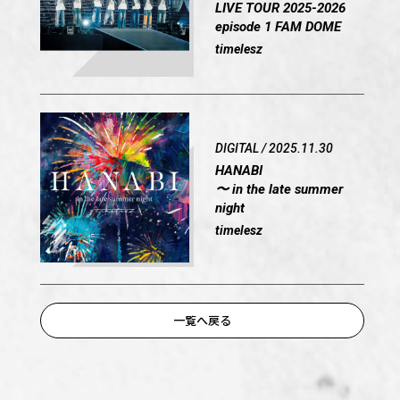
LIVE TOUR 2025-2026
episode 1 FAM DOME
timelesz
DIGITAL / 2025.11.30
HANABI
〜 in the late summer
night
timelesz
OFFICIAL
一覧へ戻る
SHARE