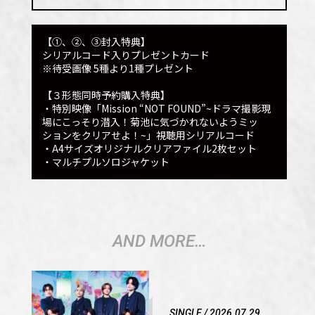
【①、②、③封入特典】
シリアルコード入りプレゼントカード
※待受画像 5種より1種プレゼント
【３形態同時予約購入特典】
・特別映像「Mission “NOT FOUND”
~ドラマ撮影現
場にこっそり潜入！菊池に気づかれないようミッ
ションをクリアせよ！~
」視聴用シリアルコード
・A4サイズオリジナルクリアファイル2枚セット
・マルチプルソロジャケット
AND MORE…
SINGLE / 2026.07.29