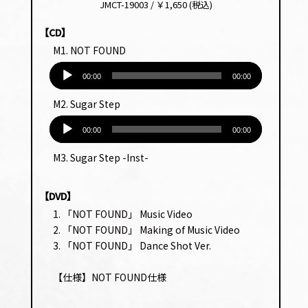
JMCT-19003 / ￥1,650 (税込)
【CD】
M1. NOT FOUND
音
声
00:00
00:00
プ
M2. Sugar Step
レー
音
ヤー
声
00:00
00:00
プ
M3. Sugar Step -Inst-
レー
ヤー
【DVD】
1. 「NOT FOUND」 Music Video
2. 「NOT FOUND」 Making of Music Video
3. 「NOT FOUND」 Dance Shot Ver.
【仕様】NOT FOUND仕様