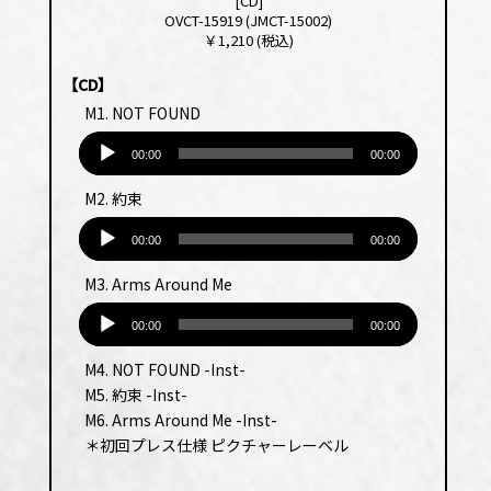
[CD]
OVCT-15919 (JMCT-15002)
￥1,210 (税込)
【CD】
M1. NOT FOUND
音
声
00:00
00:00
プ
M2. 約束
レー
音
ヤー
声
00:00
00:00
プ
M3. Arms Around Me
レー
音
ヤー
声
00:00
00:00
プ
M4. NOT FOUND -Inst-
レー
M5. 約束 -Inst-
ヤー
M6. Arms Around Me -Inst-
＊初回プレス仕様 ピクチャーレーベル