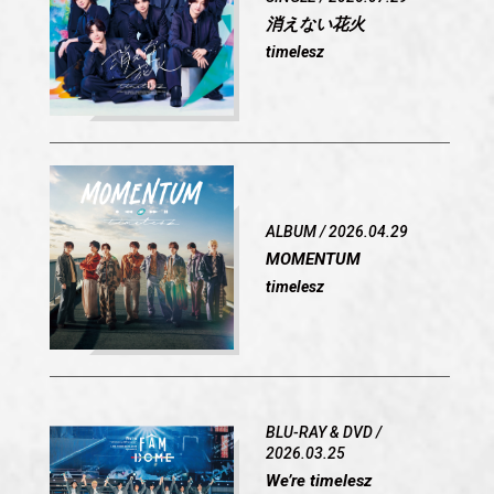
消えない花火
timelesz
ALBUM / 2026.04.29
MOMENTUM
timelesz
BLU-RAY & DVD /
2026.03.25
We’re timelesz