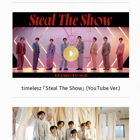
timelesz ｢Steal The Show｣ (YouTube Ver.)