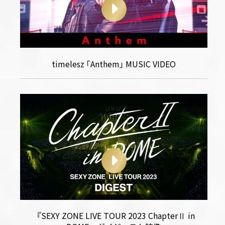
timelesz ｢Anthem｣ MUSIC VIDEO
『SEXY ZONE LIVE TOUR 2023 ChapterⅡ in