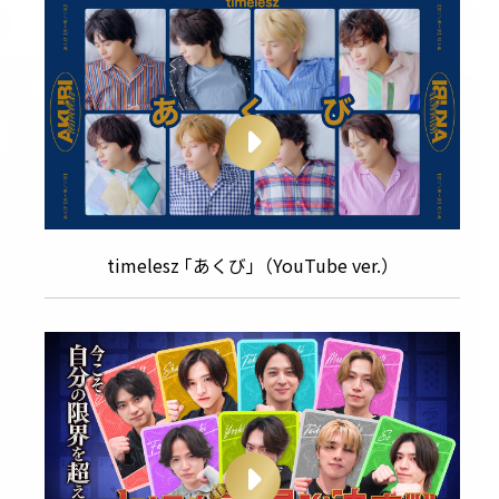
timelesz ｢あくび｣（YouTube ver.）