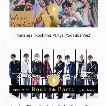
timelesz ｢Rock this Party｣ (YouTube Ver.)