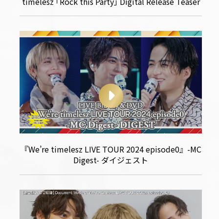
timelesz ｢Rock this Party｣ Digital Release Teaser
『We’re timelesz LIVE TOUR 2024 episode0』-MC
Digest- ダイジェスト