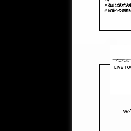
※追加公演が決
※会場へのお問
We’