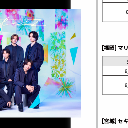
[福岡] 
8
8
[宮城] 