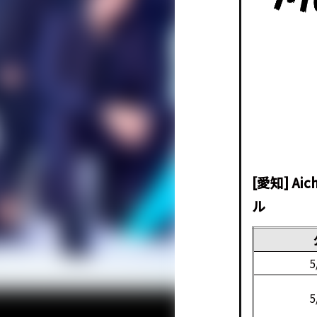
[愛知] Ai
ル
5
5