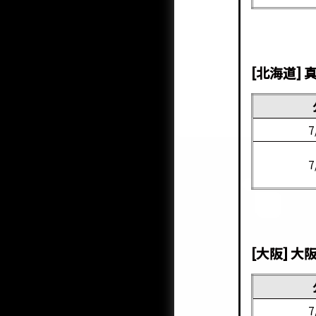
[北海道]
7
7
[大阪] 
7