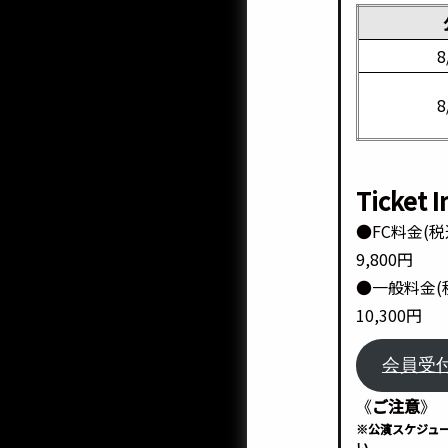
8
8
Ticket 
●FC料金(税
9,800円
●一般料金(
10,300円
会員受
《
ご注意
》
※公演スケジュ
い。