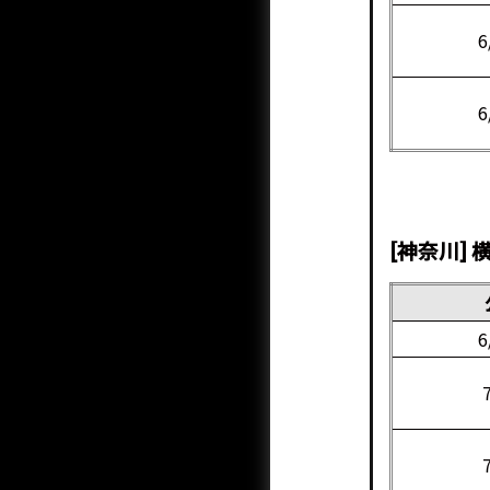
6
6
[神奈川]
6